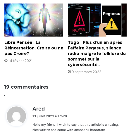
Libre Pensée : La
Togo : Plus d’un an après
Réincarnation, Croire ou ne
l’affaire Pegasus, silence
pas Croire?
radio malgré le folklore du
sommet sur la
14 février 2021
cybersécurité…
9 septembre 2022
19 commentaires
d
Ared
i
13 juillet 2023 à 17h28
t
Hello my friend! I wish to say that this article is amazing,
:
nice written and come with almost all important