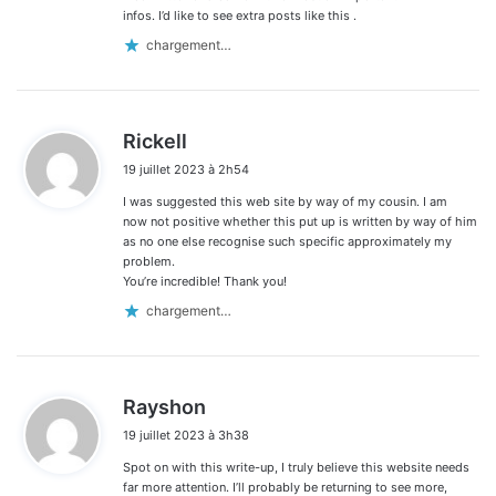
infos. I’d like to see extra posts like this .
chargement…
d
Rickell
i
19 juillet 2023 à 2h54
t
I was suggested this web site by way of my cousin. I am
:
now not positive whether this put up is written by way of him
as no one else recognise such specific approximately my
problem.
You’re incredible! Thank you!
chargement…
d
Rayshon
i
19 juillet 2023 à 3h38
t
Spot on with this write-up, I truly believe this website needs
:
far more attention. I’ll probably be returning to see more,