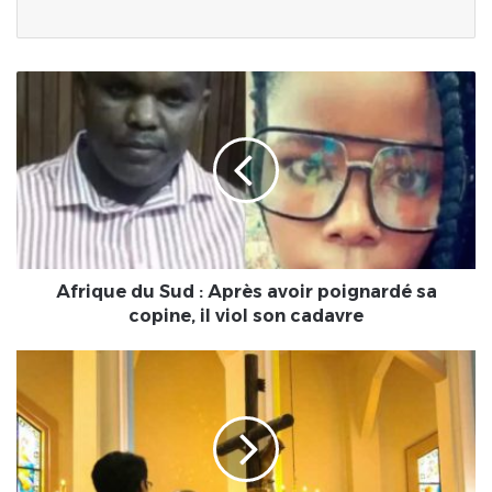
Afrique
du
Sud
:
Après
avoir
poignardé
sa
copine,
il
Afrique du Sud : Après avoir poignardé sa
viol
copine, il viol son cadavre
son
cadavre
Faits
divers/Un
prêtre
annonce
être
amoureux