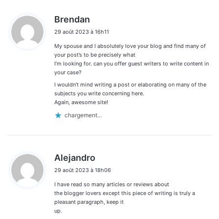
d
Brendan
i
29 août 2023 à 16h11
t
My spouse and I absolutely love your blog and find many of
:
your post’s to be precisely what
I’m looking for. can you offer guest writers to write content in
your case?
I wouldn’t mind writing a post or elaborating on many of the
subjects you write concerning here.
Again, awesome site!
chargement…
d
Alejandro
i
29 août 2023 à 18h06
t
I have read so many articles or reviews about
:
the blogger lovers except this piece of writing is truly a
pleasant paragraph, keep it
up.