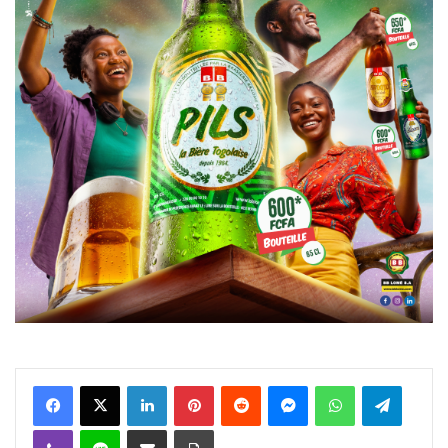
Facebook
X
Linkedin
Pinterest
Reddit
Messenger
WhatsApp
Telegra
Viber
Ligne
Partager par email
Imprimer