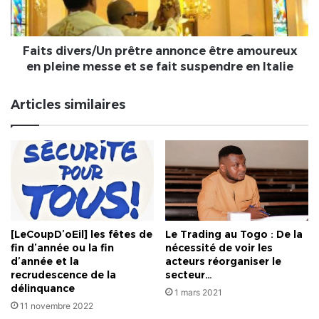
en
pleine
messe
et
Faits divers/Un prêtre annonce être amoureux
se
en pleine messe et se fait suspendre en Italie
fait
suspendre
Articles similaires
en
Italie
[LeCoupD’oEil] les fêtes de
Le Trading au Togo : De la
fin d’année ou la fin
nécessité de voir les
d’année et la
acteurs réorganiser le
recrudescence de la
secteur…
délinquance
1 mars 2021
11 novembre 2022