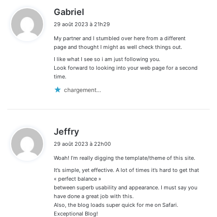
d
Gabriel
i
29 août 2023 à 21h29
t
My partner and I stumbled over here from a different
:
page and thought I might as well check things out.
I like what I see so i am just following you.
Look forward to looking into your web page for a second
time.
chargement…
d
Jeffry
i
29 août 2023 à 22h00
t
Woah! I’m really digging the template/theme of this site.
:
It’s simple, yet effective. A lot of times it’s hard to get that
« perfect balance »
between superb usability and appearance. I must say you
have done a great job with this.
Also, the blog loads super quick for me on Safari.
Exceptional Blog!