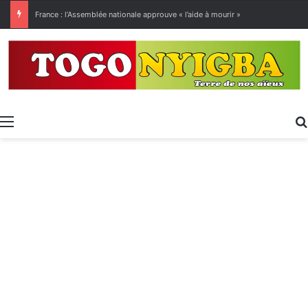
[LeCoupD’œil] Le chassé-croisé entre vacanciers de juillet et d’août a commencé.
Menu