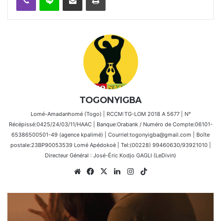
TOGONYIGBA
Lomé-Amadanhomé (Togo) | RCCM:TG-LOM 2018 A 5677 | N°
Récépissé:0425/24/03/11/HAAC | Banque:Orabank / Numéro de Compte:06101-
65386500501-49 (agence kpalimé) | Courriel:togonyigba@gmail.com | Boîte
postale:23BP90053539 Lomé Apédokoè | Tel:(00228) 99460630/93921010 |
Directeur Général : José-Éric Kodjo GAGLI (LeDivin)
Website
Facebook
X
Linkedin
Instagram
TikTok