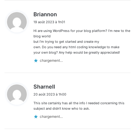
d
Briannon
i
19 août 2023 à 1h01
t
Hi are using WordPress for your blog platform? I’m new to the
:
blog world
but I’m trying to get started and create my
own. Do you need any html coding knowledge to make
your own blog? Any help would be greatly appreciated!
chargement…
d
Sharnell
i
20 août 2023 à 1h00
t
This site certainly has all the info I needed concerning this
:
subject and didn’t know who to ask.
chargement…