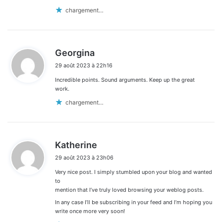
chargement…
d
Georgina
i
29 août 2023 à 22h16
t
Incredible points. Sound arguments. Keep up the great
:
work.
chargement…
d
Katherine
i
29 août 2023 à 23h06
t
Very nice post. I simply stumbled upon your blog and wanted
:
to
mention that I’ve truly loved browsing your weblog posts.
In any case I’ll be subscribing in your feed and I’m hoping you
write once more very soon!