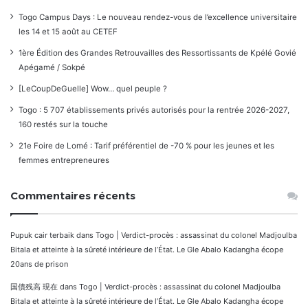
Togo Campus Days : Le nouveau rendez-vous de l’excellence universitaire
les 14 et 15 août au CETEF
1ère Édition des Grandes Retrouvailles des Ressortissants de Kpélé Govié
Apégamé / Sokpé
[LeCoupDeGuelle] Wow… quel peuple ?
Togo : 5 707 établissements privés autorisés pour la rentrée 2026-2027,
160 restés sur la touche
21e Foire de Lomé : Tarif préférentiel de -70 % pour les jeunes et les
femmes entrepreneures
Commentaires récents
Pupuk cair terbaik
dans
Togo | Verdict-procès : assassinat du colonel Madjoulba
Bitala et atteinte à la sûreté intérieure de l’État. Le Gle Abalo Kadangha écope
20ans de prison
国債残高 現在
dans
Togo | Verdict-procès : assassinat du colonel Madjoulba
Bitala et atteinte à la sûreté intérieure de l’État. Le Gle Abalo Kadangha écope