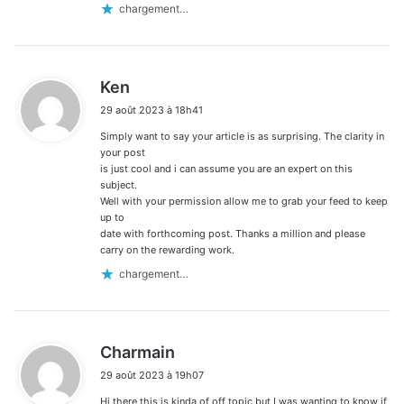
chargement…
d
Ken
i
29 août 2023 à 18h41
t
Simply want to say your article is as surprising. The clarity in
:
your post
is just cool and i can assume you are an expert on this
subject.
Well with your permission allow me to grab your feed to keep
up to
date with forthcoming post. Thanks a million and please
carry on the rewarding work.
chargement…
d
Charmain
i
29 août 2023 à 19h07
t
Hi there this is kinda of off topic but I was wanting to know if