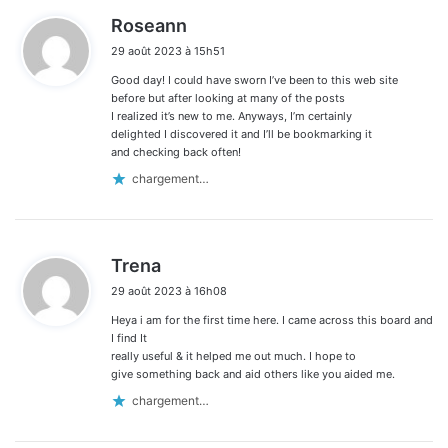
d
Roseann
i
29 août 2023 à 15h51
t
Good day! I could have sworn I’ve been to this web site
:
before but after looking at many of the posts
I realized it’s new to me. Anyways, I’m certainly
delighted I discovered it and I’ll be bookmarking it
and checking back often!
chargement…
d
Trena
i
29 août 2023 à 16h08
t
Heya i am for the first time here. I came across this board and
:
I find It
really useful & it helped me out much. I hope to
give something back and aid others like you aided me.
chargement…