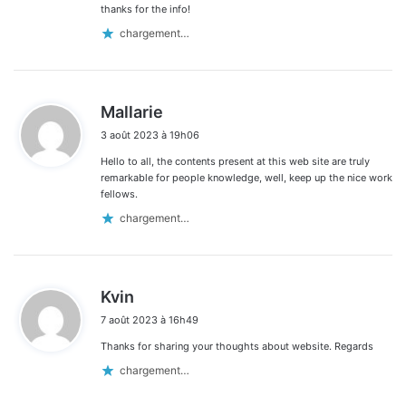
thanks for the info!
chargement…
d
Mallarie
i
3 août 2023 à 19h06
t
Hello to all, the contents present at this web site are truly
:
remarkable for people knowledge, well, keep up the nice work
fellows.
chargement…
d
Kvin
i
7 août 2023 à 16h49
t
Thanks for sharing your thoughts about website. Regards
:
chargement…