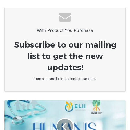
L’Afrique au carrefour des
consciences : le devoir de rompre
avec la culture du naufrage
With Product You Purchase
Subscribe to our mailing
list to get the new
updates!
Lorem ipsum dolor sit amet, consectetur.
TOGO-
CETEF
•
Salon
de