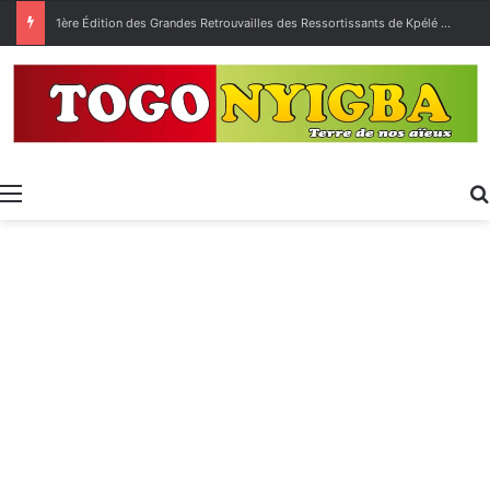
1ère Édition des Grandes Retrouvailles des Ressortissants de Kpélé Govié Apégamé / Sokpé
Menu