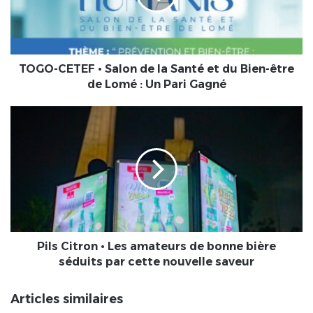
la
Santé
et
du
Bien-
TOGO-CETEF • Salon de la Santé et du Bien-être
être
de Lomé : Un Pari Gagné
de
Lomé
Pils
:
Citron
Un
•
Pari
Les
Gagné
amateurs
de
bonne
bière
séduits
par
Pils Citron • Les amateurs de bonne bière
cette
séduits par cette nouvelle saveur
nouvelle
saveur
Articles similaires