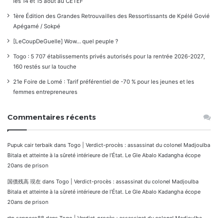
les 14 et 15 août au CETEF
1ère Édition des Grandes Retrouvailles des Ressortissants de Kpélé Govié
Apégamé / Sokpé
[LeCoupDeGuelle] Wow… quel peuple ?
Togo : 5 707 établissements privés autorisés pour la rentrée 2026-2027,
160 restés sur la touche
21e Foire de Lomé : Tarif préférentiel de -70 % pour les jeunes et les
femmes entrepreneures
Commentaires récents
Pupuk cair terbaik
dans
Togo | Verdict-procès : assassinat du colonel Madjoulba
Bitala et atteinte à la sûreté intérieure de l’État. Le Gle Abalo Kadangha écope
20ans de prison
国債残高 現在
dans
Togo | Verdict-procès : assassinat du colonel Madjoulba
Bitala et atteinte à la sûreté intérieure de l’État. Le Gle Abalo Kadangha écope
20ans de prison