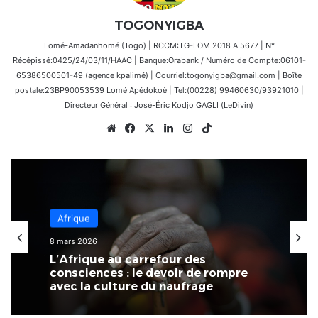
TOGONYIGBA
Lomé-Amadanhomé (Togo) | RCCM:TG-LOM 2018 A 5677 | N°
Récépissé:0425/24/03/11/HAAC | Banque:Orabank / Numéro de Compte:06101-
65386500501-49 (agence kpalimé) | Courriel:togonyigba@gmail.com | Boîte
postale:23BP90053539 Lomé Apédokoè | Tel:(00228) 99460630/93921010 |
Directeur Général : José-Éric Kodjo GAGLI (LeDivin)
Website
Facebook
X
Linkedin
Instagram
TikTok
Échos des Écoles
Afrique
25 février 2026
8 mars 2026
[LeCoupDeGuelle] Un enseignant ne
se limite pas à instruire des élèves ;
il façonne toute une génération…