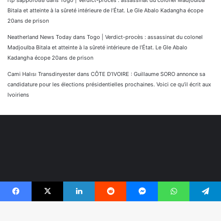
rtp sapporo88
dans
Togo | Verdict-procès : assassinat du colonel Madjoulba
Bitala et atteinte à la sûreté intérieure de l’État. Le Gle Abalo Kadangha écope
20ans de prison
Neatherland News Today
dans
Togo | Verdict-procès : assassinat du colonel
Madjoulba Bitala et atteinte à la sûreté intérieure de l’État. Le Gle Abalo
Kadangha écope 20ans de prison
Cami Halısı Transdinyester
dans
CÔTE D’IVOIRE : Guillaume SORO annonce sa
candidature pour les élections présidentielles prochaines. Voici ce qu’il écrit aux
Ivoiriens
Facebook
X
Linkedin
Reddit
Messenger
WhatsApp
Telegram