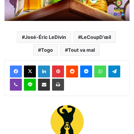
José-Éric LeDivin
LeCoupD’œil
Togo
Tout va mal
Facebook
X
Linkedin
Pinterest
Reddit
Messenger
WhatsApp
Telegra
Viber
Ligne
Partager par email
Imprimer