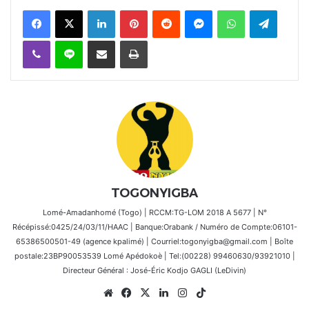
Facebook
X
Linkedin
Pinterest
Reddit
Messenger
WhatsApp
Telegra
Viber
Ligne
Partager par email
Imprimer
TOGONYIGBA
Lomé-Amadanhomé (Togo) | RCCM:TG-LOM 2018 A 5677 | N°
Récépissé:0425/24/03/11/HAAC | Banque:Orabank / Numéro de Compte:06101-
65386500501-49 (agence kpalimé) | Courriel:togonyigba@gmail.com | Boîte
postale:23BP90053539 Lomé Apédokoè | Tel:(00228) 99460630/93921010 |
Directeur Général : José-Éric Kodjo GAGLI (LeDivin)
Website
Facebook
X
Linkedin
Instagram
TikTok