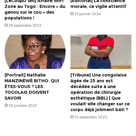
[LeCoupD’œil] Affaire WiFi
[Éditorial] La conscience
jeudi
Zone au Togo : Encore « du
morale, ce vigile attentif
genou sur le cou » des
19 janvier 2024
populations !
29 septembre 2023
[Portrait] Nathalie
[Tribune] Une congolaise
MANZINÈWÈ BITHO. QUI
âgée de 25 ans est
ÊTES-VOUS ? LES
décédée suite à une
TOGOLAIS DOIVENT
opération de chirurgie
SAVOIR
esthétique (BBL) | Que
voulait-elle changer sur ce
20 octobre 2023
corps déjà joliment bâti ?
15 septembre 2023