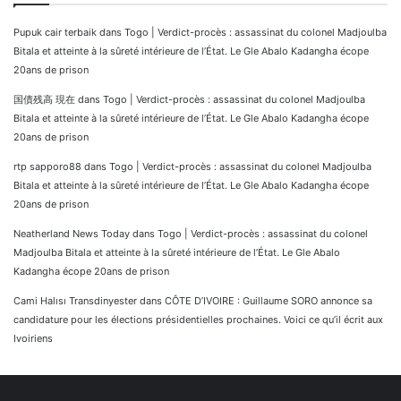
Pupuk cair terbaik
dans
Togo | Verdict-procès : assassinat du colonel Madjoulba
Bitala et atteinte à la sûreté intérieure de l’État. Le Gle Abalo Kadangha écope
20ans de prison
国債残高 現在
dans
Togo | Verdict-procès : assassinat du colonel Madjoulba
Bitala et atteinte à la sûreté intérieure de l’État. Le Gle Abalo Kadangha écope
20ans de prison
rtp sapporo88
dans
Togo | Verdict-procès : assassinat du colonel Madjoulba
Bitala et atteinte à la sûreté intérieure de l’État. Le Gle Abalo Kadangha écope
20ans de prison
Neatherland News Today
dans
Togo | Verdict-procès : assassinat du colonel
Madjoulba Bitala et atteinte à la sûreté intérieure de l’État. Le Gle Abalo
Kadangha écope 20ans de prison
Cami Halısı Transdinyester
dans
CÔTE D’IVOIRE : Guillaume SORO annonce sa
candidature pour les élections présidentielles prochaines. Voici ce qu’il écrit aux
Ivoiriens