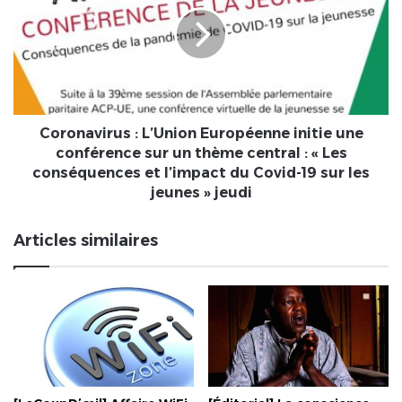
Européenne
initie
une
conférence
sur
un
thème
Coronavirus : L’Union Européenne initie une
central
conférence sur un thème central : « Les
:
conséquences et l’impact du Covid-19 sur les
«
jeunes » jeudi
Les
conséquences
Articles similaires
et
l’impact
du
Covid-
19
sur
les
jeunes
»