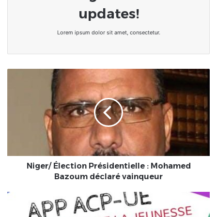
updates!
Lorem ipsum dolor sit amet, consectetur.
Niger/
Élection
Présidentielle
:
Mohamed
Bazoum
déclaré
vainqueur
Niger/ Élection Présidentielle : Mohamed
Bazoum déclaré vainqueur
Coronavirus
:
L’Union