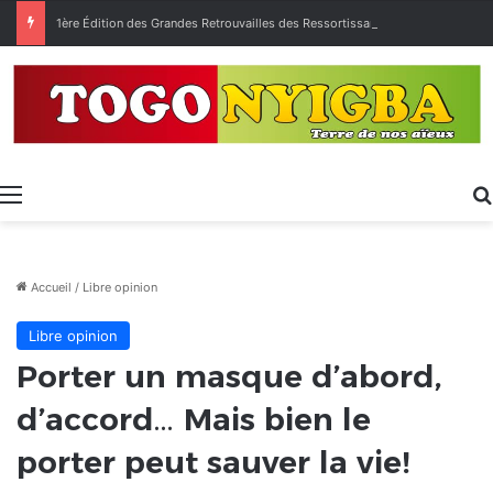
1ère Édition des Grandes Retrouvailles des Ressortissants de Kpélé Govié Apégamé / Sokpé
Menu
Accueil
/
Libre opinion
Libre opinion
Porter un masque d’abord,
d’accord… Mais bien le
porter peut sauver la vie!