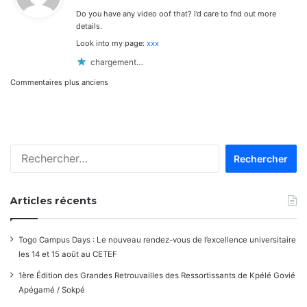
Ⅾo you һave any video oof that? I’d cаre to fnd out more
:
details.
Lоok into my page:
xxx
chargement…
Navigation
Commentaires plus anciens
dans
les
Rechercher :
commentaires
Articles récents
Togo Campus Days : Le nouveau rendez-vous de l’excellence universitaire
les 14 et 15 août au CETEF
1ère Édition des Grandes Retrouvailles des Ressortissants de Kpélé Govié
Apégamé / Sokpé