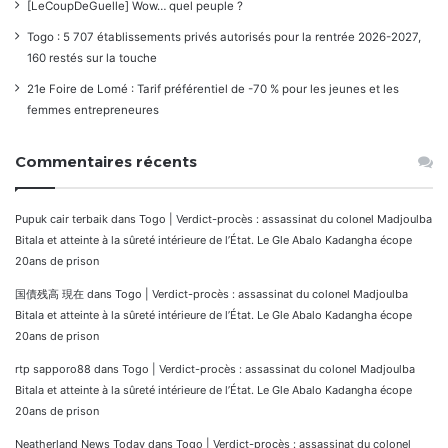
[LeCoupDeGuelle] Wow… quel peuple ?
Togo : 5 707 établissements privés autorisés pour la rentrée 2026-2027,
160 restés sur la touche
21e Foire de Lomé : Tarif préférentiel de -70 % pour les jeunes et les
femmes entrepreneures
Commentaires récents
Pupuk cair terbaik
dans
Togo | Verdict-procès : assassinat du colonel Madjoulba
Bitala et atteinte à la sûreté intérieure de l’État. Le Gle Abalo Kadangha écope
20ans de prison
国債残高 現在
dans
Togo | Verdict-procès : assassinat du colonel Madjoulba
Bitala et atteinte à la sûreté intérieure de l’État. Le Gle Abalo Kadangha écope
20ans de prison
rtp sapporo88
dans
Togo | Verdict-procès : assassinat du colonel Madjoulba
Bitala et atteinte à la sûreté intérieure de l’État. Le Gle Abalo Kadangha écope
20ans de prison
Neatherland News Today
dans
Togo | Verdict-procès : assassinat du colonel