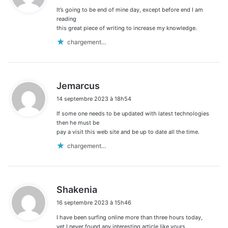
It’s going to be end of mine day, except before end I am
:
reading
this great piece of writing to increase my knowledge.
chargement…
d
Jemarcus
i
14 septembre 2023 à 18h54
t
If some one needs to be updated with latest technologies
:
then he must be
pay a visit this web site and be up to date all the time.
chargement…
d
Shakenia
i
16 septembre 2023 à 15h46
t
I have been surfing online more than three hours today,
:
yet I never found any interesting article like yours.