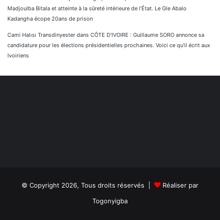
Madjoulba Bitala et atteinte à la sûreté intérieure de l’État. Le Gle Abalo
Kadangha écope 20ans de prison
Cami Halısı Transdinyester
dans
CÔTE D’IVOIRE : Guillaume SORO annonce sa
candidature pour les élections présidentielles prochaines. Voici ce qu’il écrit aux
Ivoiriens
© Copyright 2026, Tous droits réservés |
Réaliser par
Togonyigba