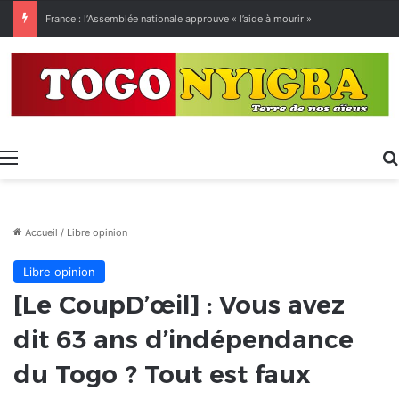
[LeCoupD’œil] Le chassé-croisé entre vacanciers de juillet et d’août a commencé.
Menu
Accueil
/
Libre opinion
Libre opinion
[Le CoupD’œil] : Vous avez
dit 63 ans d’indépendance
du Togo ? Tout est faux