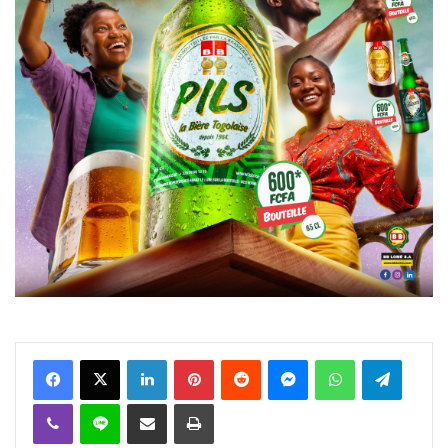
Facebook
X
Linkedin
Pinterest
Reddit
Messenger
WhatsApp
Telegra
Viber
Ligne
Partager par email
Imprimer