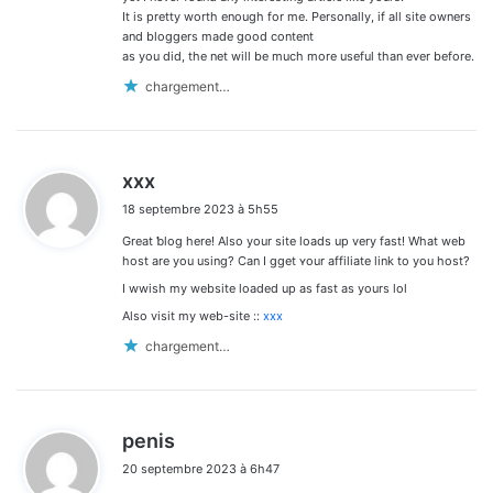
It is pretty worth enough for me. Personally, if all site owners
and bloggers made good content
as you did, the net will be much more useful than ever before.
chargement…
d
xxx
i
18 septembre 2023 à 5h55
t
Great ƅlog here! Also your site loads up very fast! What web
:
host arе you using? Can I ggеt ʏour affilіаte link to yоu host?
I wwish my website loaded up as fast as yours lol
Also visit my web-site ::
xxx
chargement…
d
penis
i
20 septembre 2023 à 6h47
t