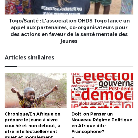
un
appel
aux
partenaires,
Togo/Santé : L'association OHDS Togo lance un
co-
appel aux partenaires, co-organisateurs pour
organisateurs
des actions en faveur de la santé mentale des
pour
jeunes
des
actions
Articles similaires
en
faveur
de
la
santé
mentale
des
jeunes
Chronique/En Afrique on
Doit-on Penser un
prépare le jeune à vivre
Nouveau Régime Politique
couché et non debout, à
en Afrique dite
être intellectuellement
Francophone?
muet et moralement