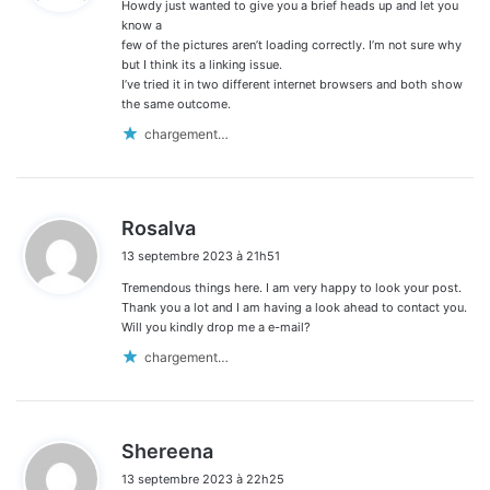
Howdy just wanted to give you a brief heads up and let you
:
know a
few of the pictures aren’t loading correctly. I’m not sure why
but I think its a linking issue.
I’ve tried it in two different internet browsers and both show
the same outcome.
chargement…
d
Rosalva
i
13 septembre 2023 à 21h51
t
Tremendous things here. I am very happy to look your post.
:
Thank you a lot and I am having a look ahead to contact you.
Will you kindly drop me a e-mail?
chargement…
d
Shereena
i
13 septembre 2023 à 22h25
t