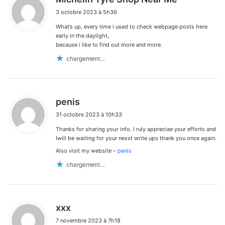
i
3 octobre 2023 à 5h36
t
What’s up, every time i used to check webpage posts here
:
early in the daylight,
because i like to find out more and more.
chargement…
d
penis
i
31 octobre 2023 à 10h33
t
Thankѕ for sharing yoսr info. I ruly appreciae your efforts and
:
Iwill be waiting for your nexxt write ups thank you once again.
Alѕo visit my webѕitе –
penis
chargement…
d
xxx
i
7 novembre 2023 à 7h18
t