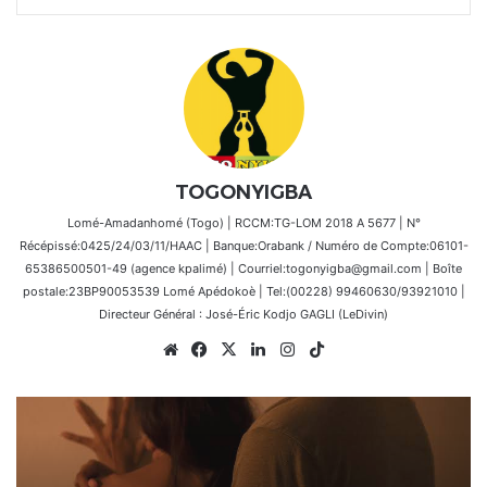
TOGONYIGBA
Lomé-Amadanhomé (Togo) | RCCM:TG-LOM 2018 A 5677 | N°
Récépissé:0425/24/03/11/HAAC | Banque:Orabank / Numéro de Compte:06101-
65386500501-49 (agence kpalimé) | Courriel:togonyigba@gmail.com | Boîte
postale:23BP90053539 Lomé Apédokoè | Tel:(00228) 99460630/93921010 |
Directeur Général : José-Éric Kodjo GAGLI (LeDivin)
Website
Facebook
X
Linkedin
Instagram
TikTok