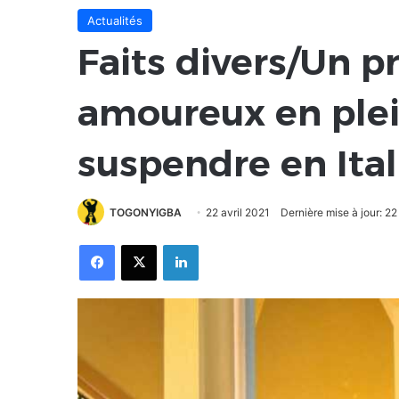
Actualités
Faits divers/Un p
amoureux en plei
suspendre en Ital
TOGONYIGBA
22 avril 2021
Dernière mise à jour: 22
Facebook
X
Linkedin