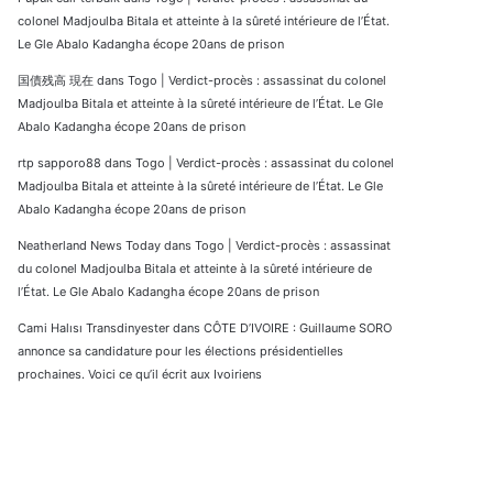
colonel Madjoulba Bitala et atteinte à la sûreté intérieure de l’État.
Le Gle Abalo Kadangha écope 20ans de prison
国債残高 現在
dans
Togo | Verdict-procès : assassinat du colonel
Madjoulba Bitala et atteinte à la sûreté intérieure de l’État. Le Gle
Abalo Kadangha écope 20ans de prison
rtp sapporo88
dans
Togo | Verdict-procès : assassinat du colonel
Madjoulba Bitala et atteinte à la sûreté intérieure de l’État. Le Gle
Abalo Kadangha écope 20ans de prison
Neatherland News Today
dans
Togo | Verdict-procès : assassinat
du colonel Madjoulba Bitala et atteinte à la sûreté intérieure de
l’État. Le Gle Abalo Kadangha écope 20ans de prison
Cami Halısı Transdinyester
dans
CÔTE D’IVOIRE : Guillaume SORO
annonce sa candidature pour les élections présidentielles
prochaines. Voici ce qu’il écrit aux Ivoiriens