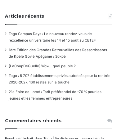
Articles récents
Togo Campus Days : Le nouveau rendez-vous de
l’excellence universitaire les 14 et 15 août au CETEF
1ère Édition des Grandes Retrouvailles des Ressortissants
de Kpélé Govié Apégamé / Sokpé
[LeCoupDeGuelle] Wow… quel peuple ?
Togo : 5 707 établissements privés autorisés pour la rentrée
2026-2027, 160 restés sur la touche
21e Foire de Lomé : Tarif préférentiel de -70 % pour les
jeunes et les femmes entrepreneures
Commentaires récents
Pupuk cair terbaik
dans
Togo | Verdict-procès : assassinat du