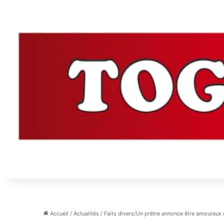
Accueil
/
Actualités
/
Faits divers/Un prêtre annonce être amoureux e