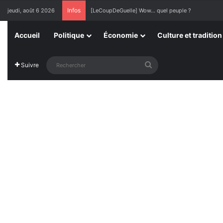
Infos
jeudi, août 6 2026
[LeCoupDeGuelle] Wow… quel peuple ?
Accueil
Politique
Économie
Culture et tradition
Rechercher
Suivre