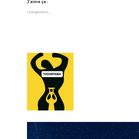
J’aime ça :
chargement…