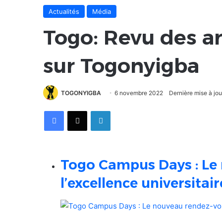
Actualités
Média
Togo: Revu des ar
sur Togonyigba
TOGONYIGBA
6 novembre 2022
Dernière mise à jo
Facebook
X
Linkedin
Togo Campus Days : Le
l’excellence universitai