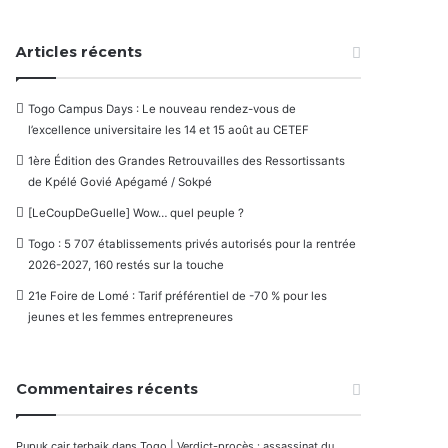
Articles récents
Togo Campus Days : Le nouveau rendez-vous de
l’excellence universitaire les 14 et 15 août au CETEF
1ère Édition des Grandes Retrouvailles des Ressortissants
de Kpélé Govié Apégamé / Sokpé
[LeCoupDeGuelle] Wow… quel peuple ?
Togo : 5 707 établissements privés autorisés pour la rentrée
2026-2027, 160 restés sur la touche
21e Foire de Lomé : Tarif préférentiel de -70 % pour les
jeunes et les femmes entrepreneures
Commentaires récents
Pupuk cair terbaik
dans
Togo | Verdict-procès : assassinat du