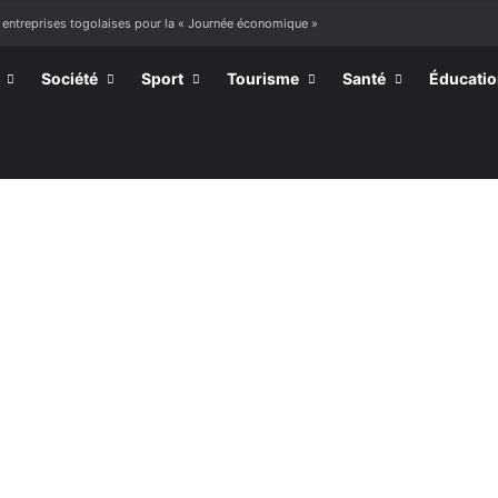
 entreprises togolaises pour la « Journée économique »
Société
Sport
Tourisme
Santé
Éducati