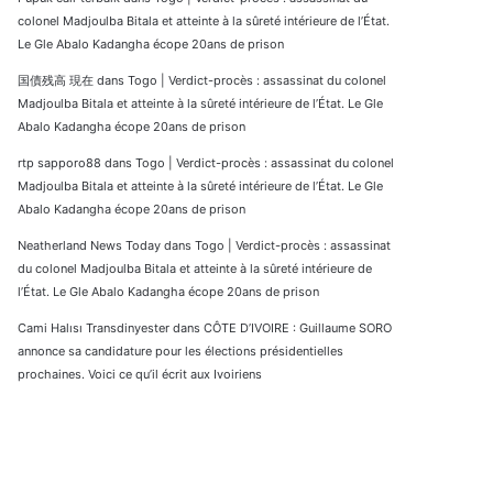
colonel Madjoulba Bitala et atteinte à la sûreté intérieure de l’État.
Le Gle Abalo Kadangha écope 20ans de prison
国債残高 現在
dans
Togo | Verdict-procès : assassinat du colonel
Madjoulba Bitala et atteinte à la sûreté intérieure de l’État. Le Gle
Abalo Kadangha écope 20ans de prison
rtp sapporo88
dans
Togo | Verdict-procès : assassinat du colonel
Madjoulba Bitala et atteinte à la sûreté intérieure de l’État. Le Gle
Abalo Kadangha écope 20ans de prison
Neatherland News Today
dans
Togo | Verdict-procès : assassinat
du colonel Madjoulba Bitala et atteinte à la sûreté intérieure de
l’État. Le Gle Abalo Kadangha écope 20ans de prison
Cami Halısı Transdinyester
dans
CÔTE D’IVOIRE : Guillaume SORO
annonce sa candidature pour les élections présidentielles
prochaines. Voici ce qu’il écrit aux Ivoiriens