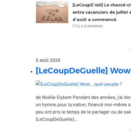
[LeCoupD’œil] Le chassé-cr
entre vacanciers de juillet 
d’août a commencé.
il y a 3 semaines
5 août 2026
[LeCoupDeGuelle] Wow…
de Noélie Elykem Pendant des années, j’ai do
un hymne pour la nation, financé moi-même sa 
peu ont pris le temps de le partager ou de sal
[LeCoupDeGuelle]…