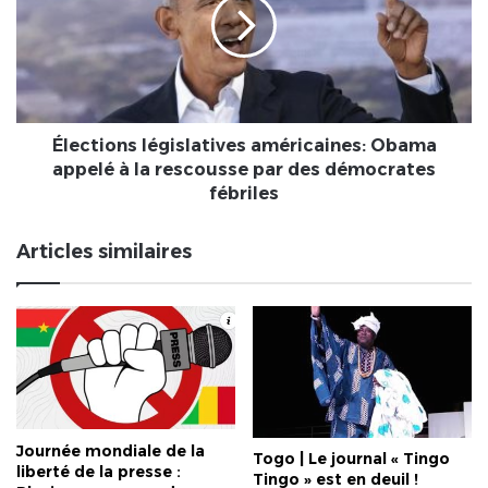
Obama
appelé
à
la
rescousse
par
des
Élections législatives américaines: Obama
démocrates
appelé à la rescousse par des démocrates
fébriles
fébriles
Articles similaires
Journée mondiale de la
Togo | Le journal « Tingo
liberté de la presse :
Tingo » est en deuil !