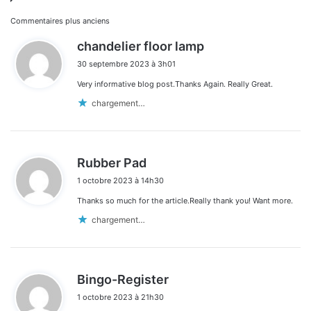
Navigation
Commentaires plus anciens
d
chandelier floor lamp
dans
i
30 septembre 2023 à 3h01
t
les
Very informative blog post.Thanks Again. Really Great.
:
commentaires
chargement…
d
Rubber Pad
i
1 octobre 2023 à 14h30
t
Thanks so much for the article.Really thank you! Want more.
:
chargement…
d
Bingo-Register
i
1 octobre 2023 à 21h30
t