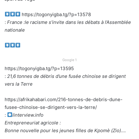
https://togonyigba.tg/?p=13578
:
France :le racisme s’invite dans les débats à l’Assemblée
nationale
Google 1
https://togonyigba.tg/?p=13595
:
21,6 tonnes de débris d’une fusée chinoise se dirigent
vers la Terre
https://afrikahabari.com/216-tonnes-de-debris-dune-
fusee-chinoise-se-dirigent-vers-la-terre/
:
linterview.info
Entrepreneuriat agricole :
Bonne nouvelle pour les jeunes filles de Kpomè (Zio)….