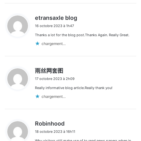
d
etransaxle blog
i
16 octobre 2023 à 1h47
t
Thanks a lot for the blog post.Thanks Again. Really Great.
:
chargement…
d
雨丝网套图
i
17 octobre 2023 à 2h09
t
Really informative blog article.Really thank you!
:
chargement…
d
Robinhood
i
18 octobre 2023 à 16h11
t
Why visitors still make use of to read news papers when in