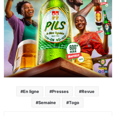
En ligne
Presses
Revue
Semaine
Togo
Facebook
X
Linkedin
Pinterest
Reddit
Messenger
WhatsApp
Telegra