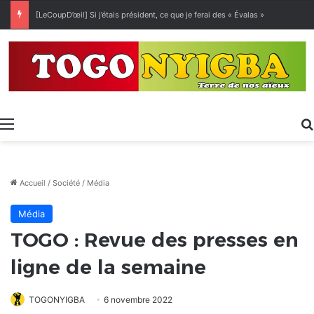
[LeCoupD’œil] Si j’étais président, ce que je ferai des « Évalas »
Menu
Accueil
/
Société
/
Média
Média
TOGO : Revue des presses en
ligne de la semaine
TOGONYIGBA
6 novembre 2022