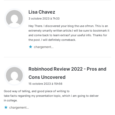
d
Lisa Chavez
i
3 octobre 2023 à 7h33
t
Hey There. I discovered your blog the use ofmsn. This is an
:
extremely smartly written article.I will be sure to bookmark it
and come back to learn extraof your useful info. Thanks for
the post. I will definitely comeback.
chargement…
Robinhood Review 2022 - Pros and
d
Cons Uncovered
i
15 octobre 2023 à 15h56
t
Good way of telling, and good piece of writing to
:
take facts regarding my presentation topic, which i am going to deliver
in college.
chargement…