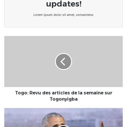
updates!
Lorem ipsum dolor sit amet, consectetur.
Togo:
Revu
des
articles
de
la
semaine
sur
Togonyigba
Togo: Revu des articles de la semaine sur
Togonyigba
Élections
législatives
américaines: