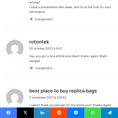
writing?
I have a presentation next week, and I’m at the look for such
information.
chargement…
d
rotontek
i
30 octobre 2023 à 1h57
t
Say, you got a nice article post.Much thanks again. Much
:
obliged.
chargement…
d
best place to buy replica bags
i
2 novembre 2023 à 22h43
t
I cannot thank you enough for the article post.Thanks Again.
:
Great.
chargement…
Facebook
X
Linkedin
Reddit
Messenger
WhatsApp
Telegram