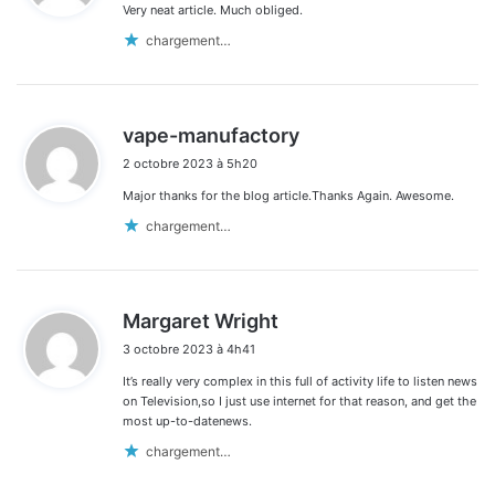
Very neat article. Much obliged.
:
chargement…
d
vape-manufactory
i
2 octobre 2023 à 5h20
t
Major thanks for the blog article.Thanks Again. Awesome.
:
chargement…
d
Margaret Wright
i
3 octobre 2023 à 4h41
t
It’s really very complex in this full of activity life to listen news
:
on Television,so I just use internet for that reason, and get the
most up-to-datenews.
chargement…