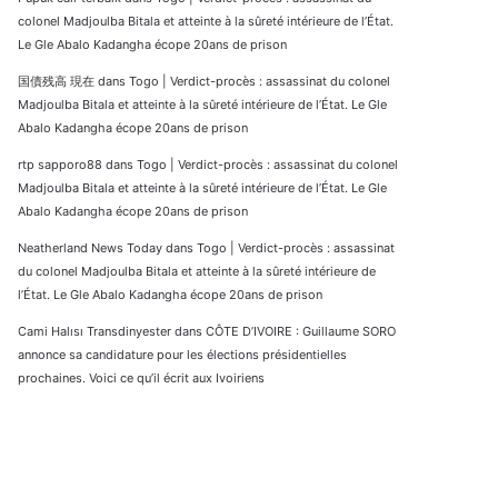
colonel Madjoulba Bitala et atteinte à la sûreté intérieure de l’État.
Le Gle Abalo Kadangha écope 20ans de prison
国債残高 現在
dans
Togo | Verdict-procès : assassinat du colonel
Madjoulba Bitala et atteinte à la sûreté intérieure de l’État. Le Gle
Abalo Kadangha écope 20ans de prison
rtp sapporo88
dans
Togo | Verdict-procès : assassinat du colonel
Madjoulba Bitala et atteinte à la sûreté intérieure de l’État. Le Gle
Abalo Kadangha écope 20ans de prison
Neatherland News Today
dans
Togo | Verdict-procès : assassinat
du colonel Madjoulba Bitala et atteinte à la sûreté intérieure de
l’État. Le Gle Abalo Kadangha écope 20ans de prison
Cami Halısı Transdinyester
dans
CÔTE D’IVOIRE : Guillaume SORO
annonce sa candidature pour les élections présidentielles
prochaines. Voici ce qu’il écrit aux Ivoiriens