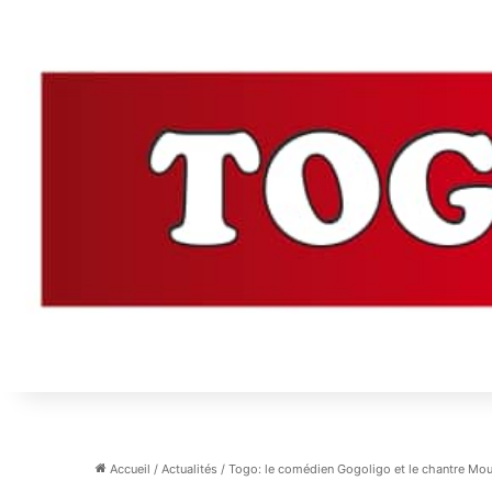
Accueil
/
Actualités
/
Togo: le comédien Gogoligo et le chantre Mout