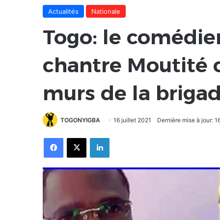
Actualités
Nationale
Togo: le comédien
chantre Moutité 
murs de la briga
TOGONYIGBA
16 juillet 2021
Dernière mise à jour: 16
Facebook
X
Linkedin