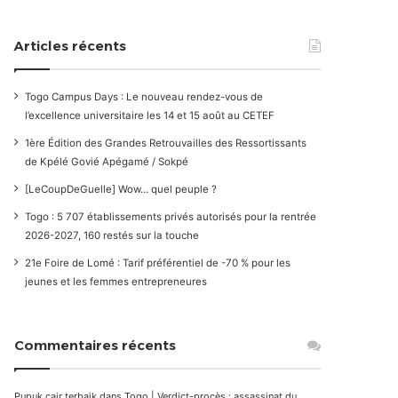
Articles récents
Togo Campus Days : Le nouveau rendez-vous de
l’excellence universitaire les 14 et 15 août au CETEF
1ère Édition des Grandes Retrouvailles des Ressortissants
de Kpélé Govié Apégamé / Sokpé
[LeCoupDeGuelle] Wow… quel peuple ?
Togo : 5 707 établissements privés autorisés pour la rentrée
2026-2027, 160 restés sur la touche
21e Foire de Lomé : Tarif préférentiel de -70 % pour les
jeunes et les femmes entrepreneures
Commentaires récents
Pupuk cair terbaik
dans
Togo | Verdict-procès : assassinat du