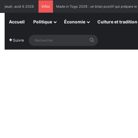
Infos
jeudi, août 6 2026
Made in Togo 2026 : un bilan positif qui prépare le 
Accueil
Politique
Économie
Culture et tradition
Rechercher
Suivre