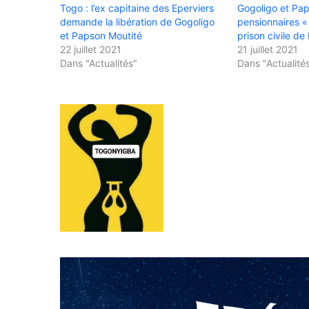
Togo : l’ex capitaine des Eperviers
Gogoligo et Pa
demande la libération de Gogoligo
pensionnaires « 
et Papson Moutité
prison civile d
22 juillet 2021
21 juillet 2021
Dans "Actualités"
Dans "Actualité