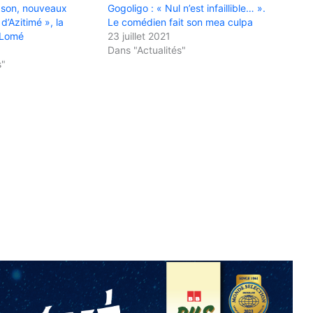
pson, nouveaux
Gogoligo : « Nul n’est infaillible… ».
d’Azitimé », la
Le comédien fait son mea culpa
e Lomé
23 juillet 2021
Dans "Actualités"
s"