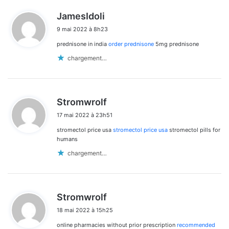
d
JamesIdoli
i
9 mai 2022 à 8h23
t
prednisone in india
order prednisone
5mg prednisone
:
chargement…
d
Stromwrolf
i
17 mai 2022 à 23h51
t
stromectol price usa
stromectol price usa
stromectol pills for
:
humans
chargement…
d
Stromwrolf
i
18 mai 2022 à 15h25
t
online pharmacies without prior prescription
recommended