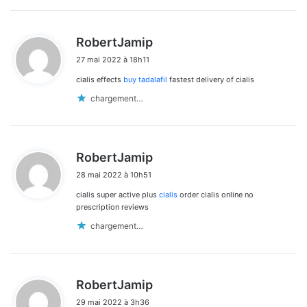
d
RobertJamip
i
27 mai 2022 à 18h11
t
cialis effects
buy tadalafil
fastest delivery of cialis
:
chargement…
d
RobertJamip
i
28 mai 2022 à 10h51
t
cialis super active plus
cialis
order cialis online no
:
prescription reviews
chargement…
d
RobertJamip
i
29 mai 2022 à 3h36
t