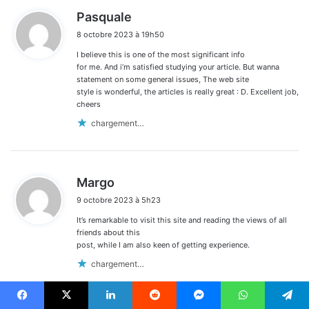
d
Pasquale
i
8 octobre 2023 à 19h50
t
I believe this is one of the most significant info
:
for me. And i’m satisfied studying your article. But wanna
statement on some general issues, The web site
style is wonderful, the articles is really great : D. Excellent job,
cheers
chargement…
d
Margo
i
9 octobre 2023 à 5h23
t
It’s remarkable to visit this site and reading the views of all
:
friends about this
post, while I am also keen of getting experience.
chargement…
Facebook
X
Linkedin
Reddit
Messenger
WhatsApp
Telegram