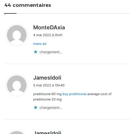
44 commentaires
d
MonteDAxia
i
4 mai 2022 à 0h41
t
mens ed
:
chargement…
d
JamesIdoli
i
5 mai 2022 à 15h40
t
prednisone 60 mg
buy prednisone
average cost of
:
prednisone 20 mg
chargement…
d
JamesIdoli