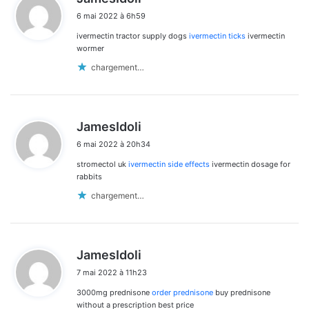
i
6 mai 2022 à 6h59
t
ivermectin tractor supply dogs
ivermectin ticks
ivermectin
:
wormer
chargement…
d
JamesIdoli
i
6 mai 2022 à 20h34
t
stromectol uk
ivermectin side effects
ivermectin dosage for
:
rabbits
chargement…
d
JamesIdoli
i
7 mai 2022 à 11h23
t
3000mg prednisone
order prednisone
buy prednisone
:
without a prescription best price