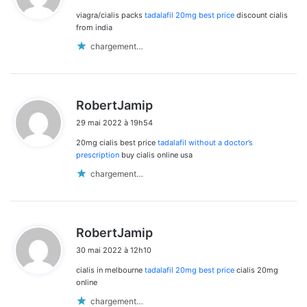
viagra/cialis packs
tadalafil 20mg best price
discount cialis
:
from india
chargement…
d
RobertJamip
i
29 mai 2022 à 19h54
t
20mg cialis best price
tadalafil without a doctor’s
:
prescription
buy cialis online usa
chargement…
d
RobertJamip
i
30 mai 2022 à 12h10
t
cialis in melbourne
tadalafil 20mg best price
cialis 20mg
:
online
chargement…