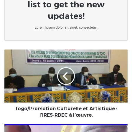
list to get the new
updates!
Lorem ipsum dolor sit amet, consectetur.
Togo/Promotion
Culturelle
et
Artistique
:
l'IRES-
RDEC
à
l'œuvre.
Togo/Promotion Culturelle et Artistique :
l'IRES-RDEC à l'œuvre.
Togo: