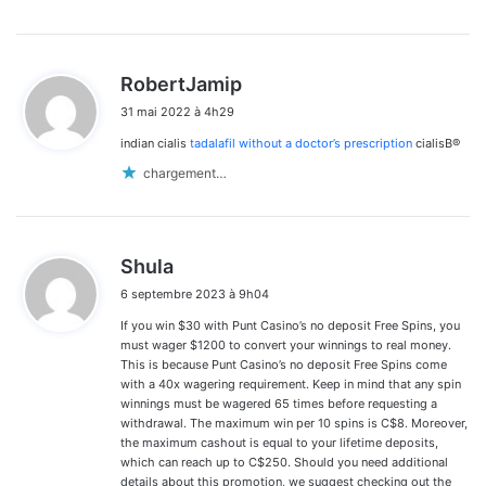
d
RobertJamip
i
31 mai 2022 à 4h29
t
indian cialis
tadalafil without a doctor’s prescription
cialisВ®
:
chargement…
d
Shula
i
6 septembre 2023 à 9h04
t
If you win $30 with Punt Casino’s no deposit Free Spins, you
:
must wager $1200 to convert your winnings to real money.
This is because Punt Casino’s no deposit Free Spins come
with a 40x wagering requirement. Keep in mind that any spin
winnings must be wagered 65 times before requesting a
withdrawal. The maximum win per 10 spins is C$8. Moreover,
the maximum cashout is equal to your lifetime deposits,
which can reach up to C$250. Should you need additional
details about this promotion, we suggest checking out the