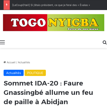
[LeCoupD’œil] Si j’étais président, ce que je ferai des « Évalas »
Menu
Accueil
/
Actualités
Actualités
POLITIQUE
Sommet IDA-20 : Faure
Gnassingbé allume un feu
de paille à Abidjan