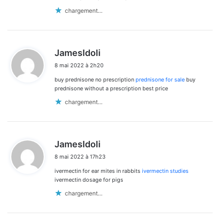
chargement…
d
JamesIdoli
i
8 mai 2022 à 2h20
t
buy prednisone no prescription
prednisone for sale
buy
:
prednisone without a prescription best price
chargement…
d
JamesIdoli
i
8 mai 2022 à 17h23
t
ivermectin for ear mites in rabbits
ivermectin studies
:
ivermectin dosage for pigs
chargement…