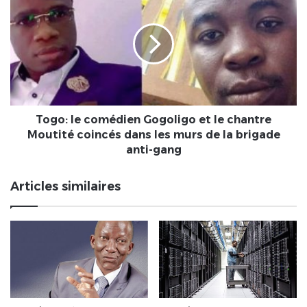
le
comédien
Gogoligo
et
le
chantre
Moutité
coincés
dans
Togo: le comédien Gogoligo et le chantre
les
Moutité coincés dans les murs de la brigade
murs
anti-gang
de
la
Articles similaires
brigade
anti-
gang