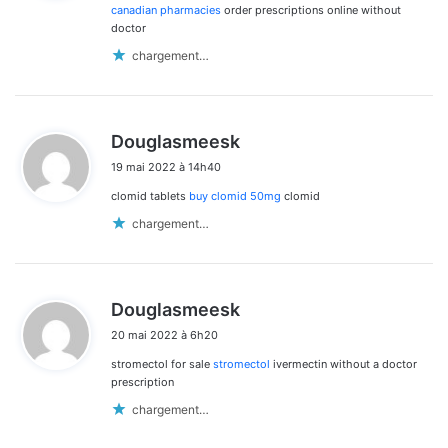
:
canadian pharmacies
order prescriptions online without
doctor
chargement…
d
Douglasmeesk
i
19 mai 2022 à 14h40
t
clomid tablets
buy clomid 50mg
clomid
:
chargement…
d
Douglasmeesk
i
20 mai 2022 à 6h20
t
stromectol for sale
stromectol
ivermectin without a doctor
:
prescription
chargement…