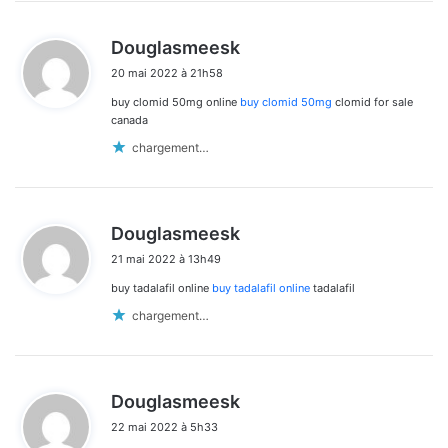
d
Douglasmeesk
i
20 mai 2022 à 21h58
t
buy clomid 50mg online
buy clomid 50mg
clomid for sale
:
canada
chargement…
d
Douglasmeesk
i
21 mai 2022 à 13h49
t
buy tadalafil online
buy tadalafil online
tadalafil
:
chargement…
d
Douglasmeesk
i
22 mai 2022 à 5h33
t