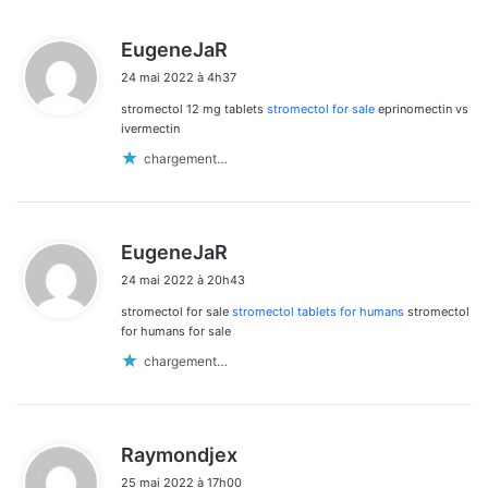
d
EugeneJaR
i
24 mai 2022 à 4h37
t
stromectol 12 mg tablets
stromectol for sale
eprinomectin vs
:
ivermectin
chargement…
d
EugeneJaR
i
24 mai 2022 à 20h43
t
stromectol for sale
stromectol tablets for humans
stromectol
:
for humans for sale
chargement…
d
Raymondjex
i
25 mai 2022 à 17h00