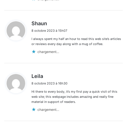
d
Shaun
i
8 octobre 2023 à 15h07
t
I always spent my half an hour to read this web site’s articles
:
or reviews every day along with a mug of coffee.
chargement…
d
Leila
i
8 octobre 2023 à 16h30
t
Hi there to every body, it’s my first pay a quick visit of this
:
web site; this webpage includes amazing and really fine
material in support of readers.
chargement…