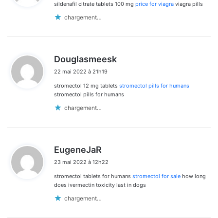
sildenafil citrate tablets 100 mg
price for viagra
viagra pills
:
chargement…
d
Douglasmeesk
i
22 mai 2022 à 21h19
t
stromectol 12 mg tablets
stromectol pills for humans
:
stromectol pills for humans
chargement…
d
EugeneJaR
i
23 mai 2022 à 12h22
t
stromectol tablets for humans
stromectol for sale
how long
:
does ivermectin toxicity last in dogs
chargement…