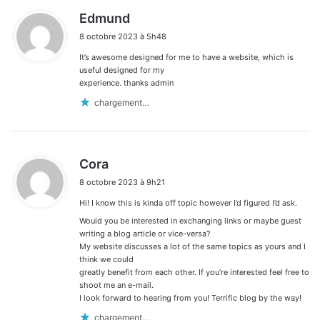
d
Edmund
i
8 octobre 2023 à 5h48
t
It’s awesome designed for me to have a website, which is
:
useful designed for my
experience. thanks admin
chargement…
d
Cora
i
8 octobre 2023 à 9h21
t
Hi! I know this is kinda off topic however I’d figured I’d ask.
:
Would you be interested in exchanging links or maybe guest
writing a blog article or vice-versa?
My website discusses a lot of the same topics as yours and I
think we could
greatly benefit from each other. If you’re interested feel free to
shoot me an e-mail.
I look forward to hearing from you! Terrific blog by the way!
chargement…