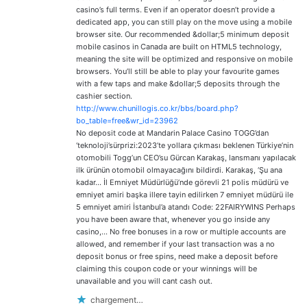
casino’s full terms. Even if an operator doesn’t provide a
dedicated app, you can still play on the move using a mobile
browser site. Our recommended &dollar;5 minimum deposit
mobile casinos in Canada are built on HTML5 technology,
meaning the site will be optimized and responsive on mobile
browsers. You’ll still be able to play your favourite games
with a few taps and make &dollar;5 deposits through the
cashier section.
http://www.chunillogis.co.kr/bbs/board.php?
bo_table=free&wr_id=23962
No deposit code at Mandarin Palace Casino TOGG’dan
‘teknoloji’sürprizi:2023’te yollara çıkması beklenen Türkiye’nin
otomobili Togg’un CEO’su Gürcan Karakaş, lansmanı yapılacak
ilk ürünün otomobil olmayacağını bildirdi. Karakaş, ‘Şu ana
kadar… İl Emniyet Müdürlüğü’nde görevli 21 polis müdürü ve
emniyet amiri başka illere tayin edilirken 7 emniyet müdürü ile
5 emniyet amiri İstanbul’a atandı Code: 22FAIRYWINS Perhaps
you have been aware that, whenever you go inside any
casino,… No free bonuses in a row or multiple accounts are
allowed, and remember if your last transaction was a no
deposit bonus or free spins, need make a deposit before
claiming this coupon code or your winnings will be
unavailable and you will cant cash out.
chargement…