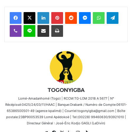
Facebook
X
Linkedin
Pinterest
Reddit
Messenger
WhatsApp
Telegra
Viber
Ligne
Partager par email
Imprimer
TOGONYIGBA
Lomé-Amadanhomé (Togo) | RCCM:TG-LOM 2018 A 5677 | N°
Récépissé:0425/24/03/11/HAAC | Banque:Orabank / Numéro de Compte:06101-
65386500501-49 (agence kpalimé) | Courriel:togonyigba@gmail.com | Boîte
postale:23BP90053539 Lomé Apédokoè | Tel:(00228) 99460630/93921010 |
Directeur Général : José-Éric Kodjo GAGLI (LeDivin)