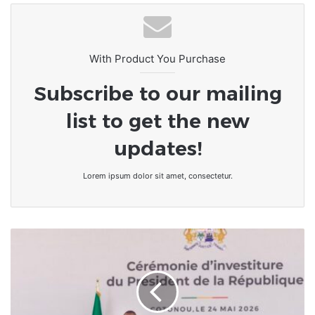
21ᵉ Foire Internationale de Lomé au
CETEF : Poursuite des réservations
et rappel des consignes de sécurité
With Product You Purchase
Subscribe to our mailing
list to get the new
updates!
Lorem ipsum dolor sit amet, consectetur.
Bénin
:
Romuald
Wadagni
prend
officiellement