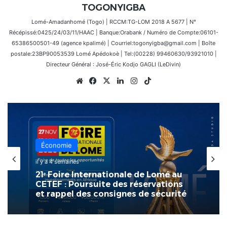
TOGONYIGBA
Lomé-Amadanhomé (Togo) | RCCM:TG-LOM 2018 A 5677 | N°
Récépissé:0425/24/03/11/HAAC | Banque:Orabank / Numéro de Compte:06101-
65386500501-49 (agence kpalimé) | Courriel:togonyigba@gmail.com | Boîte
postale:23BP90053539 Lomé Apédokoè | Tel:(00228) 99460630/93921010 |
Directeur Général : José-Éric Kodjo GAGLI (LeDivin)
Website
Facebook
X
Linkedin
Instagram
TikTok
Économie
il y a 4 semaines
Économie
Lancement de la 7e Foire Made in
Togo : Vers une économie de
il y a 4 semaines
transformation et de fierté
nationale