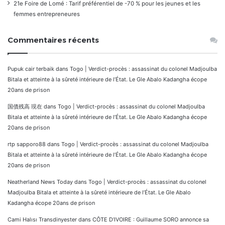
21e Foire de Lomé : Tarif préférentiel de -70 % pour les jeunes et les
femmes entrepreneures
Commentaires récents
Pupuk cair terbaik
dans
Togo | Verdict-procès : assassinat du colonel Madjoulba
Bitala et atteinte à la sûreté intérieure de l’État. Le Gle Abalo Kadangha écope
20ans de prison
国債残高 現在
dans
Togo | Verdict-procès : assassinat du colonel Madjoulba
Bitala et atteinte à la sûreté intérieure de l’État. Le Gle Abalo Kadangha écope
20ans de prison
rtp sapporo88
dans
Togo | Verdict-procès : assassinat du colonel Madjoulba
Bitala et atteinte à la sûreté intérieure de l’État. Le Gle Abalo Kadangha écope
20ans de prison
Neatherland News Today
dans
Togo | Verdict-procès : assassinat du colonel
Madjoulba Bitala et atteinte à la sûreté intérieure de l’État. Le Gle Abalo
Kadangha écope 20ans de prison
Cami Halısı Transdinyester
dans
CÔTE D’IVOIRE : Guillaume SORO annonce sa