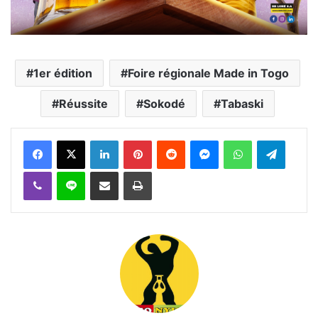
1er édition
Foire régionale Made in Togo
Réussite
Sokodé
Tabaski
Facebook
X
Linkedin
Pinterest
Reddit
Messenger
WhatsApp
Telegra
Viber
Ligne
Partager par email
Imprimer