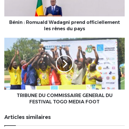
les
rênes
du
pays
Bénin : Romuald Wadagni prend officiellement
les rênes du pays
TRIBUNE
DU
COMMISSAIRE
GENERAL
DU
FESTIVAL
TOGO
MEDIA
FOOT
TRIBUNE DU COMMISSAIRE GENERAL DU
FESTIVAL TOGO MEDIA FOOT
Articles similaires