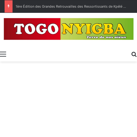
1ère Édition des Grandes Retrouvailles des Ressortissants de Kpélé Govié Apégamé / Sokpé
Menu