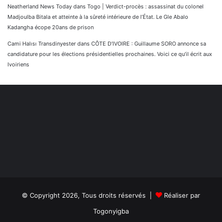
Neatherland News Today
dans
Togo | Verdict-procès : assassinat du colonel
Madjoulba Bitala et atteinte à la sûreté intérieure de l’État. Le Gle Abalo
Kadangha écope 20ans de prison
Cami Halısı Transdinyester
dans
CÔTE D’IVOIRE : Guillaume SORO annonce sa
candidature pour les élections présidentielles prochaines. Voici ce qu’il écrit aux
Ivoiriens
© Copyright 2026, Tous droits réservés |
Réaliser par
Togonyigba