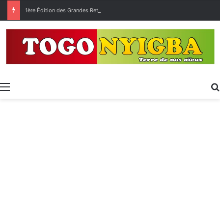
1ère Édition des Grandes Retrouvailles des Ressortissants de Kpélé Govié Apégamé / Sokpé
Menu