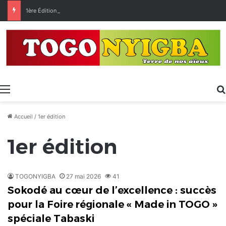
1ère Édition des Grandes Retrouvailles des Ressortissants de Kpélé Govié Apégamé / Sokpé
Menu
Accueil
/
1er édition
1er édition
TOGONYIGBA
27 mai 2026
41
Sokodé au cœur de l’excellence : succès
pour la Foire régionale « Made in TOGO »
spéciale Tabaski