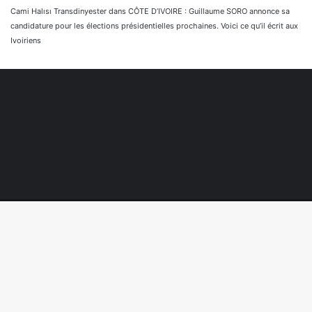
Cami Halısı Transdinyester
dans
CÔTE D’IVOIRE : Guillaume SORO annonce sa
candidature pour les élections présidentielles prochaines. Voici ce qu’il écrit aux
Ivoiriens
© Copyright 2026, Tous droits réservés |
Réaliser par
Togonyigba
B
Facebook
TikTok
WhatsApp
r
e