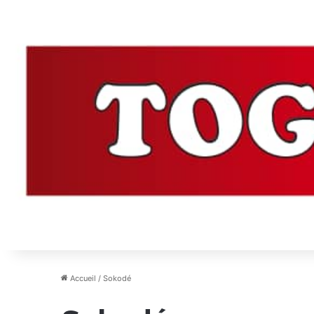
Accueil
/
Sokodé