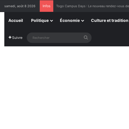
Infos
samedi, août 8 2026
1ère Édition des Grandes Retrouvailles des Res
Accueil
Politique
Économie
Culture et tradition
Rechercher
Suivre