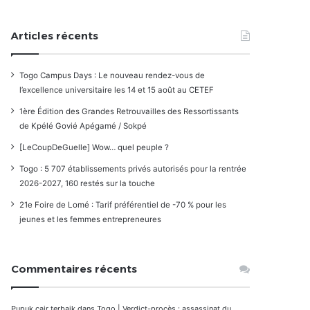
Articles récents
Togo Campus Days : Le nouveau rendez-vous de
l’excellence universitaire les 14 et 15 août au CETEF
1ère Édition des Grandes Retrouvailles des Ressortissants
de Kpélé Govié Apégamé / Sokpé
[LeCoupDeGuelle] Wow… quel peuple ?
Togo : 5 707 établissements privés autorisés pour la rentrée
2026-2027, 160 restés sur la touche
21e Foire de Lomé : Tarif préférentiel de -70 % pour les
jeunes et les femmes entrepreneures
Commentaires récents
Pupuk cair terbaik
dans
Togo | Verdict-procès : assassinat du