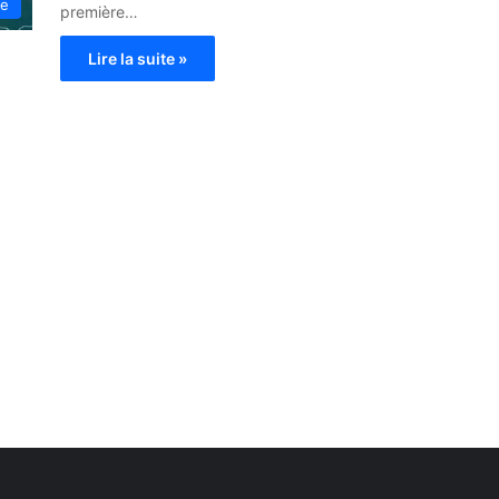
ie
première…
Lire la suite »