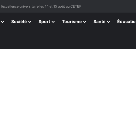
sortissants de Kpélé Govié Apégamé / Sokpé
Société
Sport
Tourisme
Santé
Éducati