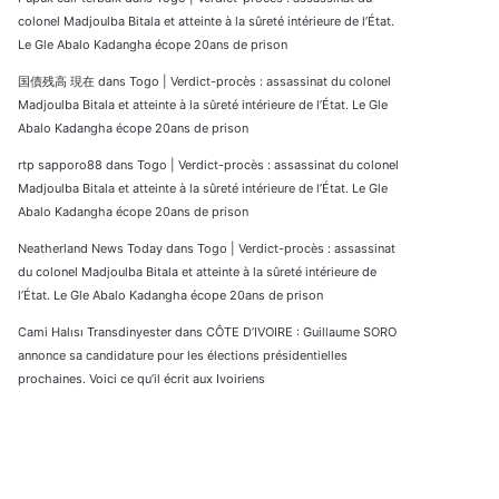
colonel Madjoulba Bitala et atteinte à la sûreté intérieure de l’État.
Le Gle Abalo Kadangha écope 20ans de prison
国債残高 現在
dans
Togo | Verdict-procès : assassinat du colonel
Madjoulba Bitala et atteinte à la sûreté intérieure de l’État. Le Gle
Abalo Kadangha écope 20ans de prison
rtp sapporo88
dans
Togo | Verdict-procès : assassinat du colonel
Madjoulba Bitala et atteinte à la sûreté intérieure de l’État. Le Gle
Abalo Kadangha écope 20ans de prison
Neatherland News Today
dans
Togo | Verdict-procès : assassinat
du colonel Madjoulba Bitala et atteinte à la sûreté intérieure de
l’État. Le Gle Abalo Kadangha écope 20ans de prison
Cami Halısı Transdinyester
dans
CÔTE D’IVOIRE : Guillaume SORO
annonce sa candidature pour les élections présidentielles
prochaines. Voici ce qu’il écrit aux Ivoiriens