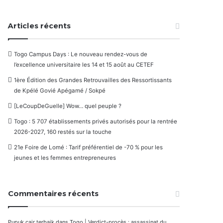
Articles récents
Togo Campus Days : Le nouveau rendez-vous de
l’excellence universitaire les 14 et 15 août au CETEF
1ère Édition des Grandes Retrouvailles des Ressortissants
de Kpélé Govié Apégamé / Sokpé
[LeCoupDeGuelle] Wow… quel peuple ?
Togo : 5 707 établissements privés autorisés pour la rentrée
2026-2027, 160 restés sur la touche
21e Foire de Lomé : Tarif préférentiel de -70 % pour les
jeunes et les femmes entrepreneures
Commentaires récents
Pupuk cair terbaik
dans
Togo | Verdict-procès : assassinat du