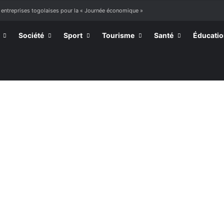
 entreprises togolaises pour la « Journée économique »
Société
Sport
Tourisme
Santé
Éducati