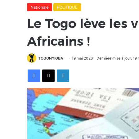
Nationale
POLITIQUE
Le Togo lève les v
Africains !
TOGONYIGBA
19 mai 2026
Dernière mise à jour: 19
Facebook
X
Linkedin