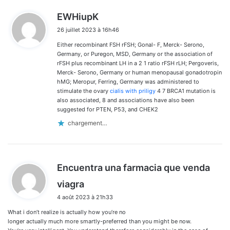
d
EWHiupK
i
26 juillet 2023 à 16h46
t
Either recombinant FSH rFSH; Gonal- F, Merck- Serono,
:
Germany, or Puregon, MSD, Germany or the association of
rFSH plus recombinant LH in a 2 1 ratio rFSH rLH; Pergoveris,
Merck- Serono, Germany or human menopausal gonadotropin
hMG; Meropur, Ferring, Germany was administered to
stimulate the ovary
cialis with priligy
4 7 BRCA1 mutation is
also associated, 8 and associations have also been
suggested for PTEN, P53, and CHEK2
chargement…
Encuentra una farmacia que venda
d
viagra
i
4 août 2023 à 21h33
t
What i don’t realize is actually how you’re no
:
longer actually much more smartly-preferred than you might be now.