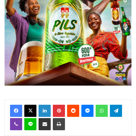
Facebook
X
Linkedin
Pinterest
Reddit
Messenger
WhatsApp
Telegra
Viber
Ligne
Partager par email
Imprimer