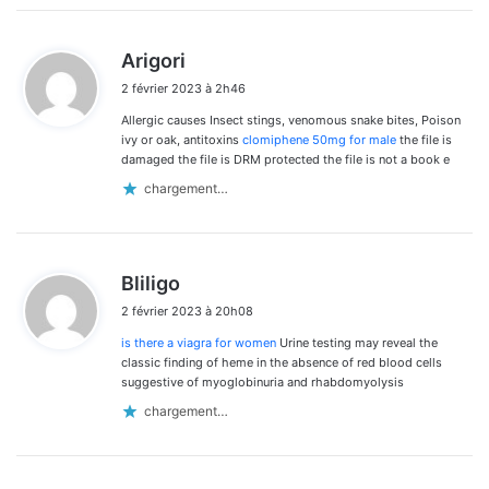
d
Arigori
i
2 février 2023 à 2h46
t
Allergic causes Insect stings, venomous snake bites, Poison
:
ivy or oak, antitoxins
clomiphene 50mg for male
the file is
damaged the file is DRM protected the file is not a book e
chargement…
d
Bliligo
i
2 février 2023 à 20h08
t
is there a viagra for women
Urine testing may reveal the
:
classic finding of heme in the absence of red blood cells
suggestive of myoglobinuria and rhabdomyolysis
chargement…