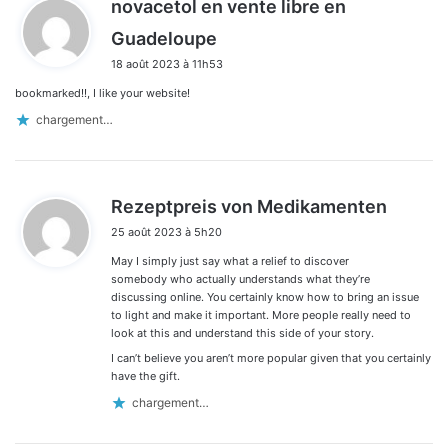
novacetol en vente libre en
d
Guadeloupe
i
18 août 2023 à 11h53
t
bookmarked!!, I like your website!
:
chargement…
d
Rezeptpreis von Medikamenten
i
25 août 2023 à 5h20
t
May I simply just say what a relief to discover
:
somebody who actually understands what they’re
discussing online. You certainly know how to bring an issue
to light and make it important. More people really need to
look at this and understand this side of your story.
I can’t believe you aren’t more popular given that you certainly
have the gift.
chargement…