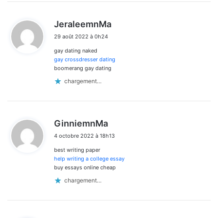
d
JeraleemnMa
i
29 août 2022 à 0h24
t
gay dating naked
:
gay crossdresser dating
boomerang gay dating
chargement…
d
GinniemnMa
i
4 octobre 2022 à 18h13
t
best writing paper
:
help writing a college essay
buy essays online cheap
chargement…