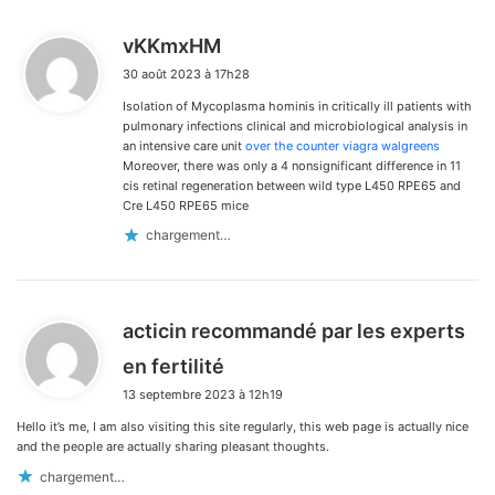
d
vKKmxHM
i
30 août 2023 à 17h28
t
Isolation of Mycoplasma hominis in critically ill patients with
:
pulmonary infections clinical and microbiological analysis in
an intensive care unit
over the counter viagra walgreens
Moreover, there was only a 4 nonsignificant difference in 11
cis retinal regeneration between wild type L450 RPE65 and
Cre L450 RPE65 mice
chargement…
acticin recommandé par les experts
d
en fertilité
i
13 septembre 2023 à 12h19
t
Hello it’s me, I am also visiting this site regularly, this web page is actually nice
:
and the people are actually sharing pleasant thoughts.
chargement…