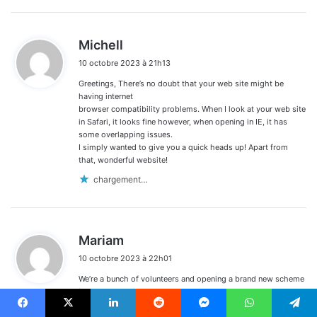
d
Michell
i
10 octobre 2023 à 21h13
t
Greetings, There’s no doubt that your web site might be
:
having internet
browser compatibility problems. When I look at your web site
in Safari, it looks fine however, when opening in IE, it has
some overlapping issues.
I simply wanted to give you a quick heads up! Apart from
that, wonderful website!
chargement…
d
Mariam
i
10 octobre 2023 à 22h01
t
We’re a bunch of volunteers and opening a brand new scheme
:
in our community.
Your site offered us with helpful info to work on. You’ve
Facebook
X
Linkedin
Reddit
Messenger
WhatsApp
Telegram
performed