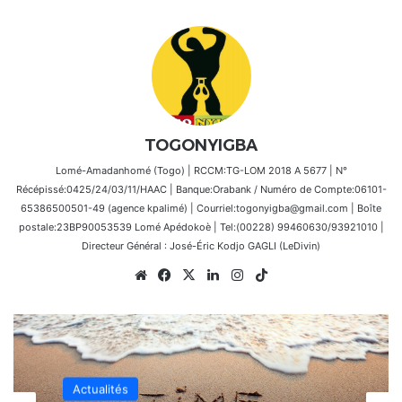
TOGONYIGBA
Lomé-Amadanhomé (Togo) | RCCM:TG-LOM 2018 A 5677 | N°
Récépissé:0425/24/03/11/HAAC | Banque:Orabank / Numéro de Compte:06101-
65386500501-49 (agence kpalimé) | Courriel:togonyigba@gmail.com | Boîte
postale:23BP90053539 Lomé Apédokoè | Tel:(00228) 99460630/93921010 |
Directeur Général : José-Éric Kodjo GAGLI (LeDivin)
Website
Facebook
X
Linkedin
Instagram
TikTok
Actualités