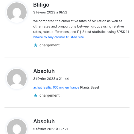
d
Bliligo
i
3 février 2023 à 9h52
t
We compared the cumulative rates of ovulation as well as
:
other rates and proportions between groups using relative
rates, rates differences, and П‡ 2 test statistics using SPSS 11
where to buy clomid trusted site
chargement…
d
Absoluh
i
3 février 2023 à 21h44
t
achat lasilix 100 mg en france
Plants Basel
:
chargement…
d
Absoluh
i
5 février 2023 à 12h21
t