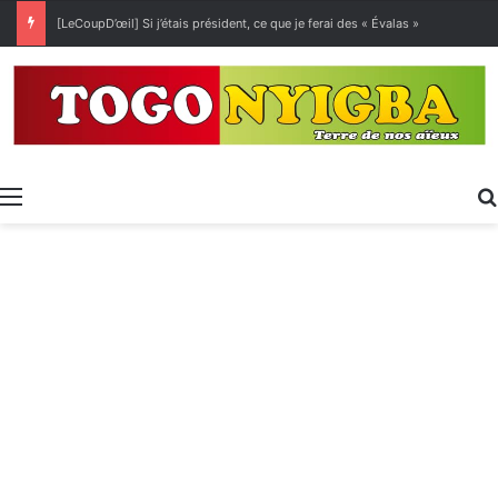
[LeCoupD’œil] Si j’étais président, ce que je ferai des « Évalas »
Menu