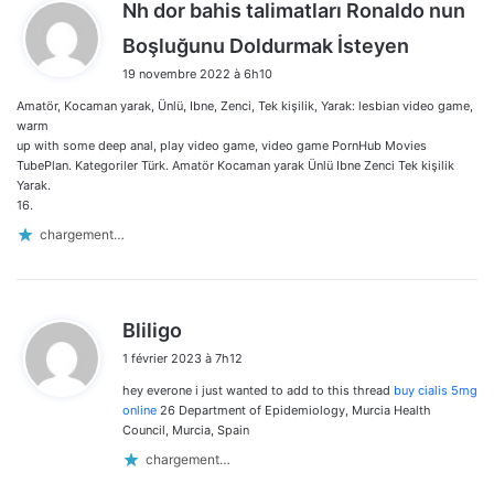
Nh dor bahis talimatları Ronaldo nun
d
Boşluğunu Doldurmak İsteyen
i
19 novembre 2022 à 6h10
t
Amatör, Kocaman yarak, Ünlü, Ibne, Zenci, Tek kişilik, Yarak: lesbian video game,
:
warm
up with some deep anal, play video game, video game PornHub Movies
TubePlan. Kategoriler Türk. Amatör Kocaman yarak Ünlü Ibne Zenci Tek kişilik
Yarak.
16.
chargement…
d
Bliligo
i
1 février 2023 à 7h12
t
hey everone i just wanted to add to this thread
buy cialis 5mg
:
online
26 Department of Epidemiology, Murcia Health
Council, Murcia, Spain
chargement…