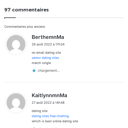
97 commentaires
Navigation
Commentaires plus anciens
d
BerthemnMa
dans
i
26 août 2022 à 17h34
t
les
no email dating site
:
commentaires
senior dating sites
match single
chargement…
d
KaitlynnmnMa
i
27 août 2022 à 14h48
t
dating site
:
dating sites free chatting
which is best online dating site