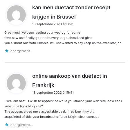
kan men duetact zonder recept
d
krijgen in Brussel
i
18 septembre 2023 à 10h15
t
Greetings! I’ve been reading your weblog for some
:
time now and finally got the bravery to go ahead and give
you a shout out from Humble Tx! Just wanted to say keep up the excellent job!
chargement…
online aankoop van duetact in
d
Frankrijk
i
18 septembre 2023 à 11h41
t
Excellent beat ! I wish to apprentice while you amend your web site, how can i
:
subscribe for a blog site?
The account aided me a acceptable deal. I had been tiny bit
acquainted of this your broadcast offered bright clear concept
chargement…