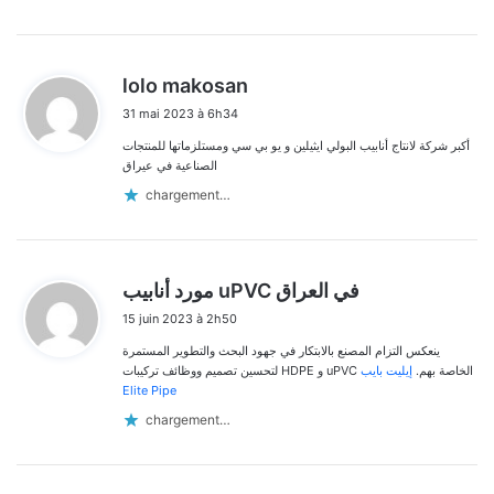
d
lolo makosan
i
31 mai 2023 à 6h34
t
أكبر شركة لانتاج أنابيب البولي ايثيلين و يو بي سي ومستلزماتها للمنتجات
:
الصناعية في عيراق
chargement…
d
مورد أنابيب uPVC في العراق
i
15 juin 2023 à 2h50
t
ينعكس التزام المصنع بالابتكار في جهود البحث والتطوير المستمرة
:
لتحسين تصميم ووظائف تركيبات HDPE و uPVC الخاصة بهم.
إيليت بايب
Elite Pipe
chargement…