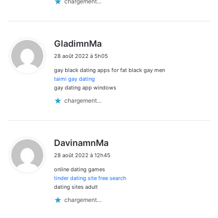
chargement…
d
GladimnMa
i
28 août 2022 à 5h05
t
gay black dating apps for fat black gay men
:
taimi gay dating
gay dating app windows
chargement…
d
DavinamnMa
i
28 août 2022 à 12h45
t
online dating games
:
tinder dating site free search
dating sites adult
chargement…