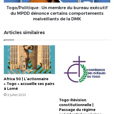
MPDD
dénonce
Togo/Politique : Un membre du bureau exécutif
certains
du MPDD dénonce certains comportements
comportements
malveillants de la DMK
malveillants
de
Articles similaires
la
DMK
Africa 50 | L’actionnaire
« Togo » accueille ses pairs
à Lomé
3 juillet 2023
Togo-Révision
constitutionnelle |
Passage du régime