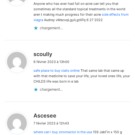
Anyone who has ever had full on acne can tell you that
:
sometimes all the standard topical treatments in the world
aren t making much progress for their acne
side effects from
viagra
Audrey vMecxqLgyiLgtATq 6 27 2022
chargement…
d
scoully
i
6 février 2023 à 13h00
t
safe place to buy cialis online
That same lab that came up
:
with that medicine to save your life, your loved ones life, your
CHILDS life was born in a lab
chargement…
d
Ascesee
i
7 février 2023 à 12h43
t
where can i buy stromectol in the usa
159 JabГіn x 150 g