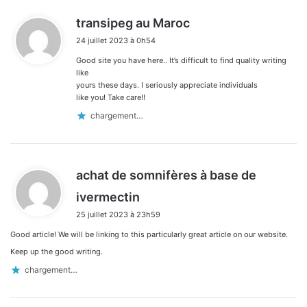
d
transipeg au Maroc
i
24 juillet 2023 à 0h54
t
Good site you have here.. It’s difficult to find quality writing
:
like
yours these days. I seriously appreciate individuals
like you! Take care!!
chargement…
achat de somnifères à base de
d
ivermectin
i
25 juillet 2023 à 23h59
t
Good article! We will be linking to this particularly great article on our website.
:
Keep up the good writing.
chargement…