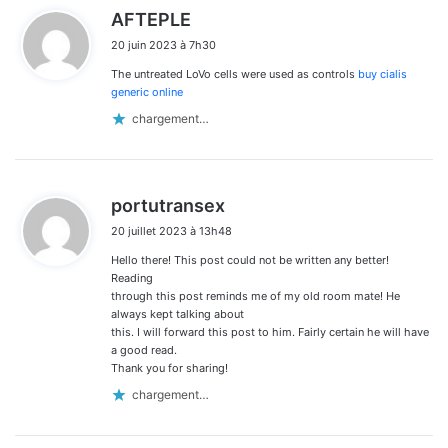
d
AFTEPLE
i
20 juin 2023 à 7h30
t
The untreated LoVo cells were used as controls
buy cialis
:
generic online
chargement…
d
portutransex
i
20 juillet 2023 à 13h48
t
Hello there! This post could not be written any better!
:
Reading
through this post reminds me of my old room mate! He
always kept talking about
this. I will forward this post to him. Fairly certain he will have
a good read.
Thank you for sharing!
chargement…