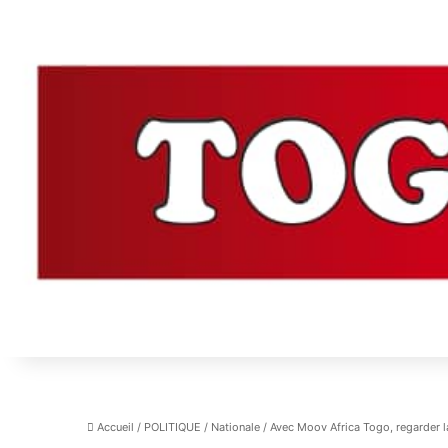
Accueil
/
POLITIQUE
/
Nationale
/
Avec Moov Africa Togo, regarder l