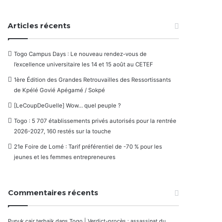
Articles récents
Togo Campus Days : Le nouveau rendez-vous de
l’excellence universitaire les 14 et 15 août au CETEF
1ère Édition des Grandes Retrouvailles des Ressortissants
de Kpélé Govié Apégamé / Sokpé
[LeCoupDeGuelle] Wow… quel peuple ?
Togo : 5 707 établissements privés autorisés pour la rentrée
2026-2027, 160 restés sur la touche
21e Foire de Lomé : Tarif préférentiel de -70 % pour les
jeunes et les femmes entrepreneures
Commentaires récents
Pupuk cair terbaik
dans
Togo | Verdict-procès : assassinat du