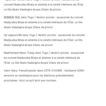
colonel Madjoulba Bitala et atteinte à la sûreté intérieure de l’État.
Le Gle Abalo Kadangha écope 20ans de prison
国債残高 現在
dans
Togo | Verdict-procès : assassinat du colonel
Madjoulba Bitala et atteinte à la sûreté intérieure de l’État. Le Gle
Abalo Kadangha écope 20ans de prison
rtp sapporo88
dans
Togo | Verdict-procès : assassinat du colonel
Madjoulba Bitala et atteinte à la sûreté intérieure de l’État. Le Gle
Abalo Kadangha écope 20ans de prison
Neatherland News Today
dans
Togo | Verdict-procès : assassinat
du colonel Madjoulba Bitala et atteinte à la sûreté intérieure de
l’État. Le Gle Abalo Kadangha écope 20ans de prison
Cami Halısı Transdinyester
dans
CÔTE D’IVOIRE : Guillaume SORO
annonce sa candidature pour les élections présidentielles
prochaines. Voici ce qu’il écrit aux Ivoiriens