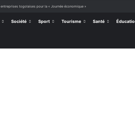
 entreprises togolaises pour la « Journée économique »
Société
Sport
Tourisme
Santé
Éducati