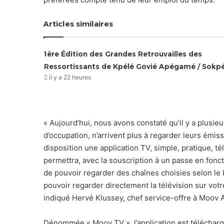
Articles similaires
1ère Édition des Grandes Retrouvailles des
Ressortissants de Kpélé Govié Apégamé / Sokp
il y a 22 heures
« Aujourd’hui, nous avons constaté qu’il y a plusie
d’occupation, n’arrivent plus à regarder leurs émis
disposition une application TV, simple, pratique, t
permettra, avec la souscription à un passe en fonct
de pouvoir regarder des chaînes choisies selon le
pouvoir regarder directement la télévision sur vot
indiqué Hervé Klussey, chef service-offre à Moov A
Dénommée « Moov TV », l’application est télécharge