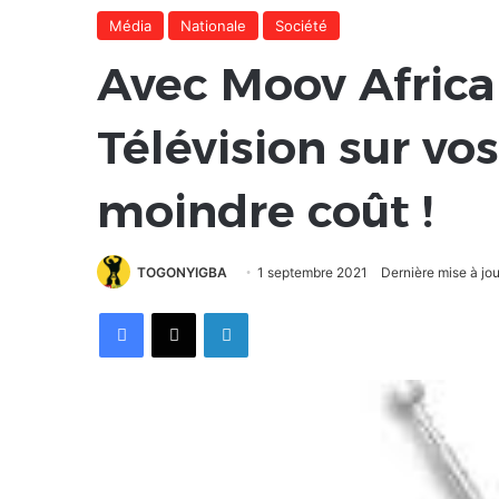
Média
Nationale
Société
Avec Moov Africa 
Télévision sur vo
moindre coût !
TOGONYIGBA
1 septembre 2021
Dernière mise à jo
Facebook
X
Linkedin