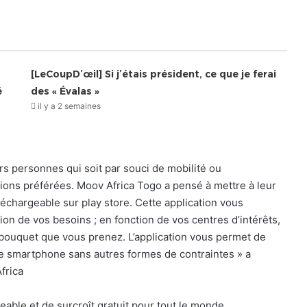
[LeCoupD’œil] Si j’étais président, ce que je ferai
é
des « Évalas »
il y a 2 semaines
urs personnes qui soit par souci de mobilité ou
sions préférées. Moov Africa Togo a pensé à mettre à leur
éléchargeable sur play store. Cette application vous
ion de vos besoins ; en fonction de vos centres d’intérêts,
 bouquet que vous prenez. L’application vous permet de
re smartphone sans autres formes de contraintes » a
frica
able et de surcroît gratuit pour tout le monde.