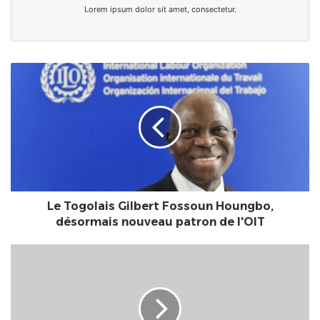
Lorem ipsum dolor sit amet, consectetur.
Le
Togolais
Gilbert
Fossoun
Houngbo,
désormais
nouveau
patron
de
l'OIT
Le Togolais Gilbert Fossoun Houngbo,
désormais nouveau patron de l'OIT
TOGO
:
À
la
découverte