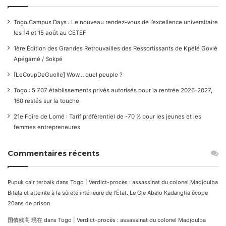
Togo Campus Days : Le nouveau rendez-vous de l’excellence universitaire
les 14 et 15 août au CETEF
1ère Édition des Grandes Retrouvailles des Ressortissants de Kpélé Govié
Apégamé / Sokpé
[LeCoupDeGuelle] Wow… quel peuple ?
Togo : 5 707 établissements privés autorisés pour la rentrée 2026-2027,
160 restés sur la touche
21e Foire de Lomé : Tarif préférentiel de -70 % pour les jeunes et les
femmes entrepreneures
Commentaires récents
Pupuk cair terbaik
dans
Togo | Verdict-procès : assassinat du colonel Madjoulba
Bitala et atteinte à la sûreté intérieure de l’État. Le Gle Abalo Kadangha écope
20ans de prison
国債残高 現在
dans
Togo | Verdict-procès : assassinat du colonel Madjoulba