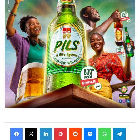
Facebook
X
Linkedin
Pinterest
Reddit
Messenger
WhatsApp
Telegra