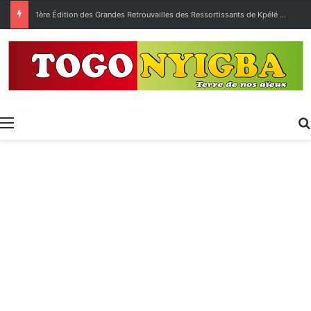
1ère Édition des Grandes Retrouvailles des Ressortissants de Kpélé Govié Apégamé / Sokpé
Menu