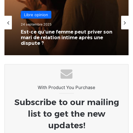
Libre opinion
Libre opinion
15 septembre 2025
[LeCoupD’œil] Tout va mal dans mon
24 septembre 2025
pays !
Est-ce qu’une femme peut priver son
mari de relation intime après une
dispute ?
With Product You Purchase
Subscribe to our mailing
list to get the new
updates!