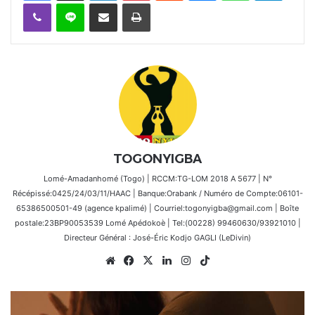
Viber
Ligne
Partager par email
Imprimer
TOGONYIGBA
Lomé-Amadanhomé (Togo) | RCCM:TG-LOM 2018 A 5677 | N°
Récépissé:0425/24/03/11/HAAC | Banque:Orabank / Numéro de Compte:06101-
65386500501-49 (agence kpalimé) | Courriel:togonyigba@gmail.com | Boîte
postale:23BP90053539 Lomé Apédokoè | Tel:(00228) 99460630/93921010 |
Directeur Général : José-Éric Kodjo GAGLI (LeDivin)
Website
Facebook
X
Linkedin
Instagram
TikTok