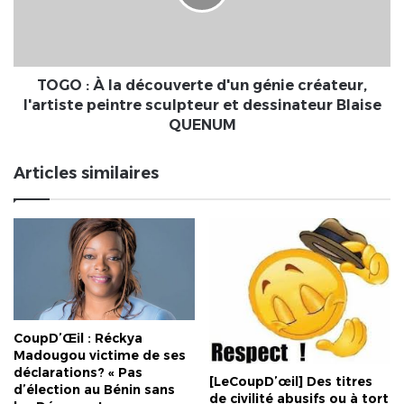
d'un
génie
créateur,
l'artiste
peintre
TOGO : À la découverte d'un génie créateur,
sculpteur
l'artiste peintre sculpteur et dessinateur Blaise
et
QUENUM
dessinateur
Blaise
Articles similaires
QUENUM
CoupD’Œil : Réckya
Madougou victime de ses
déclarations? « Pas
[LeCoupD’œil] Des titres
d’élection au Bénin sans
de civilité abusifs ou à tort