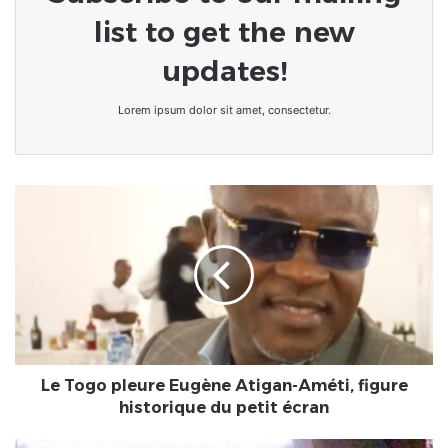
list to get the new
updates!
Lorem ipsum dolor sit amet, consectetur.
Le
Togo
pleure
Eugène
Atigan-
Améti,
figure
historique
du
petit
Le Togo pleure Eugène Atigan-Améti, figure
écran
historique du petit écran