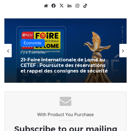
Website
Facebook
X
Linkedin
Instagram
TikTok
Économie
il y a 3 semaines
21ᵉ Foire Internationale de Lomé au
CETEF : Poursuite des réservations
et rappel des consignes de sécurité
With Product You Purchase
Subscribe to our mailing