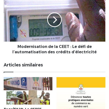
Modernisation
de
la
CEET
:
Le
défi
de
l’automatisation
des
Modernisation de la CEET : Le défi de
crédits
l’automatisation des crédits d’électricité
d’électricité
Articles similaires