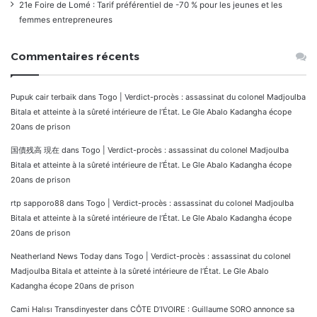
21e Foire de Lomé : Tarif préférentiel de -70 % pour les jeunes et les
femmes entrepreneures
Commentaires récents
Pupuk cair terbaik
dans
Togo | Verdict-procès : assassinat du colonel Madjoulba
Bitala et atteinte à la sûreté intérieure de l’État. Le Gle Abalo Kadangha écope
20ans de prison
国債残高 現在
dans
Togo | Verdict-procès : assassinat du colonel Madjoulba
Bitala et atteinte à la sûreté intérieure de l’État. Le Gle Abalo Kadangha écope
20ans de prison
rtp sapporo88
dans
Togo | Verdict-procès : assassinat du colonel Madjoulba
Bitala et atteinte à la sûreté intérieure de l’État. Le Gle Abalo Kadangha écope
20ans de prison
Neatherland News Today
dans
Togo | Verdict-procès : assassinat du colonel
Madjoulba Bitala et atteinte à la sûreté intérieure de l’État. Le Gle Abalo
Kadangha écope 20ans de prison
Cami Halısı Transdinyester
dans
CÔTE D’IVOIRE : Guillaume SORO annonce sa