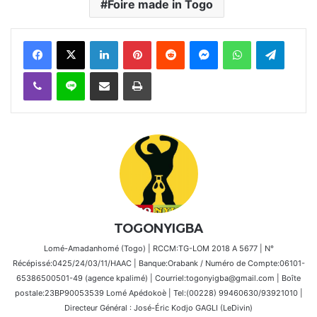
Foire made in Togo
Facebook
X
Linkedin
Pinterest
Reddit
Messenger
WhatsApp
Telegra
Viber
Ligne
Partager par email
Imprimer
TOGONYIGBA
Lomé-Amadanhomé (Togo) | RCCM:TG-LOM 2018 A 5677 | N°
Récépissé:0425/24/03/11/HAAC | Banque:Orabank / Numéro de Compte:06101-
65386500501-49 (agence kpalimé) | Courriel:togonyigba@gmail.com | Boîte
postale:23BP90053539 Lomé Apédokoè | Tel:(00228) 99460630/93921010 |
Directeur Général : José-Éric Kodjo GAGLI (LeDivin)