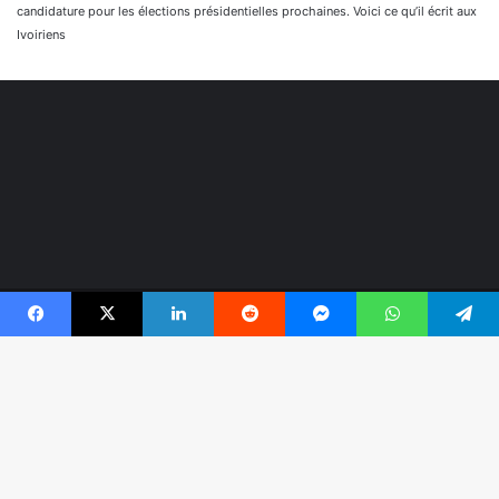
candidature pour les élections présidentielles prochaines. Voici ce qu’il écrit aux
Ivoiriens
© Copyright 2026, Tous droits réservés |
Réaliser par
Facebook
X
Linkedin
Reddit
Messenger
WhatsApp
Telegram
Togonyigba
Facebook
TikTok
WhatsApp
B
r