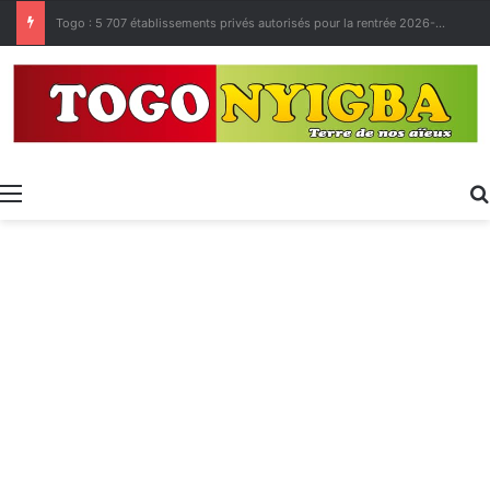
Made in Togo 2026 : un bilan positif qui prépare le terrain pour la Foire Internationale de Lomé
Menu