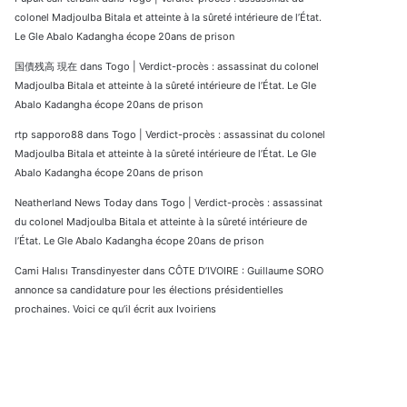
colonel Madjoulba Bitala et atteinte à la sûreté intérieure de l’État.
Le Gle Abalo Kadangha écope 20ans de prison
国債残高 現在
dans
Togo | Verdict-procès : assassinat du colonel
Madjoulba Bitala et atteinte à la sûreté intérieure de l’État. Le Gle
Abalo Kadangha écope 20ans de prison
rtp sapporo88
dans
Togo | Verdict-procès : assassinat du colonel
Madjoulba Bitala et atteinte à la sûreté intérieure de l’État. Le Gle
Abalo Kadangha écope 20ans de prison
Neatherland News Today
dans
Togo | Verdict-procès : assassinat
du colonel Madjoulba Bitala et atteinte à la sûreté intérieure de
l’État. Le Gle Abalo Kadangha écope 20ans de prison
Cami Halısı Transdinyester
dans
CÔTE D’IVOIRE : Guillaume SORO
annonce sa candidature pour les élections présidentielles
prochaines. Voici ce qu’il écrit aux Ivoiriens