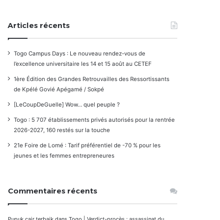
Articles récents
Togo Campus Days : Le nouveau rendez-vous de
l’excellence universitaire les 14 et 15 août au CETEF
1ère Édition des Grandes Retrouvailles des Ressortissants
de Kpélé Govié Apégamé / Sokpé
[LeCoupDeGuelle] Wow… quel peuple ?
Togo : 5 707 établissements privés autorisés pour la rentrée
2026-2027, 160 restés sur la touche
21e Foire de Lomé : Tarif préférentiel de -70 % pour les
jeunes et les femmes entrepreneures
Commentaires récents
Pupuk cair terbaik
dans
Togo | Verdict-procès : assassinat du