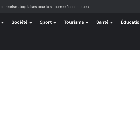
ourir »
Société
Sport
Tourisme
Santé
Éducati