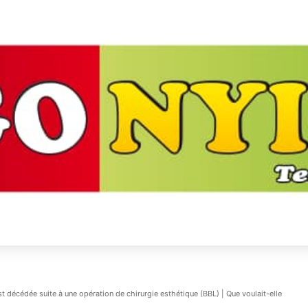
t décédée suite à une opération de chirurgie esthétique (BBL) | Que voulait-elle