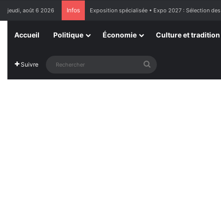
Infos
jeudi, août 6 2026
France : l’Assemblée nationale approuve « l’aide à m
Accueil
Politique
Économie
Culture et tradition
Rechercher
Suivre