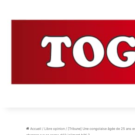
Accueil
/
Libre opinion
/
[Tribune] Une congolaise âgée de 25 ans es