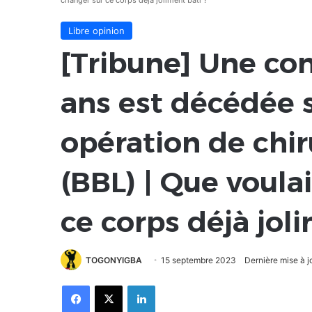
changer sur ce corps déjà joliment bâti ?
Libre opinion
[Tribune] Une co
ans est décédée s
opération de chir
(BBL) | Que voula
ce corps déjà joli
TOGONYIGBA
15 septembre 2023
Dernière mise à 
Facebook
X
Linkedin