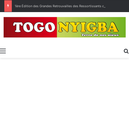
1ère Édition des Grandes Retrouvailles des Ressortissants de Kpélé Govié Apégamé / Sokpé
Menu