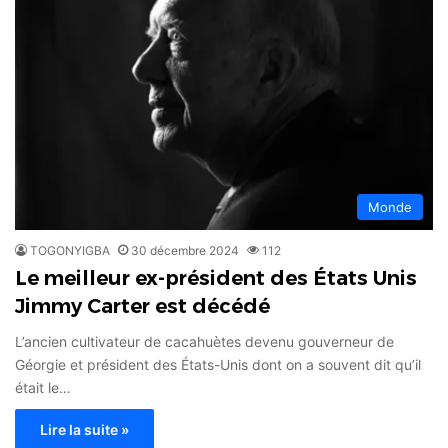
Monde
TOGONYIGBA
30 décembre 2024
112
Le meilleur ex-président des États Unis
Jimmy Carter est décédé
L’ancien cultivateur de cacahuètes devenu gouverneur de
Géorgie et président des États-Unis dont on a souvent dit qu’il
était le…
Lire la suite »