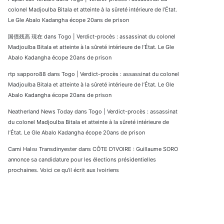
colonel Madjoulba Bitala et atteinte à la sûreté intérieure de l’État.
Le Gle Abalo Kadangha écope 20ans de prison
国債残高 現在
dans
Togo | Verdict-procès : assassinat du colonel
Madjoulba Bitala et atteinte à la sûreté intérieure de l’État. Le Gle
Abalo Kadangha écope 20ans de prison
rtp sapporo88
dans
Togo | Verdict-procès : assassinat du colonel
Madjoulba Bitala et atteinte à la sûreté intérieure de l’État. Le Gle
Abalo Kadangha écope 20ans de prison
Neatherland News Today
dans
Togo | Verdict-procès : assassinat
du colonel Madjoulba Bitala et atteinte à la sûreté intérieure de
l’État. Le Gle Abalo Kadangha écope 20ans de prison
Cami Halısı Transdinyester
dans
CÔTE D’IVOIRE : Guillaume SORO
annonce sa candidature pour les élections présidentielles
prochaines. Voici ce qu’il écrit aux Ivoiriens