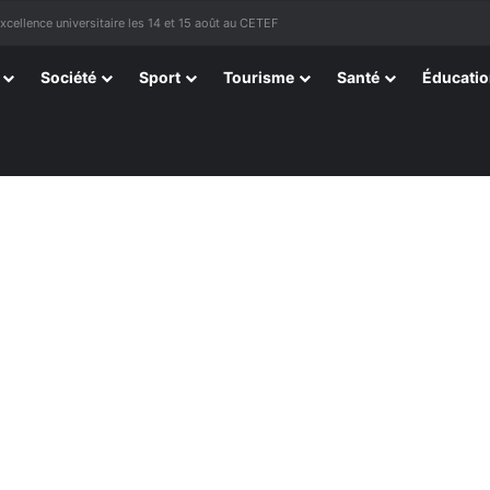
tissants de Kpélé Govié Apégamé / Sokpé
Société
Sport
Tourisme
Santé
Éducati