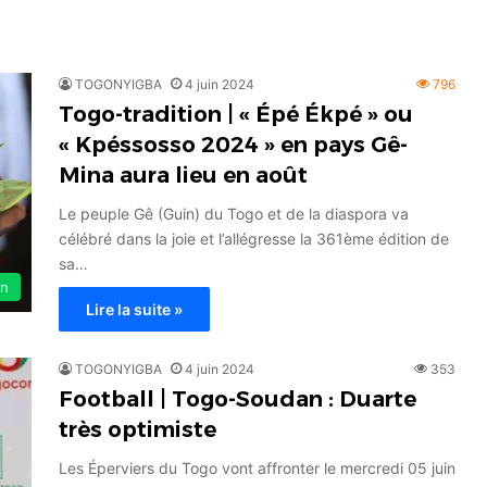
TOGONYIGBA
4 juin 2024
796
Togo-tradition | « Épé Ékpé » ou
« Kpéssosso 2024 » en pays Gê-
Mina aura lieu en août
Le peuple Gê (Guin) du Togo et de la diaspora va
célébré dans la joie et l’allégresse la 361ème édition de
sa…
on
Lire la suite »
TOGONYIGBA
4 juin 2024
353
Football | Togo-Soudan : Duarte
très optimiste
Les Éperviers du Togo vont affronter le mercredi 05 juin