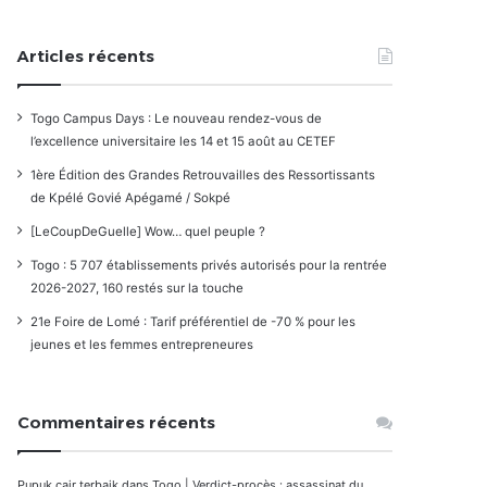
Articles récents
Togo Campus Days : Le nouveau rendez-vous de
l’excellence universitaire les 14 et 15 août au CETEF
1ère Édition des Grandes Retrouvailles des Ressortissants
de Kpélé Govié Apégamé / Sokpé
[LeCoupDeGuelle] Wow… quel peuple ?
Togo : 5 707 établissements privés autorisés pour la rentrée
2026-2027, 160 restés sur la touche
21e Foire de Lomé : Tarif préférentiel de -70 % pour les
jeunes et les femmes entrepreneures
Commentaires récents
Pupuk cair terbaik
dans
Togo | Verdict-procès : assassinat du