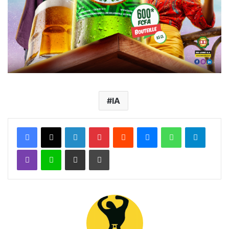
IA
Facebook
X
Linkedin
Pinterest
Reddit
Messenger
WhatsApp
Telegra
Viber
Ligne
Partager par email
Imprimer