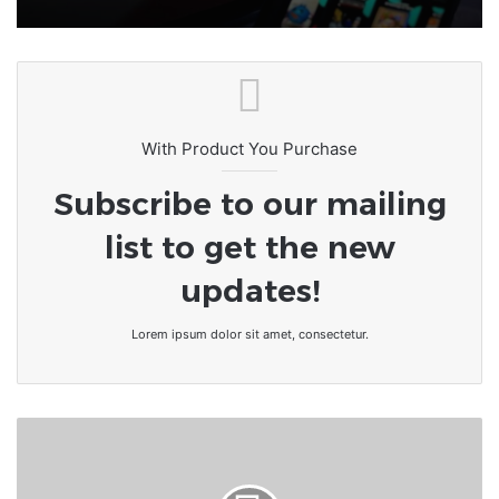
de fin et par quoi ils seront
remplacés
« go dark » : Tiktok s’éteint au État
Unis
With Product You Purchase
Subscribe to our mailing
list to get the new
updates!
Lorem ipsum dolor sit amet, consectetur.
Togo-
tradition
|
"Épé