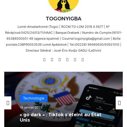
TOGONYIGBA
Lomé-Amadanhomé (Togo) | RCCM:TG-LOM 2018 A 5677 | N°
Récépissé:0425/24/03/11/HAAC | Banque:Orabank / Numéro de Compte:06101-
65386500501-49 (agence kpalimé) | Courriel:togonyigba@gmail.com | Boîte
postale:23BP90053539 Lomé Apédokoè | Tel:(00228) 99460630/93921010 |
Directeur Général : José-Éric Kodjo GAGLI (LeDivin)
Website
Facebook
X
Linkedin
Instagram
TikTok
Technologie
3 novembre 2024
Technologie
Adieu les téléphones portables :
19 janvier 2025
Mark Zuckerberg prévoit une date