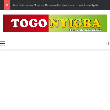
1ère Édition des Grandes Retrouvailles des Ressortissants de Kpélé Govié Apégamé / Sokpé
Menu