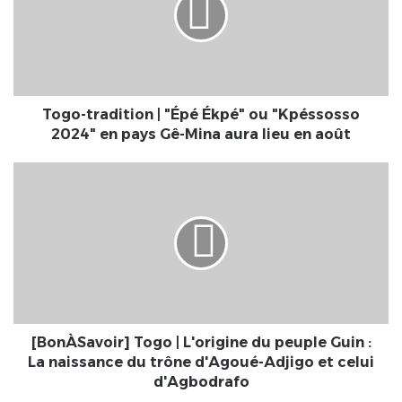
Ékpé"
ou
"Kpéssosso
2024"
en
pays
Togo-tradition | "Épé Ékpé" ou "Kpéssosso
Gê-
2024" en pays Gê-Mina aura lieu en août
Mina
aura
[BonÀSavoir]
lieu
Togo
en
|
août
L'origine
du
peuple
Guin
:
La
naissance
[BonÀSavoir] Togo | L'origine du peuple Guin :
du
La naissance du trône d'Agoué-Adjigo et celui
trône
d'Agbodrafo
d'Agoué-