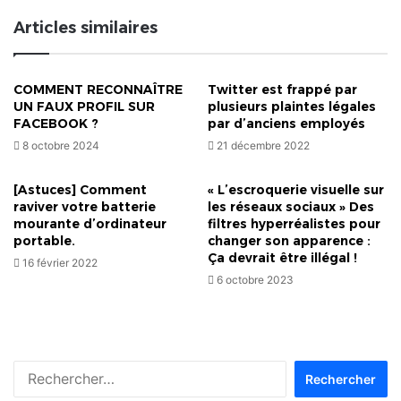
Adjigo
Articles similaires
et
celui
d'Agbodrafo
COMMENT RECONNAÎTRE
Twitter est frappé par
UN FAUX PROFIL SUR
plusieurs plaintes légales
FACEBOOK ?
par d’anciens employés
8 octobre 2024
21 décembre 2022
[Astuces] Comment
« L’escroquerie visuelle sur
raviver votre batterie
les réseaux sociaux » Des
mourante d’ordinateur
filtres hyperréalistes pour
portable.
changer son apparence :
Ça devrait être illégal !
16 février 2022
6 octobre 2023
Rechercher :