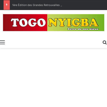
1ère Édition des Grandes Retrouvailles des Ressortissants de Kpélé Govié Apégamé / Sokpé
Menu