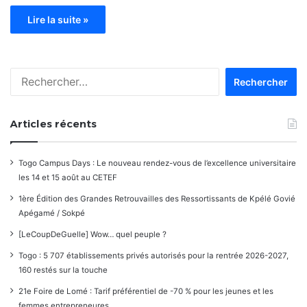
Lire la suite »
Rechercher :
Articles récents
Togo Campus Days : Le nouveau rendez-vous de l’excellence universitaire
les 14 et 15 août au CETEF
1ère Édition des Grandes Retrouvailles des Ressortissants de Kpélé Govié
Apégamé / Sokpé
[LeCoupDeGuelle] Wow… quel peuple ?
Togo : 5 707 établissements privés autorisés pour la rentrée 2026-2027,
160 restés sur la touche
21e Foire de Lomé : Tarif préférentiel de -70 % pour les jeunes et les
femmes entrepreneures