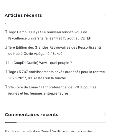
Articles récents
Togo Campus Days : Le nouveau rendez-vous de
l’excellence universitaire les 14 et 15 août au CETEF
1ère Édition des Grandes Retrouvailles des Ressortissants
de Kpélé Govié Apégamé / Sokpé
[LeCoupDeGuelle] Wow… quel peuple ?
Togo : 5 707 établissements privés autorisés pour la rentrée
2026-2027, 160 restés sur la touche
21e Foire de Lomé : Tarif préférentiel de -70 % pour les
jeunes et les femmes entrepreneures
Commentaires récents
Pupuk cair terbaik
dans
Togo | Verdict-procès : assassinat du