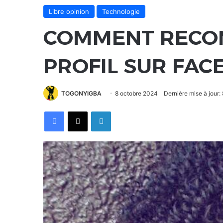
Libre opinion
Technologie
COMMENT RECON
PROFIL SUR FAC
TOGONYIGBA
8 octobre 2024
Dernière mise à jour:
Facebook
X
Linkedin