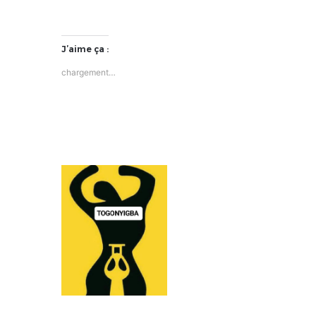
J’aime ça :
chargement…