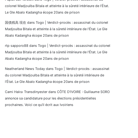
colonel Madjoulba Bitala et atteinte à la sûreté intérieure de l’État.
Le Gle Abalo Kadangha écope 20ans de prison
国債残高 現在
dans
Togo | Verdict-procès : assassinat du colonel
Madjoulba Bitala et atteinte à la sûreté intérieure de l’État. Le Gle
Abalo Kadangha écope 20ans de prison
rtp sapporo88
dans
Togo | Verdict-procès : assassinat du colonel
Madjoulba Bitala et atteinte à la sûreté intérieure de l’État. Le Gle
Abalo Kadangha écope 20ans de prison
Neatherland News Today
dans
Togo | Verdict-procès : assassinat
du colonel Madjoulba Bitala et atteinte à la sûreté intérieure de
l’État. Le Gle Abalo Kadangha écope 20ans de prison
Cami Halısı Transdinyester
dans
CÔTE D’IVOIRE : Guillaume SORO
annonce sa candidature pour les élections présidentielles
prochaines. Voici ce qu’il écrit aux Ivoiriens