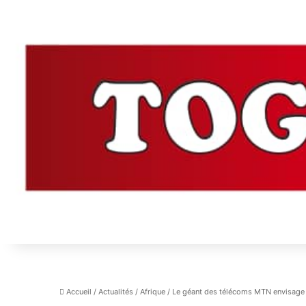
Accueil
/
Actualités
/
Afrique
/
Le géant des télécoms MTN envisage de