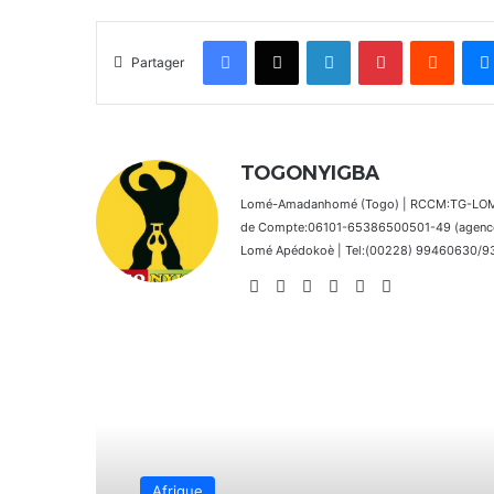
Facebook
X
Linkedin
Pinterest
Reddit
Partager
TOGONYIGBA
Lomé-Amadanhomé (Togo) | RCCM:TG-LOM 2
de Compte:06101-65386500501-49 (agence 
Lomé Apédokoè | Tel:(00228) 99460630/9392
Website
Facebook
X
Linkedin
Instagram
TikTok
Lire le suivant
Afrique