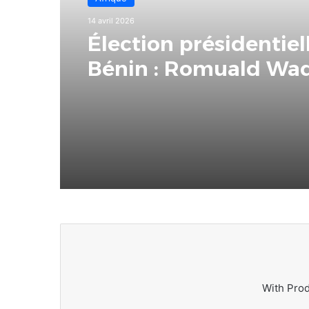
14 avril 2026
Élection présidentiel
Bénin : Romuald Wa
plébiscité dès le pre
tour
With Pro