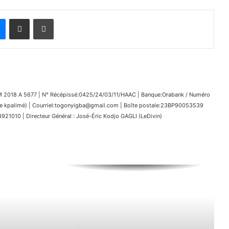
Messenger
Partager par email
Imprimer
018 A 5677 | N° Récépissé:0425/24/03/11/HAAC | Banque:Orabank / Numéro
kpalimé) | Courriel:togonyigba@gmail.com | Boîte postale:23BP90053539
1010 | Directeur Général : José-Éric Kodjo GAGLI (LeDivin)
Bénin – Ouidah / 13 Mai 2026 :
Patrice Talon quitte officiellement
ses fonctions