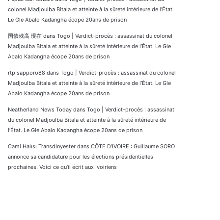
colonel Madjoulba Bitala et atteinte à la sûreté intérieure de l’État.
Le Gle Abalo Kadangha écope 20ans de prison
国債残高 現在
dans
Togo | Verdict-procès : assassinat du colonel
Madjoulba Bitala et atteinte à la sûreté intérieure de l’État. Le Gle
Abalo Kadangha écope 20ans de prison
rtp sapporo88
dans
Togo | Verdict-procès : assassinat du colonel
Madjoulba Bitala et atteinte à la sûreté intérieure de l’État. Le Gle
Abalo Kadangha écope 20ans de prison
Neatherland News Today
dans
Togo | Verdict-procès : assassinat
du colonel Madjoulba Bitala et atteinte à la sûreté intérieure de
l’État. Le Gle Abalo Kadangha écope 20ans de prison
Cami Halısı Transdinyester
dans
CÔTE D’IVOIRE : Guillaume SORO
annonce sa candidature pour les élections présidentielles
prochaines. Voici ce qu’il écrit aux Ivoiriens