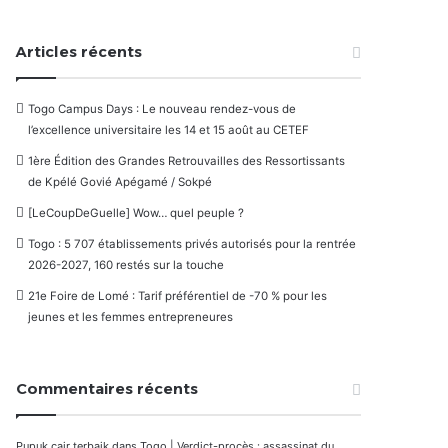
Articles récents
Togo Campus Days : Le nouveau rendez-vous de
l’excellence universitaire les 14 et 15 août au CETEF
1ère Édition des Grandes Retrouvailles des Ressortissants
de Kpélé Govié Apégamé / Sokpé
[LeCoupDeGuelle] Wow… quel peuple ?
Togo : 5 707 établissements privés autorisés pour la rentrée
2026-2027, 160 restés sur la touche
21e Foire de Lomé : Tarif préférentiel de -70 % pour les
jeunes et les femmes entrepreneures
Commentaires récents
Pupuk cair terbaik
dans
Togo | Verdict-procès : assassinat du