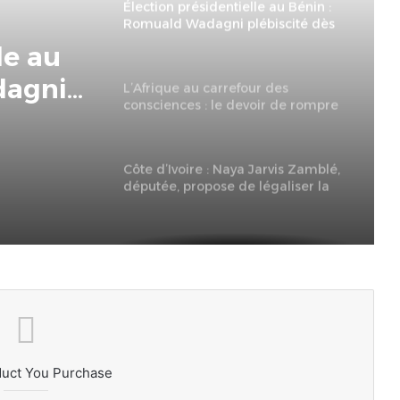
Élection présidentielle au Bénin :
Romuald Wadagni plébiscité dès
le premier tour
le au
dagni
L’Afrique au carrefour des
consciences : le devoir de rompre
mier
avec la culture du naufrage
Côte d’Ivoire : Naya Jarvis Zamblé,
députée, propose de légaliser la
polygamie dans le pays
duct You Purchase