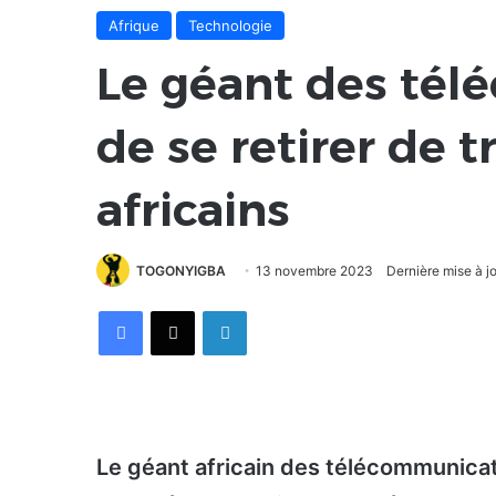
Afrique
Technologie
Le géant des té
de se retirer de 
africains
TOGONYIGBA
13 novembre 2023
Dernière mise à 
Facebook
X
Linkedin
Le géant africain des télécommunicat