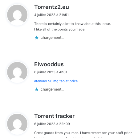
d
Torrentz2.eu
i
4 juillet 2023 à 21h51
t
There is certainly a lot to know about this issue.
:
I like all of the points you made.
chargement…
d
Elwooddus
i
6 juillet 2023 à 4h01
t
atenolol 50 mg tablet price
:
chargement…
d
Torrent tracker
i
6 juillet 2023 à 22h09
t
Great goods from you, man. I have remember your stuff prior
: