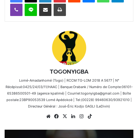
Viber
Ligne
Partager par email
Imprimer
TOGONYIGBA
Lomé-Amadanhomé (Togo) | RCCM:TG-LOM 2018 A 5677 | N°
Récépissé:0425/24/03/11/HAAC | Banque:Orabank / Numéro de Compte:06101-
65386500501-49 (agence kpalimé) | Courriel:togonyigba@gmail.com | Boîte
postale:23BP90053539 Lomé Apédokoè | Tel:(00228) 99460630/93921010 |
Directeur Général : José-Éric Kodjo GAGLI (LeDivin)
Website
Facebook
X
Linkedin
Instagram
TikTok