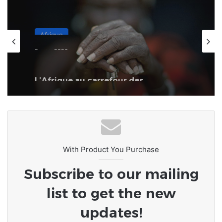
Afrique
8 mars 2026
L’Afrique au carrefour des
consciences : le devoir de rompre
avec la culture du naufrage
With Product You Purchase
Subscribe to our mailing
list to get the new
updates!