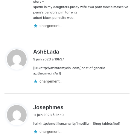
story –
sperm in my daughters.pussy wife swa porn movie masxsive
penis’s bangbrs pirn torrents
aduot black porn site web.
chargement…
d
AshELada
i
9 juin 2023 à 19h37
t
[url=http://azithromycini.com/]cost of generic
:
azithromycin[/url]
chargement…
d
Josephmes
i
11 juin 2023 à 2h50
t
[url=http://motilium.charity/]motilium 10mg tablets[/url]
:
chargement…