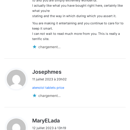
to and you are simply extremely wonderful.
I actually like what you have bought right here, certainly like
what you’re
stating and the way in which during which you assert it.
You are making it entertaining and you continue to care for to
keep it smart.
I can not wait to read much more from you. This is really a
terrific site.
chargement…
d
Josephmes
i
11 juillet 2023 à 20h02
t
atenolol tablets price
:
chargement…
d
MaryELada
i
12 juillet 2023 à 13h19
t