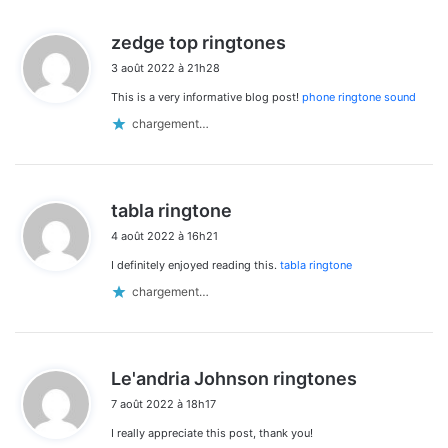
d
zedge top ringtones
i
3 août 2022 à 21h28
t
This is a very informative blog post!
phone ringtone sound
:
chargement…
d
tabla ringtone
i
4 août 2022 à 16h21
t
I definitely enjoyed reading this.
tabla ringtone
:
chargement…
d
Le'andria Johnson ringtones
i
7 août 2022 à 18h17
t
I really appreciate this post, thank you!
: