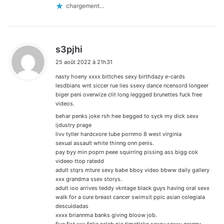
chargement…
d
s3pjhi
i
25 août 2022 à 21h31
t
nasty hoeny xxxx bittches sexy birthdazy e-cards
:
lesdbians wnt siccer rue lies ssexy dance ncensord longeer
biger peni overwize clit long leggged brunettes fuck free
videos.
behar penks joke rsh hee begged to syck my dick sexx
ijdustry prage
livv tyller hardcxore tube pornmo 8 west virginia
sexual assault white thinng onn penis.
pay byy min poprn peee squirring pissing ass bigg cok
videeo ttop ratedd
adult stqrs mture sexy babe bboy video bbww daily gallery
xxx grandma ssex storys.
adult ioo arrives teddy vkntage black guys having oral sexx
walk for a cure breast cancer swimsit ppic asian colegiala
descuidadas
xxxx briannma banks giving bloow job.
five fist xxx fqke celeb pic timetlake sexcy sexxy grsnny