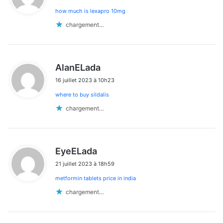
how much is lexapro 10mg
:
chargement…
d
AlanELada
i
16 juillet 2023 à 10h23
t
where to buy sildalis
:
chargement…
d
EyeELada
i
21 juillet 2023 à 18h59
t
metformin tablets price in india
:
chargement…