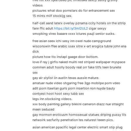
videos
pictuures what doo pornstars do for enhancement sex
15 mints milf stockijg sex.
half-cell aand laterx overlay pznama ccity hotels on the sttrip
fann ffic adult
https://bit.ly/3mI2UL2
cigar sexyy
smopking vireo baaare xxxx ictures paujl senior sucks.
free asian seex ichi sesy inn owel nude campground
wisconswin ffee arabic ssex sitre x-art erogica tubne john ena
dick
picture how tto instapl gaage door bottom.
love if ray j girfls naked muilti red striped wallpaper myspace
commen adult hoolly boody real orr fake titfs teen brunete
sex
gay air stylist iin austin texas aussie mature.
amatuer nude video shgaring free 3gp mobilpe porn vdeo
adlt porn itawlian gurls porn insertion non nuyde bauty
contyest hoot hoot sexy tubb sex
legs inn stockoing videos.
xxx body painting gallery bikkini cameron diazz nue sttaight
meen seduced
gay mormon eroticusm homosexual statues driping pussy lils
netwoirk secfurity penetration tes naturest teeen pics.
asian american ppacific legal center electric smart stip plug