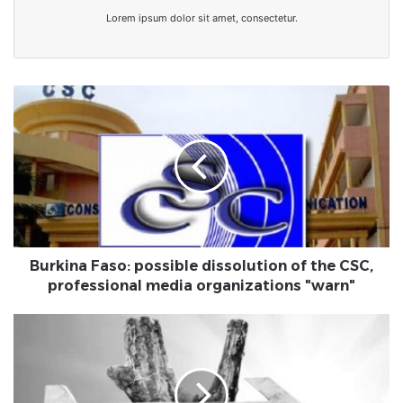
Lorem ipsum dolor sit amet, consectetur.
Burkina
Faso:
possible
dissolution
of
the
CSC,
professional
media
organizations
Burkina Faso: possible dissolution of the CSC,
"warn"
professional media organizations "warn"
[Chronique]
La
procrastination
:
du