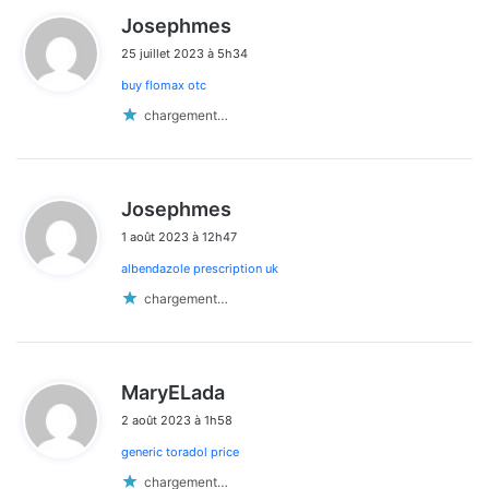
d
Josephmes
i
25 juillet 2023 à 5h34
t
buy flomax otc
:
chargement…
d
Josephmes
i
1 août 2023 à 12h47
t
albendazole prescription uk
:
chargement…
d
MaryELada
i
2 août 2023 à 1h58
t
generic toradol price
:
chargement…