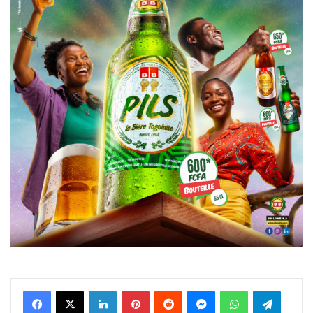
Facebook
X
Linkedin
Pinterest
Reddit
Messenger
WhatsApp
Telegra