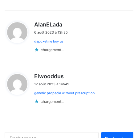
d
AlanELada
i
6 août 2023 à 13h35
t
dapoxetine buy us
:
chargement…
d
Elwooddus
i
12 août 2023 à 14h49
t
generic propecia without prescription
:
chargement…
Rechercher :