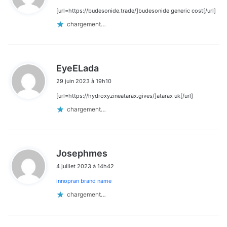
[url=https://budesonide.trade/]budesonide generic cost[/url]
:
chargement…
d
EyeELada
i
29 juin 2023 à 19h10
t
[url=https://hydroxyzineatarax.gives/]atarax uk[/url]
:
chargement…
d
Josephmes
i
4 juillet 2023 à 14h42
t
innopran brand name
:
chargement…