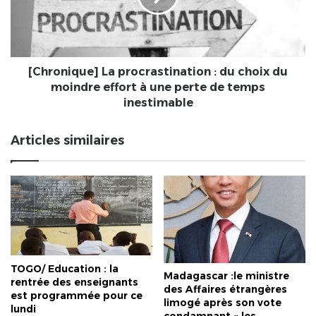
choix
du
moindre
effort
à
[Chronique] La procrastination : du choix du
une
moindre effort à une perte de temps
perte
inestimable
de
temps
Articles similaires
inestimable
TOGO/ Education : la
Madagascar :le ministre
rentrée des enseignants
des Affaires étrangères
est programmée pour ce
limogé après son vote
lundi