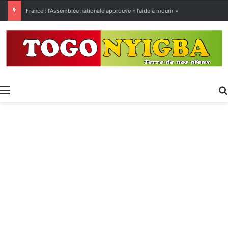
[LeCoupD’œil] Le chassé-croisé entre vacanciers de juillet et d’août a commencé.
Menu