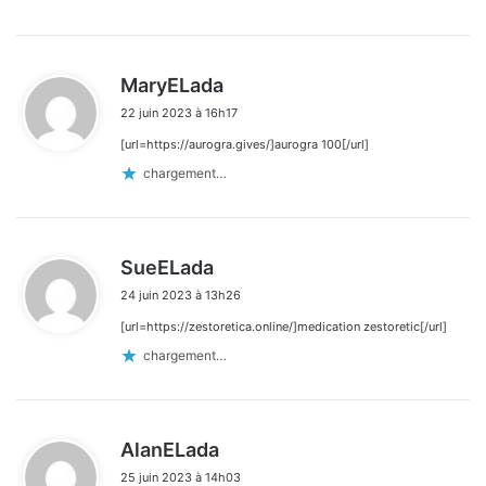
d
MaryELada
i
22 juin 2023 à 16h17
t
[url=https://aurogra.gives/]aurogra 100[/url]
:
chargement…
d
SueELada
i
24 juin 2023 à 13h26
t
[url=https://zestoretica.online/]medication zestoretic[/url]
:
chargement…
d
AlanELada
i
25 juin 2023 à 14h03
t