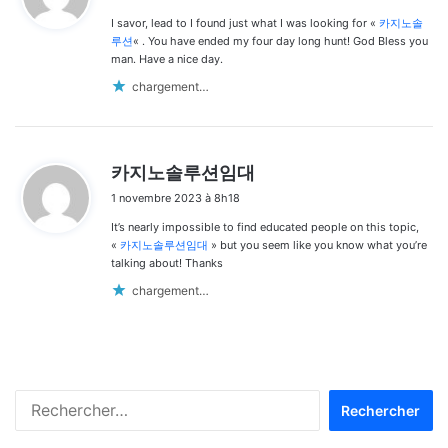
I savor, lead to I found just what I was looking for «
카지노솔
:
루션
« . You have ended my four day long hunt! God Bless you
man. Have a nice day.
chargement…
d
카지노솔루션임대
i
1 novembre 2023 à 8h18
t
It’s nearly impossible to find educated people on this topic,
:
«
카지노솔루션임대
» but you seem like you know what you’re
talking about! Thanks
chargement…
Rechercher :