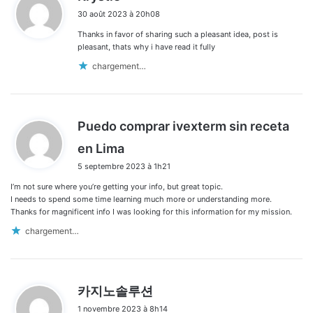
i
30 août 2023 à 20h08
t
Thanks in favor of sharing such a pleasant idea, post is
:
pleasant, thats why i have read it fully
chargement…
Puedo comprar ivexterm sin receta
d
en Lima
i
5 septembre 2023 à 1h21
t
I’m not sure where you’re getting your info, but great topic.
:
I needs to spend some time learning much more or understanding more.
Thanks for magnificent info I was looking for this information for my mission.
chargement…
d
카지노솔루션
i
1 novembre 2023 à 8h14
t