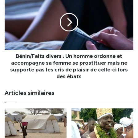
divers
:
Un
homme
ordonne
et
accompagne
sa
femme
Bénin/Faits divers : Un homme ordonne et
se
accompagne sa femme se prostituer mais ne
prostituer
supporte pas les cris de plaisir de celle-ci lors
mais
des ébats
ne
supporte
Articles similaires
pas
les
cris
de
plaisir
de
celle-