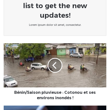
list to get the new
updates!
Lorem ipsum dolor sit amet, consectetur.
Bénin/Saison
pluvieuse
:
Cotonou
et
ses
environs
inondés
!
Bénin/Saison pluvieuse : Cotonou et ses
environs inondés !
Bénin/Faits