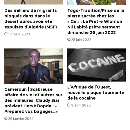
ci
lors
Des milliers de migrants
Togo-Tradition/Prise de la
des
bloqués dans dans le
pierre sacrée chez les
ébats
désert après avoir été
« Gê » : Le Prêtre Wlomon
expulsés d’Algérie (MSF)
Nii Labité prête serment
dimanche 26 juin 2022
17 mars 2023
25 juin 2022
L’Afrique de l’Ouest,
Cameroun | Scabreuse
nouvelle plaque tournante
affaire de viol et autres sur
de la cocaïne
des mineures. Claudy Siar
3 avril 2023
prévient Hervé Bopda : «
Préparez vos bagages…»
26 janvier 2024