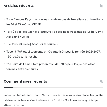
Articles récents
Togo Campus Days : Le nouveau rendez-vous de l’excellence universitaire
les 14 et 15 août au CETEF
1ère Édition des Grandes Retrouvailles des Ressortissants de Kpélé Govié
Apégamé / Sokpé
[LeCoupDeGuelle] Wow… quel peuple ?
Togo : 5 707 établissements privés autorisés pour la rentrée 2026-2027,
160 restés sur la touche
21e Foire de Lomé : Tarif préférentiel de -70 % pour les jeunes et les
femmes entrepreneures
Commentaires récents
Pupuk cair terbaik
dans
Togo | Verdict-procès : assassinat du colonel Madjoulba
Bitala et atteinte à la sûreté intérieure de l’État. Le Gle Abalo Kadangha écope
20ans de prison