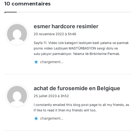
10 commentaires
d
esmer hardcore resimler
i
20 novembre 2022 à 5h46
t
Sayfa 11. Video izle kategori lezbiyen kedi yalama ve parmak
:
porno video Lezbiyen MASTÜRBASYON sevgi dolu ve
sulu yalıyor parmaklıyor. Yalama Ve Birbirlerine Parmak.
chargement…
d
achat de furosemide en Belgique
i
25 juillet 2023 à 3h52
t
I constantly emailed this blog post page to all my friends, as
:
if like to read it then my friends will too.
chargement…