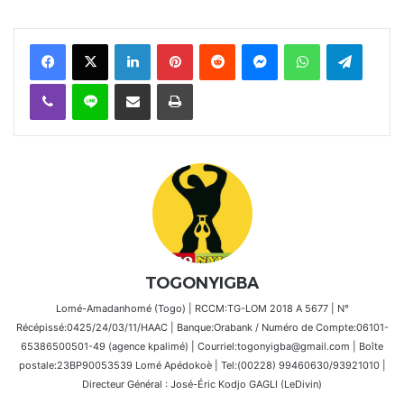
Facebook
X
Linkedin
Pinterest
Reddit
Messenger
WhatsApp
Telegra
Viber
Ligne
Partager par email
Imprimer
TOGONYIGBA
Lomé-Amadanhomé (Togo) | RCCM:TG-LOM 2018 A 5677 | N°
Récépissé:0425/24/03/11/HAAC | Banque:Orabank / Numéro de Compte:06101-
65386500501-49 (agence kpalimé) | Courriel:togonyigba@gmail.com | Boîte
postale:23BP90053539 Lomé Apédokoè | Tel:(00228) 99460630/93921010 |
Directeur Général : José-Éric Kodjo GAGLI (LeDivin)