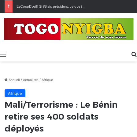
[LeCoupD’œil] Si j’étais président, ce que je ferai des « Évalas »
Menu
Accueil
/
Actualités
/
Afrique
Afrique
Mali/Terrorisme : Le Bénin
retire ses 400 soldats
déployés