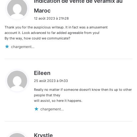
indication de vente de veramix au
d
Maroc
i
12 août 2023 à 21h28
t
Thank you for the auspicious writeup. It in fact was a amusement
:
account it. Look advanced to far added agreeable from you!
By the way, how could we communicate?
chargement…
d
Eileen
i
25 août 2023 à 0h33
t
Really no matter if someone doesn’t know then its up to other
:
people that they
will assist, so here it happens.
chargement…
d
Krystle