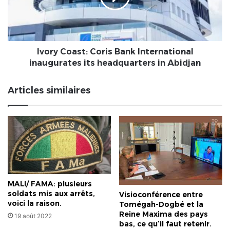
inaugurates
its
headquarters
in
Abidjan
Ivory Coast: Coris Bank International
inaugurates its headquarters in Abidjan
Articles similaires
MALI/ FAMA: plusieurs
soldats mis aux arrêts,
Visioconférence entre
voici la raison.
Tomégah-Dogbé et la
Reine Maxima des pays
19 août 2022
bas, ce qu’il faut retenir.