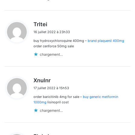
d
Trltei
i
16 juillet 2022 à 23h33
t
buy hydroxychloroquine 400mg –
brand plaquenil 400mg
:
order cenforce 50mg sale
chargement…
d
Xnulnr
i
17 juillet 2022 à 15h53
t
order baricitinib 4mg for sale –
buy generic metformin
:
1000mg
lisinopril cost
chargement…
d