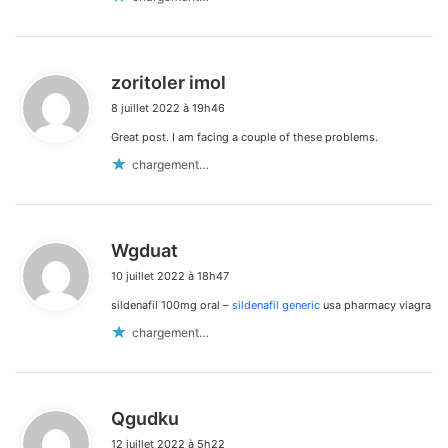
d
zoritoler imol
i
8 juillet 2022 à 19h46
t
Great post. I am facing a couple of these problems.
:
chargement…
d
Wgduat
i
10 juillet 2022 à 18h47
t
sildenafil 100mg oral –
sildenafil generic
usa pharmacy viagra
:
chargement…
d
Qgudku
i
12 juillet 2022 à 5h22