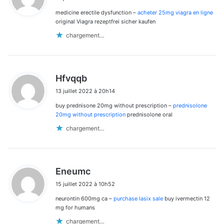
t
medicine erectile dysfunction –
acheter 25mg viagra en ligne
:
original Viagra rezeptfrei sicher kaufen
chargement…
d
Hfvqqb
i
13 juillet 2022 à 20h14
t
buy prednisone 20mg without prescription –
prednisolone
:
20mg without prescription
prednisolone oral
chargement…
d
Eneumc
i
15 juillet 2022 à 10h52
t
neurontin 600mg ca –
purchase lasix sale
buy ivermectin 12
:
mg for humans
chargement…