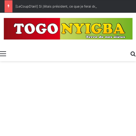
[LeCoupD’œil] Si j’étais président, ce que je ferai des « Évalas »
Menu