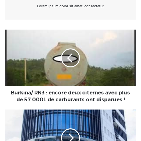
Lorem ipsum dolor sit amet, consectetur.
Burkina/
RN3
:
encore
deux
citernes
avec
plus
de
57
Burkina/ RN3 : encore deux citernes avec plus
000L
de 57 000L de carburants ont disparues !
de
carburants
Ivory
ont
Coast:
disparues
Coris
!
Bank
International