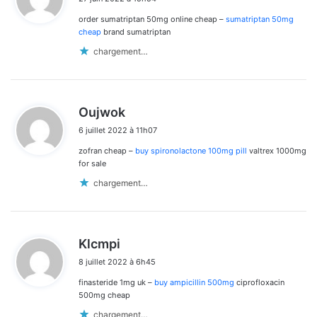
t
order sumatriptan 50mg online cheap –
sumatriptan 50mg
:
cheap
brand sumatriptan
chargement…
d
Oujwok
i
6 juillet 2022 à 11h07
t
zofran cheap –
buy spironolactone 100mg pill
valtrex 1000mg
:
for sale
chargement…
d
Klcmpi
i
8 juillet 2022 à 6h45
t
finasteride 1mg uk –
buy ampicillin 500mg
ciprofloxacin
:
500mg cheap
chargement…