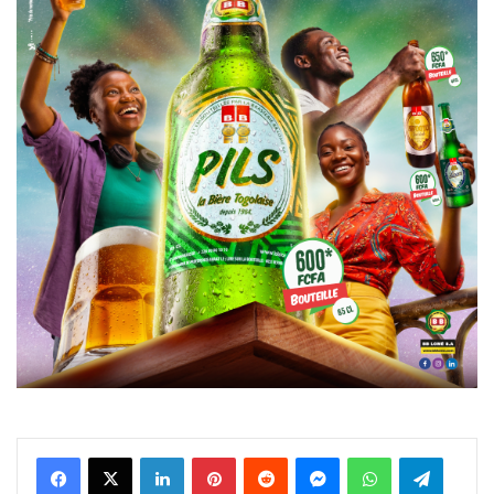
Facebook
X
Linkedin
Pinterest
Reddit
Messenger
WhatsApp
Telegra