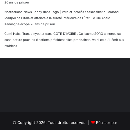
20ans de prison
Neatherland News Today
dans
Togo | Verdict-procès : assassinat du colonel
Madjoulba Bitala et atteinte à la sûreté intérieure de l’État. Le Gle Abalo
Kadangha écope 20ans de prison
Cami Halısı Transdinyester
dans
CÔTE D’IVOIRE : Guillaume SORO annonce sa
candidature pour les élections présidentielles prochaines. Voici ce qu’il écrit aux
Ivoiriens
© Copyright 2026, Tous droits réservés |
Réaliser par