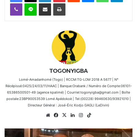
Viber
Ligne
Partager par email
Imprimer
TOGONYIGBA
Lomé-Amadanhomé (Togo) | RCCM:TG-LOM 2018 A 5677 | N°
Récépissé:0425/24/03/11/HAAC | Banque:Orabank / Numéro de Compte:06101-
65386500501-49 (agence kpalimé) | Courriel:togonyigba@gmail.com | Boîte
postale:23BP90053539 Lomé Apédokoè | Tel:(00228) 99460630/93921010 |
Directeur Général : José-Éric Kodjo GAGLI (LeDivin)
Website
Facebook
X
Linkedin
Instagram
TikTok