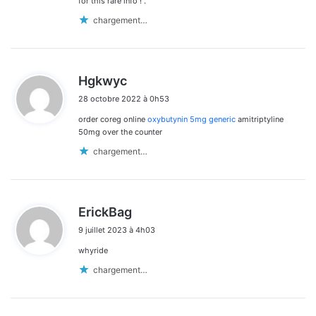
for this rare info ! .
chargement…
d
Hgkwyc
i
28 octobre 2022 à 0h53
t
order coreg online
oxybutynin 5mg generic
amitriptyline
:
50mg over the counter
chargement…
d
ErickBag
i
9 juillet 2023 à 4h03
t
whyride
:
chargement…