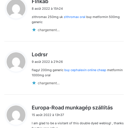
Flnkab
i
8 août 2022 à 15h24
t
zithromax 250mg uk
zithromax oral
buy metformin 500mg
:
generic
chargement…
d
Lodrsr
i
9 août 2022 à 21h26
t
flagyl 200mg generic
buy cephalexin online cheap
metformin
:
1000mg oral
chargement…
d
Europa-Road munkagép szállítás
i
15 août 2022 à 13h37
t
I am glad to be a visitant of this double dyed weblog! , thanks
: