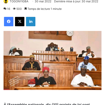
TOGONYIGBA
30 mai 2022
Dernière mise à jour: 30 mai 2022
16
500
Temps de lecture 1 minute
Facebook
X
Linkedin
À l’Assemblée nationale, dix (10) projets de loi sont