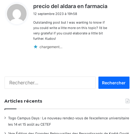
d
precio del aldara en farmacia
i
12 septembre 2023 à 19h58
t
Outstanding post but I was wanting to know if
:
you could write a litte more on this topic? I’d be
very grateful if you could elaborate a little bit
further. Kudos!
chargement…
Rechercher :
Articles récents
Togo Campus Days : Le nouveau rendez-vous de l’excellence universitaire
les 14 et 15 août au CETEF
1ère Édition des Grandes Retrouvailles des Ressortissants de Kpélé Govié