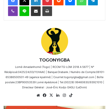
Viber
Ligne
Partager par email
Imprimer
TOGONYIGBA
Lomé-Amadanhomé (Togo) | RCCM:TG-LOM 2018 A 5677 | N°
Récépissé:0425/24/03/11/HAAC | Banque:Orabank / Numéro de Compte:06101-
65386500501-49 (agence kpalimé) | Courriel:togonyigba@gmail.com | Boîte
postale:23BP90053539 Lomé Apédokoè | Tel:(00228) 99460630/93921010 |
Directeur Général : José-Éric Kodjo GAGLI (LeDivin)
Website
Facebook
X
Linkedin
Instagram
TikTok