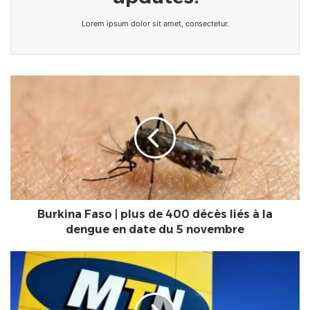
Lorem ipsum dolor sit amet, consectetur.
Burkina
Faso
|
plus
de
400
décès
liés
à
la
Burkina Faso | plus de 400 décès liés à la
dengue
dengue en date du 5 novembre
en
date
Le
du
géant
5
des
novembre
télécoms