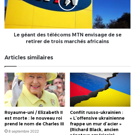
MTN
envisage
de
se
retirer
de
Le géant des télécoms MTN envisage de se
trois
retirer de trois marchés africains
marchés
africains
Articles similaires
Royaume-uni / Elizabeth II
Conflit russo-ukrainien :
est morte : le nouveau roi
« L’offensive ukrainienne
prend le nom de Charles III
frappe un mur d’acier »
(Richard Black, ancien
8 septembre 2022