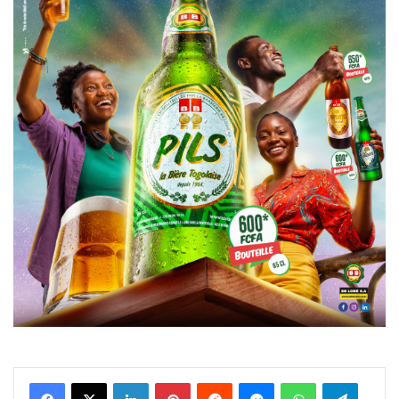
Facebook
X
Linkedin
Pinterest
Reddit
Messenger
WhatsApp
Telegra