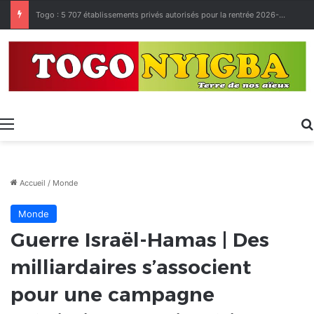
Made in Togo 2026 : un bilan positif qui prépare le terrain pour la Foire Internationale de Lomé
Menu
Accueil
/
Monde
Monde
Guerre Israël-Hamas | Des
milliardaires s’associent
pour une campagne