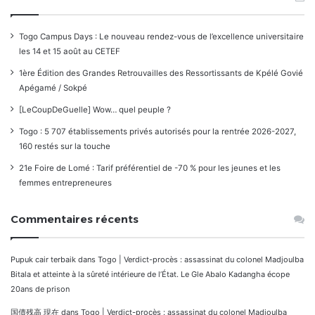
Togo Campus Days : Le nouveau rendez-vous de l’excellence universitaire
les 14 et 15 août au CETEF
1ère Édition des Grandes Retrouvailles des Ressortissants de Kpélé Govié
Apégamé / Sokpé
[LeCoupDeGuelle] Wow… quel peuple ?
Togo : 5 707 établissements privés autorisés pour la rentrée 2026-2027,
160 restés sur la touche
21e Foire de Lomé : Tarif préférentiel de -70 % pour les jeunes et les
femmes entrepreneures
Commentaires récents
Pupuk cair terbaik
dans
Togo | Verdict-procès : assassinat du colonel Madjoulba
Bitala et atteinte à la sûreté intérieure de l’État. Le Gle Abalo Kadangha écope
20ans de prison
国債残高 現在
dans
Togo | Verdict-procès : assassinat du colonel Madjoulba