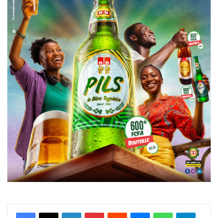
Facebook
X
Linkedin
Pinterest
Reddit
Messenger
WhatsApp
Telegra