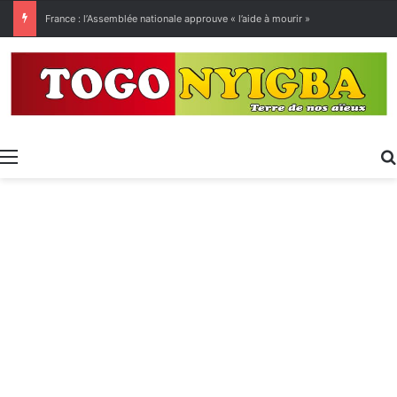
France : l’Assemblée nationale approuve « l’aide à mourir »
Menu