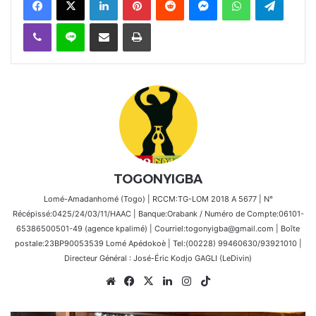
Viber
Ligne
Partager par email
Imprimer
TOGONYIGBA
Lomé-Amadanhomé (Togo) | RCCM:TG-LOM 2018 A 5677 | N°
Récépissé:0425/24/03/11/HAAC | Banque:Orabank / Numéro de Compte:06101-
65386500501-49 (agence kpalimé) | Courriel:togonyigba@gmail.com | Boîte
postale:23BP90053539 Lomé Apédokoè | Tel:(00228) 99460630/93921010 |
Directeur Général : José-Éric Kodjo GAGLI (LeDivin)
Website
Facebook
X
Linkedin
Instagram
TikTok