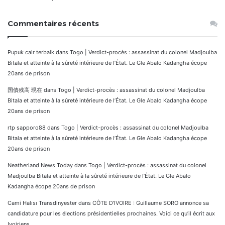
Commentaires récents
Pupuk cair terbaik
dans
Togo | Verdict-procès : assassinat du colonel Madjoulba
Bitala et atteinte à la sûreté intérieure de l’État. Le Gle Abalo Kadangha écope
20ans de prison
国債残高 現在
dans
Togo | Verdict-procès : assassinat du colonel Madjoulba
Bitala et atteinte à la sûreté intérieure de l’État. Le Gle Abalo Kadangha écope
20ans de prison
rtp sapporo88
dans
Togo | Verdict-procès : assassinat du colonel Madjoulba
Bitala et atteinte à la sûreté intérieure de l’État. Le Gle Abalo Kadangha écope
20ans de prison
Neatherland News Today
dans
Togo | Verdict-procès : assassinat du colonel
Madjoulba Bitala et atteinte à la sûreté intérieure de l’État. Le Gle Abalo
Kadangha écope 20ans de prison
Cami Halısı Transdinyester
dans
CÔTE D’IVOIRE : Guillaume SORO annonce sa
candidature pour les élections présidentielles prochaines. Voici ce qu’il écrit aux
Ivoiriens