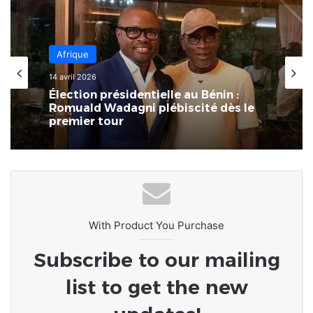
Afrique
8 mars 2026
Afrique
L’Afrique au carrefour des
14 avril 2026
consciences : le devoir de rompre
avec la culture du naufrage
Élection présidentielle au Bénin :
Romuald Wadagni plébiscité dès le
premier tour
With Product You Purchase
Subscribe to our mailing
list to get the new