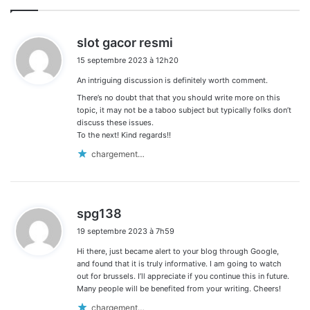
d
slot gacor resmi
i
15 septembre 2023 à 12h20
t
An intriguing discussion is definitely worth comment.
:
There’s no doubt that that you should write more on this
topic, it may not be a taboo subject but typically folks don’t
discuss these issues.
To the next! Kind regards!!
chargement…
d
spg138
i
19 septembre 2023 à 7h59
t
Hi there, just became alert to your blog through Google,
:
and found that it is truly informative. I am going to watch
out for brussels. I’ll appreciate if you continue this in future.
Many people will be benefited from your writing. Cheers!
chargement…