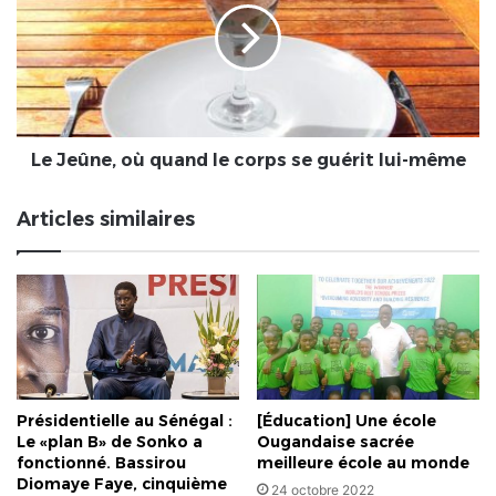
Ékpé
quand
2023
le
corps
se
guérit
lui-
même
Le Jeûne, où quand le corps se guérit lui-même
Articles similaires
Présidentielle au Sénégal :
[Éducation] Une école
Le «plan B» de Sonko a
Ougandaise sacrée
fonctionné. Bassirou
meilleure école au monde
Diomaye Faye, cinquième
24 octobre 2022