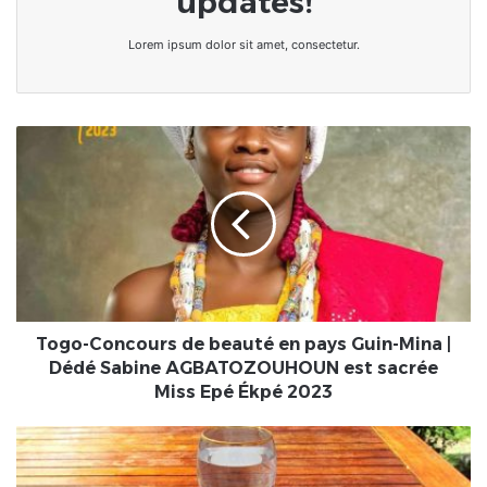
updates!
Lorem ipsum dolor sit amet, consectetur.
Togo-
Concours
de
beauté
en
pays
Guin-
Mina
|
Dédé
Togo-Concours de beauté en pays Guin-Mina |
Sabine
Dédé Sabine AGBATOZOUHOUN est sacrée
AGBATOZOUHOUN
Miss Epé Ékpé 2023
est
sacrée
Le
Miss
Jeûne,
Epé
où