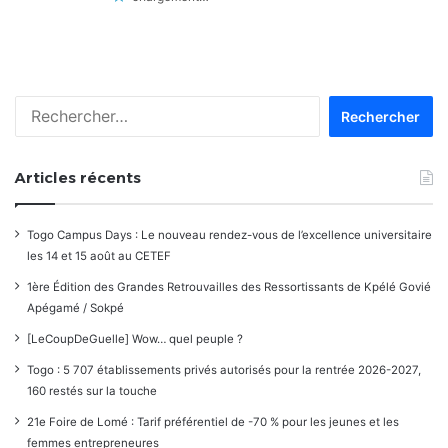
Rechercher :
Articles récents
Togo Campus Days : Le nouveau rendez-vous de l’excellence universitaire
les 14 et 15 août au CETEF
1ère Édition des Grandes Retrouvailles des Ressortissants de Kpélé Govié
Apégamé / Sokpé
[LeCoupDeGuelle] Wow… quel peuple ?
Togo : 5 707 établissements privés autorisés pour la rentrée 2026-2027,
160 restés sur la touche
21e Foire de Lomé : Tarif préférentiel de -70 % pour les jeunes et les
femmes entrepreneures