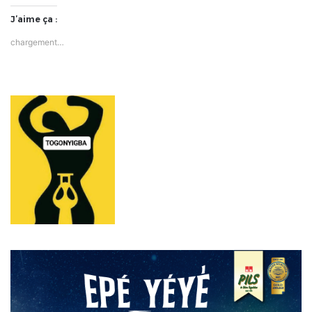
J’aime ça :
chargement…