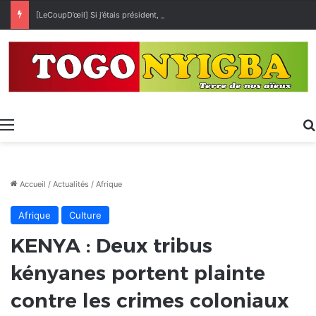
[LeCoupD’œil] Si j’étais président, ce que je ferai des « Évalas »
Menu
Accueil
/
Actualités
/
Afrique
Afrique
Culture
KENYA : Deux tribus
kényanes portent plainte
contre les crimes coloniaux