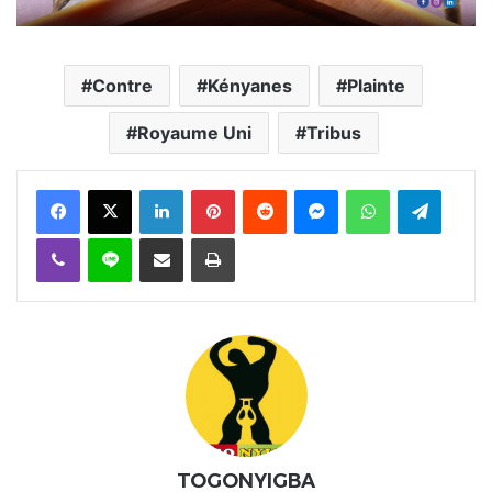
Contre
Kényanes
Plainte
Royaume Uni
Tribus
Facebook
X
Linkedin
Pinterest
Reddit
Messenger
WhatsApp
Telegra
Viber
Ligne
Partager par email
Imprimer
TOGONYIGBA