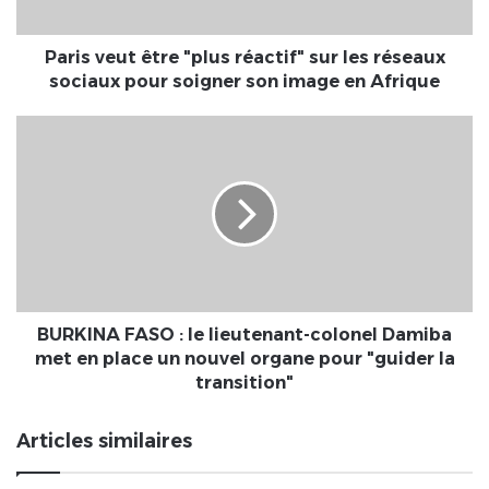
réseaux
sociaux
pour
Paris veut être "plus réactif" sur les réseaux
soigner
sociaux pour soigner son image en Afrique
son
image
BURKINA
en
FASO
Afrique
:
le
lieutenant-
colonel
Damiba
met
en
place
BURKINA FASO : le lieutenant-colonel Damiba
un
met en place un nouvel organe pour "guider la
nouvel
transition"
organe
pour
Articles similaires
"guider
la