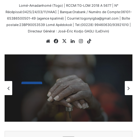
Lomé-Amadanhomé (Togo) | RCCM:TG-LOM 2018 A 5677 | N°
Récépissé:0425/24/03/11/HAAC | Banque:Orabank / Numéro de Compte:06101-
65386500501-49 (agence kpalimé) | Courriel:togonyigba@gmail.com | Boîte
postale:23BP90053539 Lomé Apédokoè | Tel:(00228) 99460630/93921010 |
Directeur Général : José-Éric Kodjo GAGLI (LeDivin)
Website
Facebook
X
Linkedin
Instagram
TikTok
Afrique
8 mars 2026
L’Afrique au carrefour des
consciences : le devoir de rompre
avec la culture du naufrage