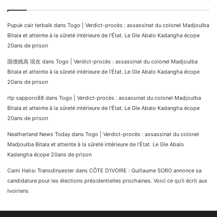
Pupuk cair terbaik
dans
Togo | Verdict-procès : assassinat du colonel Madjoulba
Bitala et atteinte à la sûreté intérieure de l’État. Le Gle Abalo Kadangha écope
20ans de prison
国債残高 現在
dans
Togo | Verdict-procès : assassinat du colonel Madjoulba
Bitala et atteinte à la sûreté intérieure de l’État. Le Gle Abalo Kadangha écope
20ans de prison
rtp sapporo88
dans
Togo | Verdict-procès : assassinat du colonel Madjoulba
Bitala et atteinte à la sûreté intérieure de l’État. Le Gle Abalo Kadangha écope
20ans de prison
Neatherland News Today
dans
Togo | Verdict-procès : assassinat du colonel
Madjoulba Bitala et atteinte à la sûreté intérieure de l’État. Le Gle Abalo
Kadangha écope 20ans de prison
Cami Halısı Transdinyester
dans
CÔTE D’IVOIRE : Guillaume SORO annonce sa
candidature pour les élections présidentielles prochaines. Voici ce qu’il écrit aux
Ivoiriens