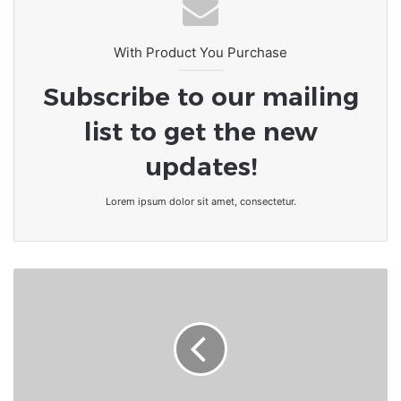
With Product You Purchase
Subscribe to our mailing
list to get the new
updates!
Lorem ipsum dolor sit amet, consectetur.
Paris
veut
être
"plus
réactif"
sur
les