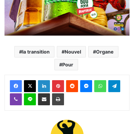
la transition
Nouvel
Organe
Pour
Facebook
X
Linkedin
Pinterest
Reddit
Messenger
WhatsApp
Telegra
Viber
Ligne
Partager par email
Imprimer