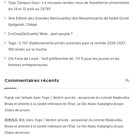
Togo Campus Days : Le nouveau rendez-vous de l’excellence universitaire
les 14 et 15 août au CETEF
1ère Édition des Grandes Retrouvailles des Ressortissants de Kpélé Govié
Apégamé / Sokpé
[LeCoupDeGuelle] Wow… quel peuple ?
Togo : 5 707 établissements privés autorisés pour la rentrée 2026-2027,
160 restés sur la touche
21e Foire de Lomé : Tarif préférentiel de -70 % pour les jeunes et les
femmes entrepreneures
Commentaires récents
Pupuk cair terbaik
dans
Togo | Verdict-procès : assassinat du colonel Madjoulba
Bitala et atteinte à la sûreté intérieure de l’État. Le Gle Abalo Kadangha écope
20ans de prison
国債残高 現在
dans
Togo | Verdict-procès : assassinat du colonel Madjoulba
Bitala et atteinte à la sûreté intérieure de l’État. Le Gle Abalo Kadangha écope
20ans de prison