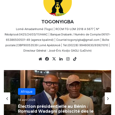
TOGONYIGBA
Lomé-Amadanhomé (Togo) | RCCM:TG-LOM 2018 A 5677 | N°
Récépissé:0425/24/03/11/HAAC | Banque:Orabank / Numéro de Compte:06101-
65386500501-49 (agence kpalimé) | Courriel:togonyigba@gmail.com | Boîte
postale:23BP90053539 Lomé Apédokoè | Tel:(00228) 99460630/93921010 |
Directeur Général : José-Éric Kodjo GAGLI (LeDivin)
Website
Facebook
X
Linkedin
Instagram
TikTok
Afrique
14 avril 2026
Élection présidentielle au Bénin :
Romuald Wadagni plébiscité dès le