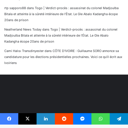
rtp sapporo88
dans
Togo | Verdict-procès : assassinat du colonel Madjoulba
Bitala et atteinte à la sûreté intérieure de l’État. Le Gle Abalo Kadangha écope
20ans de prison
Neatherland News Today
dans
Togo | Verdict-procès : assassinat du colonel
Madjoulba Bitala et atteinte à la sûreté intérieure de l’État. Le Gle Abalo
Kadangha écope 20ans de prison
Cami Halısı Transdinyester
dans
CÔTE D’IVOIRE : Guillaume SORO annonce sa
candidature pour les élections présidentielles prochaines. Voici ce qu’il écrit aux
Ivoiriens
Facebook
X
Linkedin
Reddit
Messenger
WhatsApp
Telegram