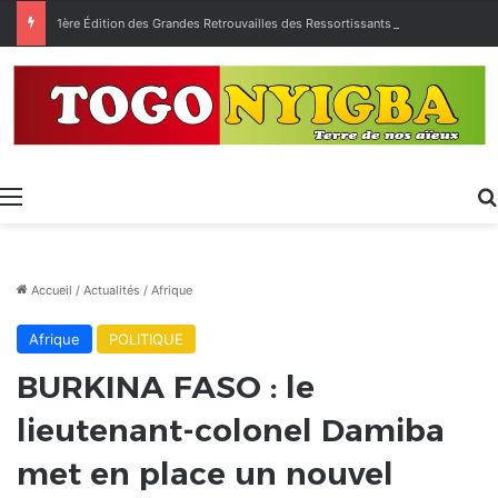
1ère Édition des Grandes Retrouvailles des Ressortissants de Kpélé Govié Apégamé / Sokpé
Menu
Accueil
/
Actualités
/
Afrique
Afrique
POLITIQUE
BURKINA FASO : le
lieutenant-colonel Damiba
met en place un nouvel