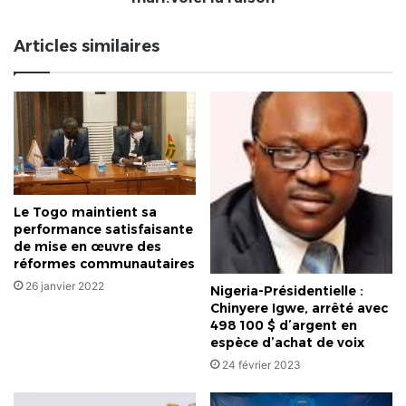
divorcé
d'avec
Articles similaires
son
mari.Voici
la
raison
Le Togo maintient sa
performance satisfaisante
de mise en œuvre des
réformes communautaires
26 janvier 2022
Nigeria-Présidentielle :
Chinyere Igwe, arrêté avec
498 100 $ d’argent en
espèce d’achat de voix
24 février 2023