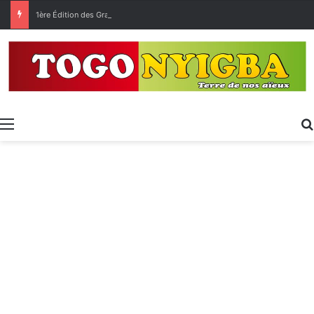
1ère Édition des Grandes Retrouvailles des Ressortissants de Kpélé Govié Apégamé / Sokpé
Menu