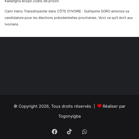
Kadangha écope 20ans de prison
Cami Halısı Transdinyester
dans
CÔTE D’IVOIRE : Guillaume SORO annonce sa
candidature pour les élections présidentielles prochaines. Voici ce qu’il écrit aux
Ivoiriens
© Copyright 2026, Tous droits réservés |
Réaliser par
Togonyigba
Facebook
TikTok
WhatsApp