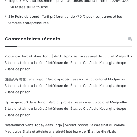
Togo : 5 707 établissements privés autorisés pour la rentrée 2026-2027,
160 restés sur la touche
21e Foire de Lomé : Tarif préférentiel de -70 % pour les jeunes et les
femmes entrepreneures
Commentaires récents
Pupuk cair terbaik
dans
Togo | Verdict-procès : assassinat du colonel Madjoulba
Bitala et atteinte à la sûreté intérieure de l’État. Le Gle Abalo Kadangha écope
20ans de prison
国債残高 現在
dans
Togo | Verdict-procès : assassinat du colonel Madjoulba
Bitala et atteinte à la sûreté intérieure de l’État. Le Gle Abalo Kadangha écope
20ans de prison
rtp sapporo88
dans
Togo | Verdict-procès : assassinat du colonel Madjoulba
Bitala et atteinte à la sûreté intérieure de l’État. Le Gle Abalo Kadangha écope
20ans de prison
Neatherland News Today
dans
Togo | Verdict-procès : assassinat du colonel
Madjoulba Bitala et atteinte à la sûreté intérieure de l’État. Le Gle Abalo