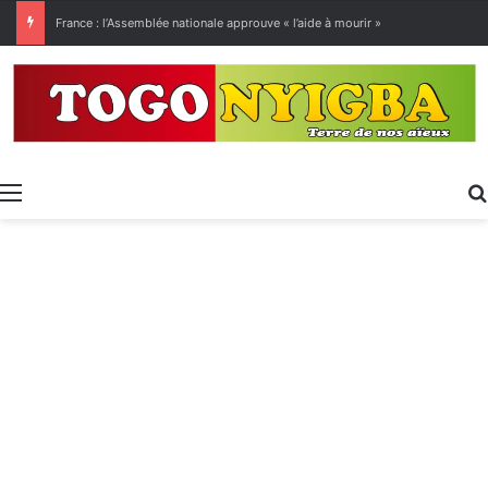
[LeCoupD’œil] Le chassé-croisé entre vacanciers de juillet et d’août a commencé.
Menu