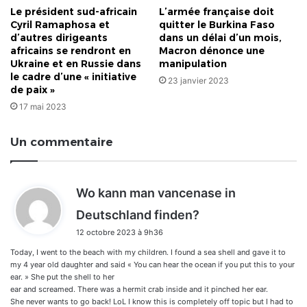
Le président sud-africain
L’armée française doit
Cyril Ramaphosa et
quitter le Burkina Faso
d’autres dirigeants
dans un délai d’un mois,
africains se rendront en
Macron dénonce une
Ukraine et en Russie dans
manipulation
le cadre d’une « initiative
23 janvier 2023
de paix »
17 mai 2023
Un commentaire
Wo kann man vancenase in
d
Deutschland finden?
i
12 octobre 2023 à 9h36
t
Today, I went to the beach with my children. I found a sea shell and gave it to
:
my 4 year old daughter and said « You can hear the ocean if you put this to your
ear. » She put the shell to her
ear and screamed. There was a hermit crab inside and it pinched her ear.
She never wants to go back! LoL I know this is completely off topic but I had to