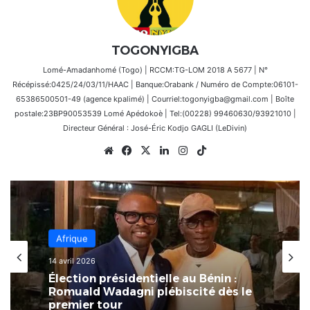
TOGONYIGBA
Lomé-Amadanhomé (Togo) | RCCM:TG-LOM 2018 A 5677 | N°
Récépissé:0425/24/03/11/HAAC | Banque:Orabank / Numéro de Compte:06101-
65386500501-49 (agence kpalimé) | Courriel:togonyigba@gmail.com | Boîte
postale:23BP90053539 Lomé Apédokoè | Tel:(00228) 99460630/93921010 |
Directeur Général : José-Éric Kodjo GAGLI (LeDivin)
Website
Facebook
X
Linkedin
Instagram
TikTok
Afrique
8 mars 2026
Afrique
L’Afrique au carrefour des
14 avril 2026
consciences : le devoir de rompre
avec la culture du naufrage