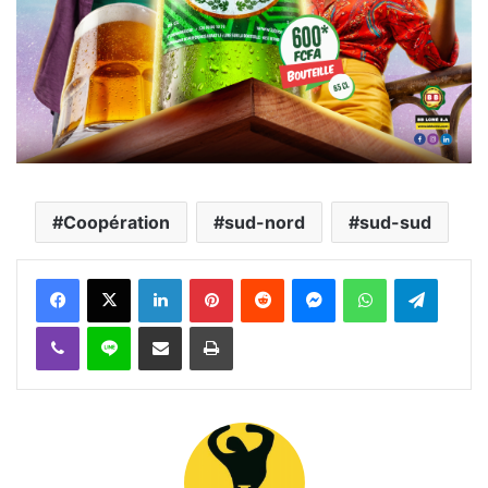
Coopération
sud-nord
sud-sud
Facebook
X
Linkedin
Pinterest
Reddit
Messenger
WhatsApp
Telegra
Viber
Ligne
Partager par email
Imprimer