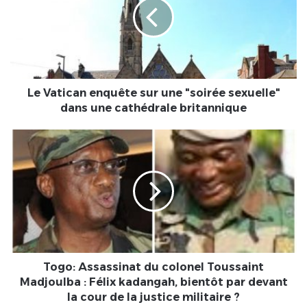
sur
une
"soirée
sexuelle"
dans
une
cathédrale
Le Vatican enquête sur une "soirée sexuelle"
britannique
dans une cathédrale britannique
Togo:
Assassinat
du
colonel
Toussaint
Madjoulba
:
Félix
kadangah,
bientôt
Togo: Assassinat du colonel Toussaint
par
Madjoulba : Félix kadangah, bientôt par devant
devant
la cour de la justice militaire ?