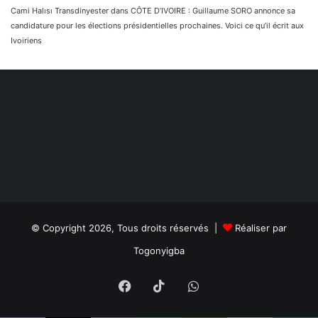
Cami Halısı Transdinyester
dans
CÔTE D’IVOIRE : Guillaume SORO annonce sa
candidature pour les élections présidentielles prochaines. Voici ce qu’il écrit aux
Ivoiriens
© Copyright 2026, Tous droits réservés |
Réaliser par
Togonyigba
Facebook
TikTok
WhatsApp