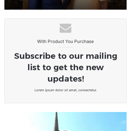
Élection présidentielle au Bénin :
Romuald Wadagni plébiscité dès le
premier tour
With Product You Purchase
Subscribe to our mailing
list to get the new
updates!
Lorem ipsum dolor sit amet, consectetur.
Le
Vatican
enquête