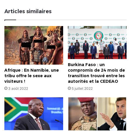
la
cour
Articles similaires
de
la
justice
militaire
?
Burkina Faso : un
Afrique : En Namibie, une
compromis de 24 mois de
tribu offre le sexe aux
transition trouvé entre les
visiteurs !
autorités et la CEDEAO
3 août 2022
5 juillet 2022