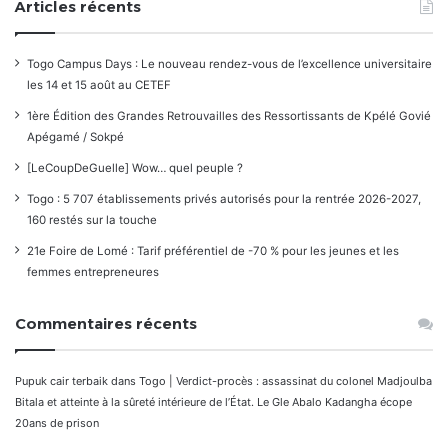
Articles récents
Togo Campus Days : Le nouveau rendez-vous de l’excellence universitaire
les 14 et 15 août au CETEF
1ère Édition des Grandes Retrouvailles des Ressortissants de Kpélé Govié
Apégamé / Sokpé
[LeCoupDeGuelle] Wow… quel peuple ?
Togo : 5 707 établissements privés autorisés pour la rentrée 2026-2027,
160 restés sur la touche
21e Foire de Lomé : Tarif préférentiel de -70 % pour les jeunes et les
femmes entrepreneures
Commentaires récents
Pupuk cair terbaik
dans
Togo | Verdict-procès : assassinat du colonel Madjoulba
Bitala et atteinte à la sûreté intérieure de l’État. Le Gle Abalo Kadangha écope
20ans de prison