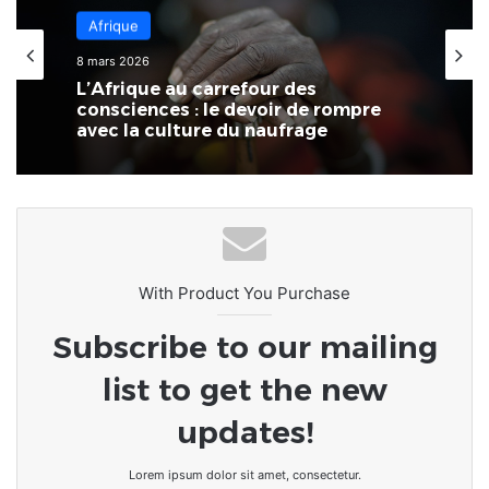
Économie
3 mars 2026
Afrique
Au Togo, il existe un écart
8 mars 2026
significatif entre les performances
économiques reconnues et la réalité
quotidienne des foyers
L’Afrique au carrefour des
consciences : le devoir de rompre
avec la culture du naufrage
With Product You Purchase
Subscribe to our mailing
list to get the new
updates!
Lorem ipsum dolor sit amet, consectetur.