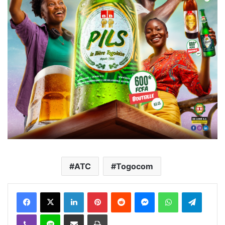
ATC
Togocom
Facebook
X
Linkedin
Pinterest
Reddit
Messenger
WhatsApp
Telegra
Viber
Ligne
Partager par email
Imprimer