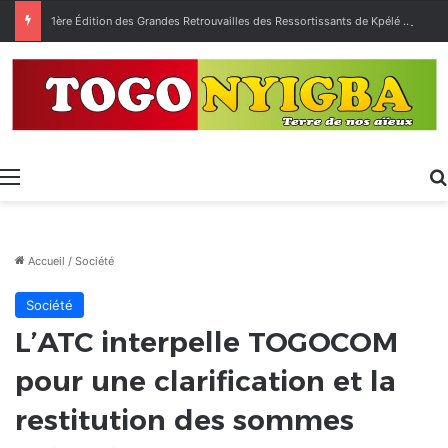
1ère Édition des Grandes Retrouvailles des Ressortissants de Kpélé Govié Apégamé / Sokpé
Menu
Accueil
/
Société
Société
L’ATC interpelle TOGOCOM
pour une clarification et la
restitution des sommes