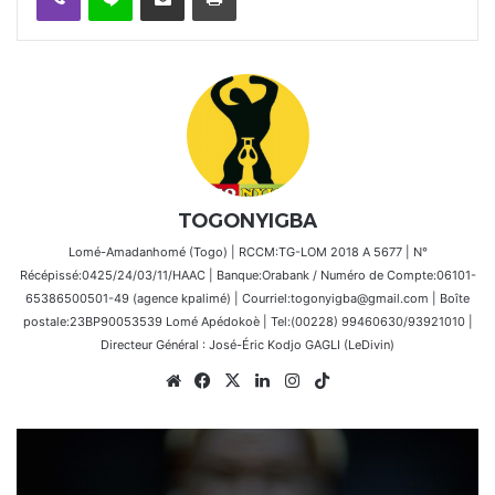
TOGONYIGBA
Lomé-Amadanhomé (Togo) | RCCM:TG-LOM 2018 A 5677 | N°
Récépissé:0425/24/03/11/HAAC | Banque:Orabank / Numéro de Compte:06101-
65386500501-49 (agence kpalimé) | Courriel:togonyigba@gmail.com | Boîte
postale:23BP90053539 Lomé Apédokoè | Tel:(00228) 99460630/93921010 |
Directeur Général : José-Éric Kodjo GAGLI (LeDivin)
Website
Facebook
X
Linkedin
Instagram
TikTok