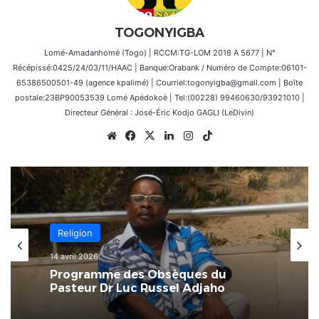
TOGONYIGBA
Lomé-Amadanhomé (Togo) | RCCM:TG-LOM 2018 A 5677 | N°
Récépissé:0425/24/03/11/HAAC | Banque:Orabank / Numéro de Compte:06101-
65386500501-49 (agence kpalimé) | Courriel:togonyigba@gmail.com | Boîte
postale:23BP90053539 Lomé Apédokoè | Tel:(00228) 99460630/93921010 |
Directeur Général : José-Éric Kodjo GAGLI (LeDivin)
Website
Facebook
X
Linkedin
Instagram
TikTok
Religion
14 avril 2026
Programme des Obsèques du
Pasteur Dr Luc Russel Adjaho