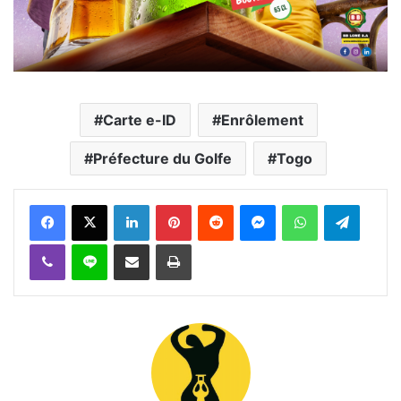
Carte e-ID
Enrôlement
Préfecture du Golfe
Togo
Facebook
X
Linkedin
Pinterest
Reddit
Messenger
WhatsApp
Telegra
Viber
Ligne
Partager par email
Imprimer