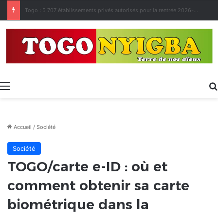
Made in Togo 2026 : un bilan positif qui prépare le terrain pour la Foire Internationale de Lomé
Menu
Accueil
/
Société
Société
TOGO/carte e-ID : où et
comment obtenir sa carte
biométrique dans la