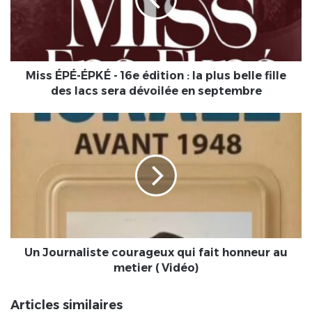
16e
édition
:
la
plus
belle
Miss ÉPÉ-ÉPKÉ - 16e édition : la plus belle fille
fille
des lacs sera dévoilée en septembre
des
lacs
Un
sera
Journaliste
dévoilée
courageux
en
qui
septembre
fait
honneur
au
metier
(
Vidéo)
Un Journaliste courageux qui fait honneur au
metier ( Vidéo)
Articles similaires