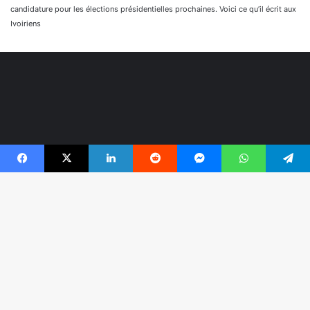
candidature pour les élections présidentielles prochaines. Voici ce qu’il écrit aux
Ivoiriens
Facebook
X
Linkedin
Reddit
Messenger
WhatsApp
Telegram
© Copyright 2026, Tous droits réservés |
Réaliser par
B
Togonyigba
r
Facebook
TikTok
WhatsApp
e
h