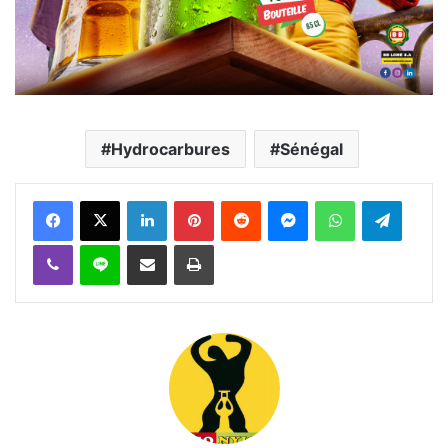
Hydrocarbures
Sénégal
Facebook
X
Linkedin
Pinterest
Reddit
Messenger
WhatsApp
Telegra
Viber
Ligne
Partager par email
Imprimer