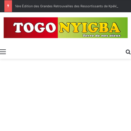
1ère Édition des Grandes Retrouvailles des Ressortissants de Kpélé Govié Apégamé / Sokpé
Menu