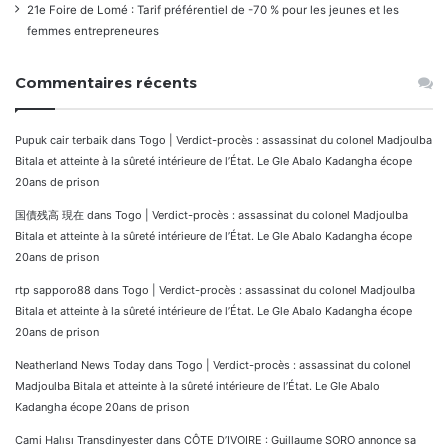
21e Foire de Lomé : Tarif préférentiel de -70 % pour les jeunes et les
femmes entrepreneures
Commentaires récents
Pupuk cair terbaik
dans
Togo | Verdict-procès : assassinat du colonel Madjoulba
Bitala et atteinte à la sûreté intérieure de l’État. Le Gle Abalo Kadangha écope
20ans de prison
国債残高 現在
dans
Togo | Verdict-procès : assassinat du colonel Madjoulba
Bitala et atteinte à la sûreté intérieure de l’État. Le Gle Abalo Kadangha écope
20ans de prison
rtp sapporo88
dans
Togo | Verdict-procès : assassinat du colonel Madjoulba
Bitala et atteinte à la sûreté intérieure de l’État. Le Gle Abalo Kadangha écope
20ans de prison
Neatherland News Today
dans
Togo | Verdict-procès : assassinat du colonel
Madjoulba Bitala et atteinte à la sûreté intérieure de l’État. Le Gle Abalo
Kadangha écope 20ans de prison
Cami Halısı Transdinyester
dans
CÔTE D’IVOIRE : Guillaume SORO annonce sa