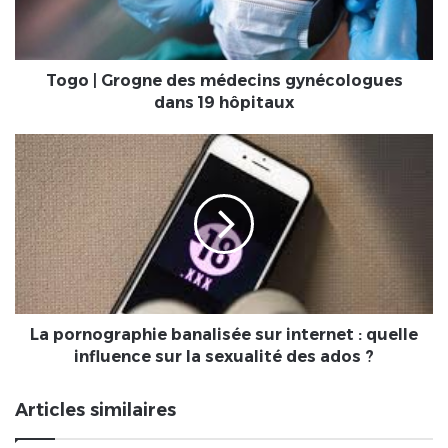
19
hôpitaux
Togo | Grogne des médecins gynécologues
dans 19 hôpitaux
La
pornographie
banalisée
sur
internet
:
quelle
influence
sur
la
La pornographie banalisée sur internet : quelle
sexualité
influence sur la sexualité des ados ?
des
ados
Articles similaires
?