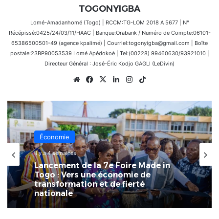
TOGONYIGBA
Lomé-Amadanhomé (Togo) | RCCM:TG-LOM 2018 A 5677 | N°
Récépissé:0425/24/03/11/HAAC | Banque:Orabank / Numéro de Compte:06101-
65386500501-49 (agence kpalimé) | Courriel:togonyigba@gmail.com | Boîte
postale:23BP90053539 Lomé Apédokoè | Tel:(00228) 99460630/93921010 |
Directeur Général : José-Éric Kodjo GAGLI (LeDivin)
Website
Facebook
X
Linkedin
Instagram
TikTok
Économie
Économie
il y a 4 semaines
4 juillet 2026
Lancement de la 7e Foire Made in
La 7ème Foire Made in Togo au
Togo : Vers une économie de
CETEF Togo 2000 bat déjà son plein