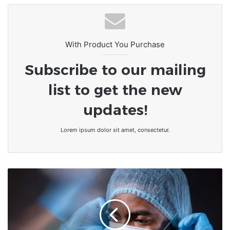
transformation et de fierté
nationale
With Product You Purchase
Subscribe to our mailing
list to get the new
updates!
Lorem ipsum dolor sit amet, consectetur.
Togo |
Grogne
des
médecins
gynécologues
dans