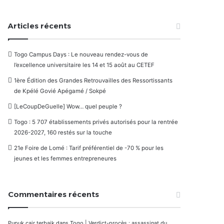
Articles récents
Togo Campus Days : Le nouveau rendez-vous de
l’excellence universitaire les 14 et 15 août au CETEF
1ère Édition des Grandes Retrouvailles des Ressortissants
de Kpélé Govié Apégamé / Sokpé
[LeCoupDeGuelle] Wow… quel peuple ?
Togo : 5 707 établissements privés autorisés pour la rentrée
2026-2027, 160 restés sur la touche
21e Foire de Lomé : Tarif préférentiel de -70 % pour les
jeunes et les femmes entrepreneures
Commentaires récents
Pupuk cair terbaik
dans
Togo | Verdict-procès : assassinat du