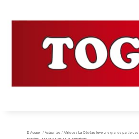
Accueil
/
Actualités
/
Afrique
/
La Cédéao lève une grande partie des s