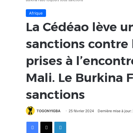
Burkina Faso toujours sous sanctions
Afrique
La Cédéao lève u
sanctions contre l
prises à l’encont
Mali. Le Burkina 
sanctions
TOGONYIGBA
25 février 2024
Dernière mise à jour:
Facebook
X
Linkedin