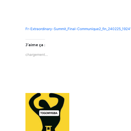
Fr-Extraordinary-Summit_Final-Communique2_fin_240225_1924
J’aime ça :
chargement…