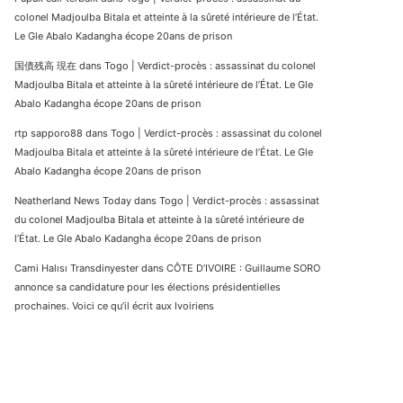
colonel Madjoulba Bitala et atteinte à la sûreté intérieure de l’État.
Le Gle Abalo Kadangha écope 20ans de prison
国債残高 現在
dans
Togo | Verdict-procès : assassinat du colonel
Madjoulba Bitala et atteinte à la sûreté intérieure de l’État. Le Gle
Abalo Kadangha écope 20ans de prison
rtp sapporo88
dans
Togo | Verdict-procès : assassinat du colonel
Madjoulba Bitala et atteinte à la sûreté intérieure de l’État. Le Gle
Abalo Kadangha écope 20ans de prison
Neatherland News Today
dans
Togo | Verdict-procès : assassinat
du colonel Madjoulba Bitala et atteinte à la sûreté intérieure de
l’État. Le Gle Abalo Kadangha écope 20ans de prison
Cami Halısı Transdinyester
dans
CÔTE D’IVOIRE : Guillaume SORO
annonce sa candidature pour les élections présidentielles
prochaines. Voici ce qu’il écrit aux Ivoiriens