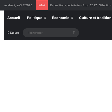
Infos
vendredi, août 7 2026
France : l’Assemblée nationale approuve « l’aide
Accueil
Politique
Économie
Culture et tradition
Rechercher
Suivre