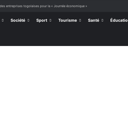
 à mourir »
Société
Sport
Tourisme
Santé
Éducati