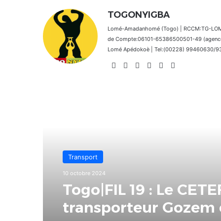
TOGONYIGBA
Lomé-Amadanhomé (Togo) | RCCM:TG-LOM 2
de Compte:06101-65386500501-49 (agence 
Lomé Apédokoè | Tel:(00228) 99460630/9392
Website
Facebook
X
Linkedin
Instagram
TikTok
Lire le suivant
Transport
10 octobre 2024
Togo|FIL 19 : Le CETEF
transporteur Gozem