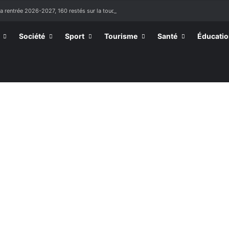
la rentrée 2026-2027, 160 restés sur la touche
Société
Sport
Tourisme
Santé
Éducati