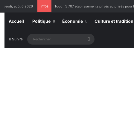
Infos
jeudi, août 6 2026
Togo : 5 707 établissements privés autorisés pour 
Accueil
Politique
Économie
Culture et tradition
Rechercher
Suivre