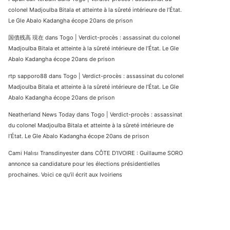
colonel Madjoulba Bitala et atteinte à la sûreté intérieure de l’État.
Le Gle Abalo Kadangha écope 20ans de prison
国債残高 現在
dans
Togo | Verdict-procès : assassinat du colonel
Madjoulba Bitala et atteinte à la sûreté intérieure de l’État. Le Gle
Abalo Kadangha écope 20ans de prison
rtp sapporo88
dans
Togo | Verdict-procès : assassinat du colonel
Madjoulba Bitala et atteinte à la sûreté intérieure de l’État. Le Gle
Abalo Kadangha écope 20ans de prison
Neatherland News Today
dans
Togo | Verdict-procès : assassinat
du colonel Madjoulba Bitala et atteinte à la sûreté intérieure de
l’État. Le Gle Abalo Kadangha écope 20ans de prison
Cami Halısı Transdinyester
dans
CÔTE D’IVOIRE : Guillaume SORO
annonce sa candidature pour les élections présidentielles
prochaines. Voici ce qu’il écrit aux Ivoiriens