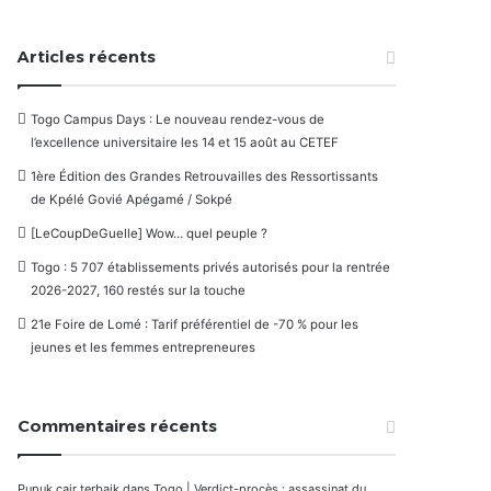
Articles récents
Togo Campus Days : Le nouveau rendez-vous de
l’excellence universitaire les 14 et 15 août au CETEF
1ère Édition des Grandes Retrouvailles des Ressortissants
de Kpélé Govié Apégamé / Sokpé
[LeCoupDeGuelle] Wow… quel peuple ?
Togo : 5 707 établissements privés autorisés pour la rentrée
2026-2027, 160 restés sur la touche
21e Foire de Lomé : Tarif préférentiel de -70 % pour les
jeunes et les femmes entrepreneures
Commentaires récents
Pupuk cair terbaik
dans
Togo | Verdict-procès : assassinat du