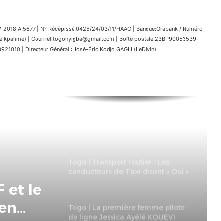
018 A 5677 | N° Récépissé:0425/24/03/11/HAAC | Banque:Orabank / Numéro
kpalimé) | Courriel:togonyigba@gmail.com | Boîte postale:23BP90053539
1010 | Directeur Général : José-Éric Kodjo GAGLI (LeDivin)
Togo|FIL 19 : Le CETEF et le
transporteur Gozem en
partenariat pour le bien des
visiteurs
Togo | Transport routier : Les
conducteurs de Taxi disent « Oui »
à la DSR et « Non » à la BM
 et le
 en
Togo | La première femme pilote
de ligne Jessica Ayélé KOUEVI