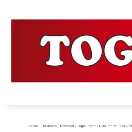
Accueil
/
Tourisme
/
Transport
/
Togo/Drame : Deux morts dans accid