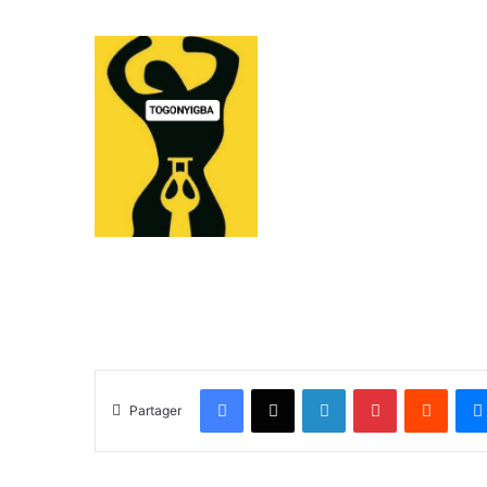
Facebook
X
Linkedin
Pinterest
Reddit
Partager