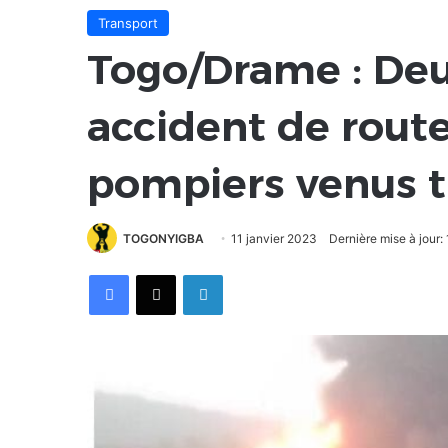
Transport
Togo/Drame : De
accident de route
pompiers venus t
TOGONYIGBA
11 janvier 2023
Dernière mise à jour:
Facebook
X
Linkedin