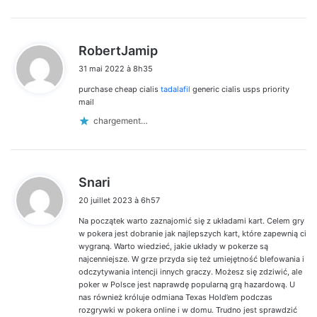
d
RobertJamip
i
31 mai 2022 à 8h35
t
purchase cheap cialis
tadalafil
generic cialis usps priority
:
mail
chargement…
d
Snari
i
20 juillet 2023 à 6h57
t
Na początek warto zaznajomić się z układami kart. Celem gry
:
w pokera jest dobranie jak najlepszych kart, które zapewnią ci
wygraną. Warto wiedzieć, jakie układy w pokerze są
najcenniejsze. W grze przyda się też umiejętność blefowania i
odczytywania intencji innych graczy. Możesz się zdziwić, ale
poker w Polsce jest naprawdę popularną grą hazardową. U
nas również króluje odmiana Texas Hold’em podczas
rozgrywki w pokera online i w domu. Trudno jest sprawdzić