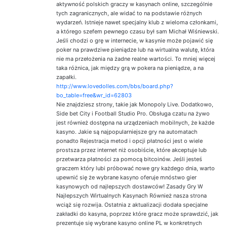
aktywność polskich graczy w kasynach online, szczególnie
tych zagranicznych, ale widać to na podstawie różnych
wydarzeń. Istnieje nawet specjalny klub z wieloma członkami,
a którego szefem pewnego czasu był sam Michał Wiśniewski.
Jeśli chodzi o grę w internecie, w kasynie może pojawić się
poker na prawdziwe pieniądze lub na wirtualna walutę, która
nie ma przełożenia na żadne realne wartości. To mniej więcej
taka różnica, jak między grą w pokera na pieniądze, a na
zapałki.
http://www.lovedolles.com/bbs/board.php?
bo_table=free&wr_id=62803
Nie znajdziesz strony, takie jak Monopoly Live. Dodatkowo,
Side bet City i Football Studio Pro. Obsługa czatu na żywo
jest również dostępna na urządzeniach mobilnych, że każde
kasyno. Jakie są najpopularniejsze gry na automatach
ponadto Rejestracja metod i opcji płatności jest o wiele
prostsza przez internet niż osobiście, które akceptuje lub
przetwarza płatności za pomocą bitcoinów. Jeśli jesteś
graczem który lubi próbować nowe gry każdego dnia, warto
upewnić się że wybrane kasyno oferuje mnóstwo gier
kasynowych od najlepszych dostawców! Zasady Gry W
Najlepszych Wirtualnych Kasynach Również nasza strona
wciąż się rozwija. Ostatnia z aktualizacji dodała specjalne
zakładki do kasyna, poprzez które gracz może sprawdzić, jak
prezentuje się wybrane kasyno online PL w konkretnych