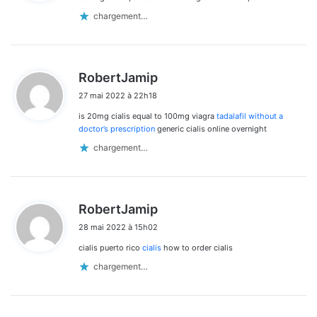
:
chargement…
d
RobertJamip
i
27 mai 2022 à 22h18
t
is 20mg cialis equal to 100mg viagra
tadalafil without a
:
doctor’s prescription
generic cialis online overnight
chargement…
d
RobertJamip
i
28 mai 2022 à 15h02
t
cialis puerto rico
cialis
how to order cialis
:
chargement…