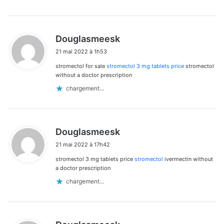
d
Douglasmeesk
i
21 mai 2022 à 1h53
t
stromectol for sale
stromectol 3 mg tablets price
stromectol
:
without a doctor prescription
chargement…
d
Douglasmeesk
i
21 mai 2022 à 17h42
t
stromectol 3 mg tablets price
stromectol
ivermectin without
:
a doctor prescription
chargement…
d