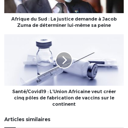
demande
à
Jacob
Zuma
Afrique du Sud : La justice demande à Jacob
de
Zuma de déterminer lui-même sa peine
déterminer
lui-
Santé/Covid19
même
:
sa
L’Union
peine
Africaine
veut
créer
cinq
pôles
de
fabrication
Santé/Covid19 : L’Union Africaine veut créer
de
cinq pôles de fabrication de vaccins sur le
vaccins
continent
sur
le
Articles similaires
continent