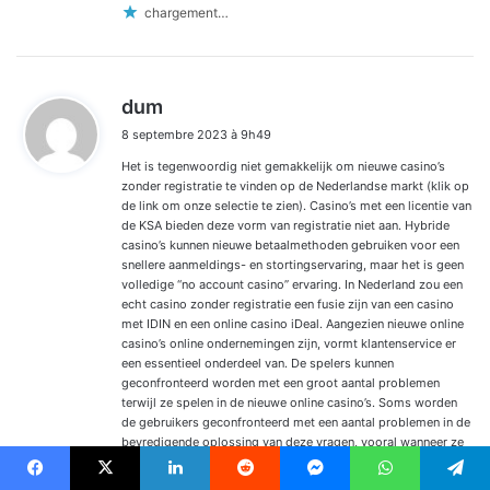
chargement…
d
dum
i
8 septembre 2023 à 9h49
t
Het is tegenwoordig niet gemakkelijk om nieuwe casino’s
:
zonder registratie te vinden op de Nederlandse markt (klik op
de link om onze selectie te zien). Casino’s met een licentie van
de KSA bieden deze vorm van registratie niet aan. Hybride
casino’s kunnen nieuwe betaalmethoden gebruiken voor een
snellere aanmeldings- en stortingservaring, maar het is geen
volledige “no account casino” ervaring. In Nederland zou een
echt casino zonder registratie een fusie zijn van een casino
met IDIN en een online casino iDeal. Aangezien nieuwe online
casino’s online ondernemingen zijn, vormt klantenservice er
een essentieel onderdeel van. De spelers kunnen
geconfronteerd worden met een groot aantal problemen
terwijl ze spelen in de nieuwe online casino’s. Soms worden
de gebruikers geconfronteerd met een aantal problemen in de
bevredigende oplossing van deze vragen, vooral wanneer ze
spelen op een nieuw online casino.
https://www.novabookmarks.win/holenderskie-kasyna-online
Facebook
X
Linkedin
Reddit
Messenger
WhatsApp
Telegram