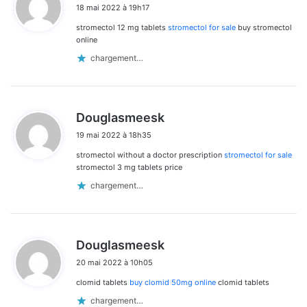
18 mai 2022 à 19h17
t
stromectol 12 mg tablets
stromectol for sale
buy stromectol
:
online
chargement…
d
Douglasmeesk
i
19 mai 2022 à 18h35
t
stromectol without a doctor prescription
stromectol for sale
:
stromectol 3 mg tablets price
chargement…
d
Douglasmeesk
i
20 mai 2022 à 10h05
t
clomid tablets
buy clomid 50mg online
clomid tablets
:
chargement…