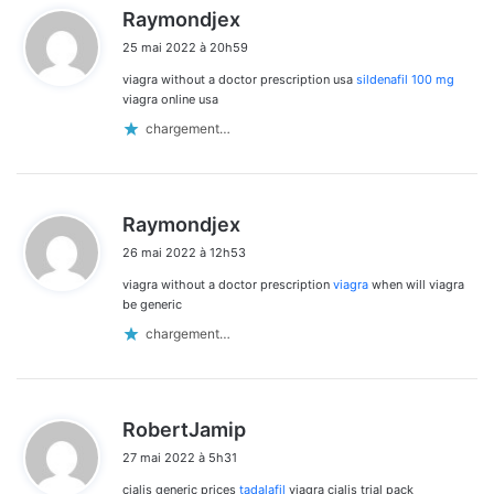
d
Raymondjex
i
25 mai 2022 à 20h59
t
viagra without a doctor prescription usa
sildenafil 100 mg
:
viagra online usa
chargement…
d
Raymondjex
i
26 mai 2022 à 12h53
t
viagra without a doctor prescription
viagra
when will viagra
:
be generic
chargement…
d
RobertJamip
i
27 mai 2022 à 5h31
t
cialis generic prices
tadalafil
viagra cialis trial pack