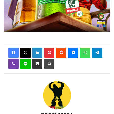
Facebook
X
Linkedin
Pinterest
Reddit
Messenger
WhatsApp
Telegra
Viber
Ligne
Partager par email
Imprimer