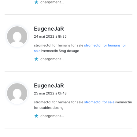
chargement…
d
EugeneJaR
i
24 mai 2022 à 8h35
t
stromectol for humans for sale
stromectol for humans for
:
sale
ivermectin 6mg dosage
chargement…
d
EugeneJaR
i
25 mai 2022 à 0h43
t
stromectol for humans for sale
stromectol for sale
ivermectin
:
for scabies dosing
chargement…