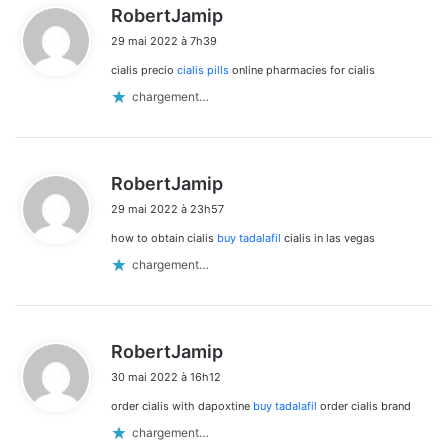
d
RobertJamip
i
29 mai 2022 à 7h39
t
cialis precio
cialis pills
online pharmacies for cialis
:
chargement…
d
RobertJamip
i
29 mai 2022 à 23h57
t
how to obtain cialis
buy tadalafil
cialis in las vegas
:
chargement…
d
RobertJamip
i
30 mai 2022 à 16h12
t
order cialis with dapoxtine
buy tadalafil
order cialis brand
:
chargement…