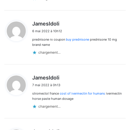
d
JamesIdoli
i
6 mai 2022 à 10h12
t
prednisone rx coupon
buy prednisone
prednisone 10 mg
:
brand name
chargement…
d
JamesIdoli
i
7 mai 2022 à 0h13
t
stromectol france
cost of ivermectin for humans
ivermectin
:
horse paste human dosage
chargement…
d