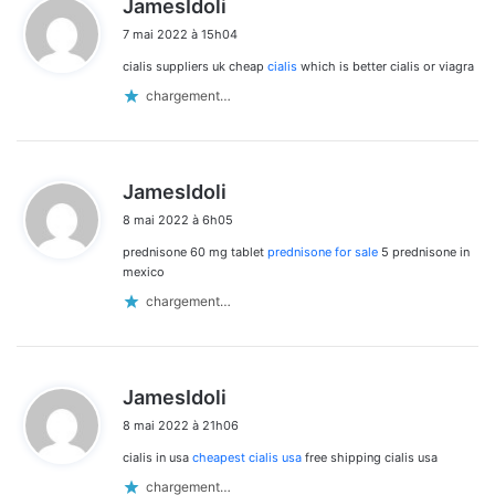
JamesIdoli
i
7 mai 2022 à 15h04
t
cialis suppliers uk cheap
cialis
which is better cialis or viagra
:
chargement…
d
JamesIdoli
i
8 mai 2022 à 6h05
t
prednisone 60 mg tablet
prednisone for sale
5 prednisone in
:
mexico
chargement…
d
JamesIdoli
i
8 mai 2022 à 21h06
t
cialis in usa
cheapest cialis usa
free shipping cialis usa
:
chargement…