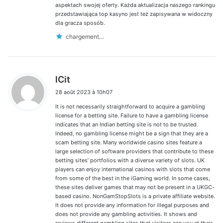
aspektach swojej oferty. Każda aktualizacja naszego rankingu
przedstawiająca top kasyno jest też zapisywana w widoczny
dla gracza sposób.
chargement…
d
lCit
i
28 août 2023 à 10h07
t
It is not necessarily straightforward to acquire a gambling
:
license for a betting site. Failure to have a gambling license
indicates that an Indian betting site is not to be trusted.
Indeed, no gambling license might be a sign that they are a
scam betting site. Many worldwide casino sites feature a
large selection of software providers that contribute to these
betting sites’ portfolios with a diverse variety of slots. UK
players can enjoy international casinos with slots that come
from some of the best in the iGaming world. In some cases,
these sites deliver games that may not be present in a UKGC-
based casino. NonGamStopSlots is a private affiliate website.
It does not provide any information for illegal purposes and
does not provide any gambling activities. It shows and
reviews different gambling sites that visitors can you at their