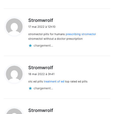
d
Stromwrolf
i
17 mai 2022 à 12h10
t
stromectol pills for humans
prescribing stromectol
:
stromectol without a doctor prescription
chargement…
d
Stromwrolf
i
18 mai 2022 à 3h41
t
otc ed pills
treatment of ed
top rated ed pills
:
chargement…
d
Stromwrolf
i