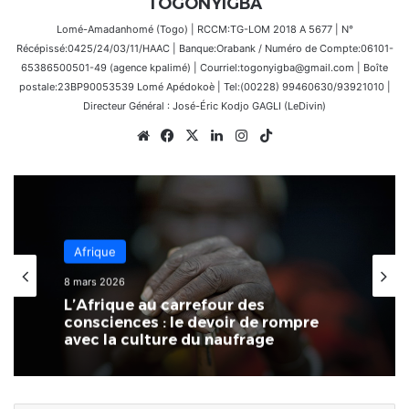
TOGONYIGBA
Lomé-Amadanhomé (Togo) | RCCM:TG-LOM 2018 A 5677 | N°
Récépissé:0425/24/03/11/HAAC | Banque:Orabank / Numéro de Compte:06101-
65386500501-49 (agence kpalimé) | Courriel:togonyigba@gmail.com | Boîte
postale:23BP90053539 Lomé Apédokoè | Tel:(00228) 99460630/93921010 |
Directeur Général : José-Éric Kodjo GAGLI (LeDivin)
Website
Facebook
X
Linkedin
Instagram
TikTok
Afrique
8 mars 2026
L’Afrique au carrefour des
consciences : le devoir de rompre
avec la culture du naufrage