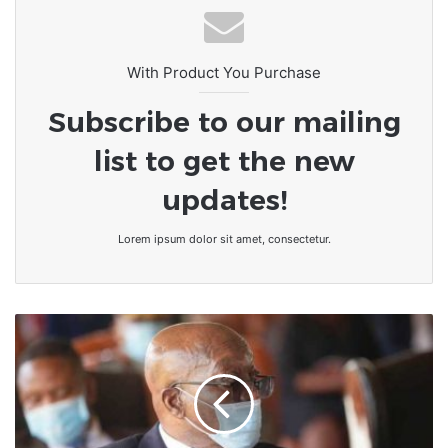
With Product You Purchase
Subscribe to our mailing
list to get the new
updates!
Lorem ipsum dolor sit amet, consectetur.
Afrique
du
Sud
:
La
justice