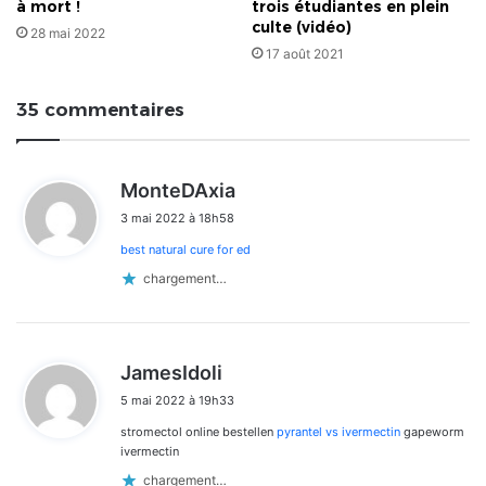
à mort !
trois étudiantes en plein
culte (vidéo)
28 mai 2022
17 août 2021
35 commentaires
d
MonteDAxia
i
3 mai 2022 à 18h58
t
best natural cure for ed
:
chargement…
d
JamesIdoli
i
5 mai 2022 à 19h33
t
stromectol online bestellen
pyrantel vs ivermectin
gapeworm
:
ivermectin
chargement…