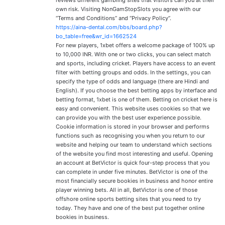
own risk. Visiting NonGamStopSlots you agree with our
“Terms and Conditions” and “Privacy Policy”.
https://aina-dental.com/bbs/board.php?
bo_table=free&wr_id=1662524
For new players, 1xbet offers a welcome package of 100% up
to 10,000 INR. With one or two clicks, you can select match
and sports, including cricket. Players have access to an event
filter with betting groups and odds. In the settings, you can
specify the type of odds and language (there are Hindi and
English). If you choose the best betting apps by interface and
betting format, 1xbet is one of them. Betting on cricket here is
easy and convenient. This website uses cookies so that we
can provide you with the best user experience possible.
Cookie information is stored in your browser and performs
functions such as recognising you when you return to our
website and helping our team to understand which sections
of the website you find most interesting and useful. Opening
an account at BetVictor is quick four-step process that you
can complete in under five minutes. BetVictor is one of the
most financially secure bookies in business and honor entire
player winning bets. All in all, BetVictor is one of those
offshore online sports betting sites that you need to try
today. They have and one of the best put together online
bookies in business.