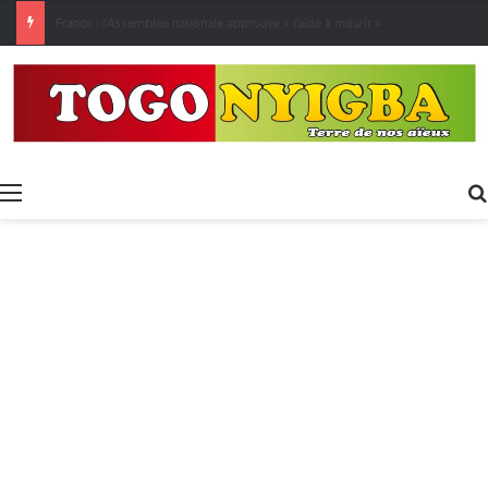
[LeCoupD’œil] Le chassé-croisé entre vacanciers de juillet et d’août a commencé.
Menu