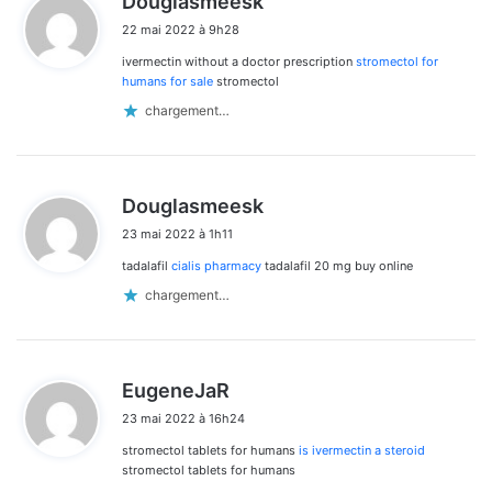
Douglasmeesk
i
22 mai 2022 à 9h28
t
ivermectin without a doctor prescription
stromectol for
:
humans for sale
stromectol
chargement…
d
Douglasmeesk
i
23 mai 2022 à 1h11
t
tadalafil
cialis pharmacy
tadalafil 20 mg buy online
:
chargement…
d
EugeneJaR
i
23 mai 2022 à 16h24
t
stromectol tablets for humans
is ivermectin a steroid
:
stromectol tablets for humans