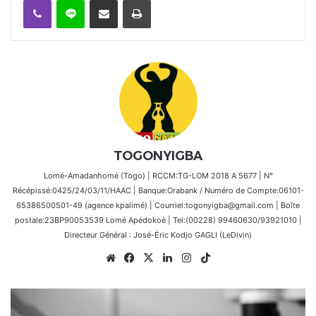
TOGONYIGBA
Lomé-Amadanhomé (Togo) | RCCM:TG-LOM 2018 A 5677 | N°
Récépissé:0425/24/03/11/HAAC | Banque:Orabank / Numéro de Compte:06101-
65386500501-49 (agence kpalimé) | Courriel:togonyigba@gmail.com | Boîte
postale:23BP90053539 Lomé Apédokoè | Tel:(00228) 99460630/93921010 |
Directeur Général : José-Éric Kodjo GAGLI (LeDivin)
Website
Facebook
X
Linkedin
Instagram
TikTok