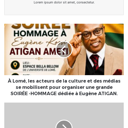
Lorem ipsum dolor sit amet, consectetur.
À
Lomé,
les
acteurs
de
la
culture
et
des
médias
À Lomé, les acteurs de la culture et des médias
se
se mobilisent pour organiser une grande
mobilisent
SOIRÉE -HOMMAGE dédiée à Eugène ATIGAN.
pour
organiser
Togo
une
-
grande
Communes
SOIRÉE
: