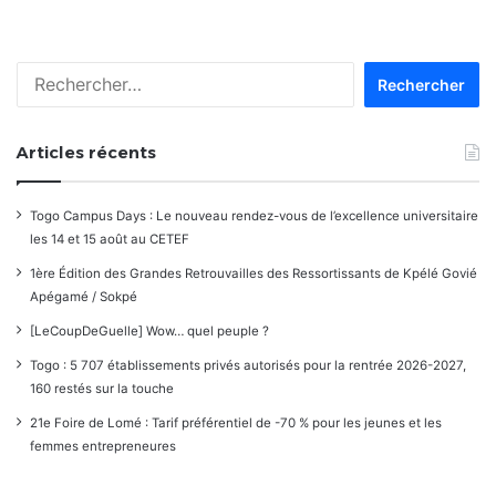
Rechercher :
Articles récents
Togo Campus Days : Le nouveau rendez-vous de l’excellence universitaire
les 14 et 15 août au CETEF
1ère Édition des Grandes Retrouvailles des Ressortissants de Kpélé Govié
Apégamé / Sokpé
[LeCoupDeGuelle] Wow… quel peuple ?
Togo : 5 707 établissements privés autorisés pour la rentrée 2026-2027,
160 restés sur la touche
21e Foire de Lomé : Tarif préférentiel de -70 % pour les jeunes et les
femmes entrepreneures