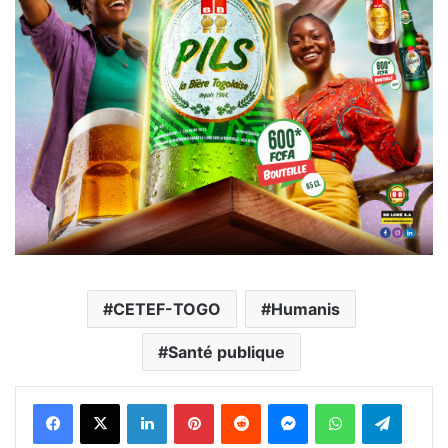
CETEF-TOGO
Humanis
Santé publique
Facebook
X
Linkedin
Pinterest
Reddit
Messenger
WhatsApp
Telegra
Viber
Ligne
Partager par email
Imprimer