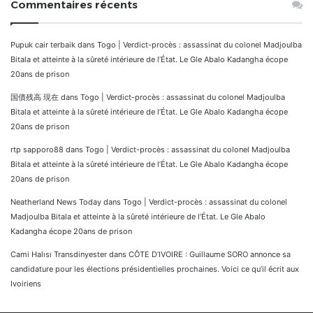
Commentaires récents
Pupuk cair terbaik
dans
Togo | Verdict-procès : assassinat du colonel Madjoulba
Bitala et atteinte à la sûreté intérieure de l’État. Le Gle Abalo Kadangha écope
20ans de prison
国債残高 現在
dans
Togo | Verdict-procès : assassinat du colonel Madjoulba
Bitala et atteinte à la sûreté intérieure de l’État. Le Gle Abalo Kadangha écope
20ans de prison
rtp sapporo88
dans
Togo | Verdict-procès : assassinat du colonel Madjoulba
Bitala et atteinte à la sûreté intérieure de l’État. Le Gle Abalo Kadangha écope
20ans de prison
Neatherland News Today
dans
Togo | Verdict-procès : assassinat du colonel
Madjoulba Bitala et atteinte à la sûreté intérieure de l’État. Le Gle Abalo
Kadangha écope 20ans de prison
Cami Halısı Transdinyester
dans
CÔTE D’IVOIRE : Guillaume SORO annonce sa
candidature pour les élections présidentielles prochaines. Voici ce qu’il écrit aux
Ivoiriens