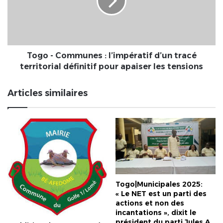
-
l’impératif
HOMMAGE
d’un
dédiée
tracé
à
territorial
Eugène
définitif
ATIGAN.
pour
Togo - Communes : l’impératif d’un tracé
apaiser
territorial définitif pour apaiser les tensions
les
tensions
Articles similaires
Togo|Municipales 2025:
« Le NET est un parti des
actions et non des
incantations », dixit le
président du parti Jules A.