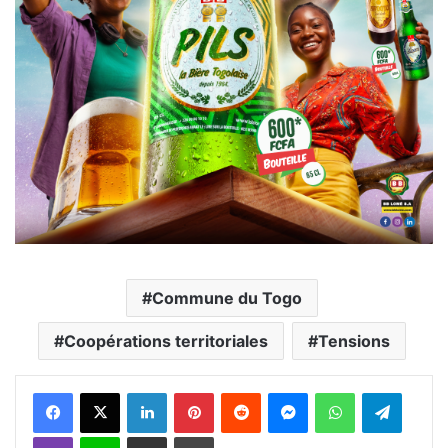
Commune du Togo
Coopérations territoriales
Tensions
Facebook
X
Linkedin
Pinterest
Reddit
Messenger
WhatsApp
Telegra
Viber
Ligne
Partager par email
Imprimer