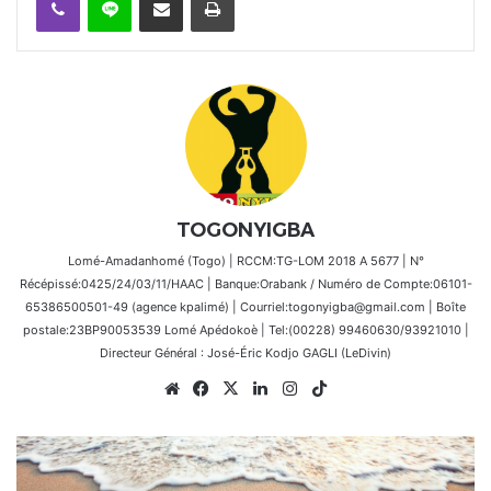
TOGONYIGBA
Lomé-Amadanhomé (Togo) | RCCM:TG-LOM 2018 A 5677 | N°
Récépissé:0425/24/03/11/HAAC | Banque:Orabank / Numéro de Compte:06101-
65386500501-49 (agence kpalimé) | Courriel:togonyigba@gmail.com | Boîte
postale:23BP90053539 Lomé Apédokoè | Tel:(00228) 99460630/93921010 |
Directeur Général : José-Éric Kodjo GAGLI (LeDivin)
Website
Facebook
X
Linkedin
Instagram
TikTok