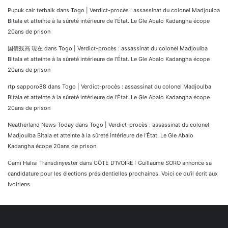
Pupuk cair terbaik
dans
Togo | Verdict-procès : assassinat du colonel Madjoulba
Bitala et atteinte à la sûreté intérieure de l’État. Le Gle Abalo Kadangha écope
20ans de prison
国債残高 現在
dans
Togo | Verdict-procès : assassinat du colonel Madjoulba
Bitala et atteinte à la sûreté intérieure de l’État. Le Gle Abalo Kadangha écope
20ans de prison
rtp sapporo88
dans
Togo | Verdict-procès : assassinat du colonel Madjoulba
Bitala et atteinte à la sûreté intérieure de l’État. Le Gle Abalo Kadangha écope
20ans de prison
Neatherland News Today
dans
Togo | Verdict-procès : assassinat du colonel
Madjoulba Bitala et atteinte à la sûreté intérieure de l’État. Le Gle Abalo
Kadangha écope 20ans de prison
Cami Halısı Transdinyester
dans
CÔTE D’IVOIRE : Guillaume SORO annonce sa
candidature pour les élections présidentielles prochaines. Voici ce qu’il écrit aux
Ivoiriens