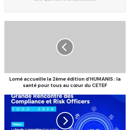
Lomé
accueille
la
2ème
édition
d’HUMANIS
:
la
santé
pour
Lomé accueille la 2ème édition d’HUMANIS : la
tous
santé pour tous au cœur du CETEF
au
cœur
Lomé
du
accueille
CETEF
la
3e
édition
de