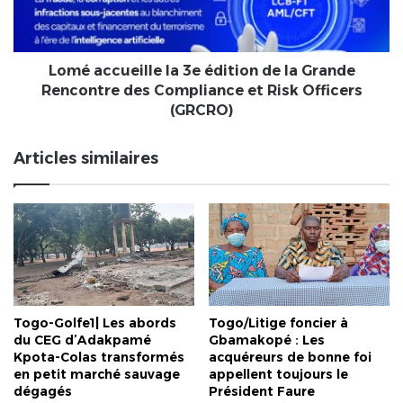
la
Grande
Rencontre
des
Lomé accueille la 3e édition de la Grande
Compliance
Rencontre des Compliance et Risk Officers
et
(GRCRO)
Risk
Officers
Articles similaires
(GRCRO)
Togo-Golfe1| Les abords
Togo/Litige foncier à
du CEG d’Adakpamé
Gbamakopé : Les
Kpota-Colas transformés
acquéreurs de bonne foi
en petit marché sauvage
appellent toujours le
dégagés
Président Faure