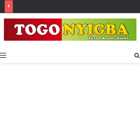
Made in Togo 2026 : un bilan positif qui prépare le terrain pour la Foire Internationale de Lomé
Menu