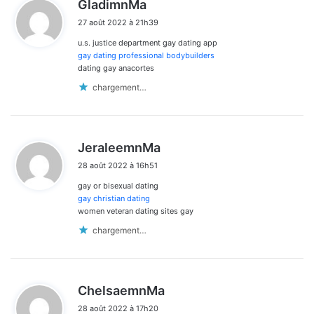
d
GladimnMa
i
27 août 2022 à 21h39
t
u.s. justice department gay dating app
:
gay dating professional bodybuilders
dating gay anacortes
chargement…
d
JeraleemnMa
i
28 août 2022 à 16h51
t
gay or bisexual dating
:
gay christian dating
women veteran dating sites gay
chargement…
d
ChelsaemnMa
i
28 août 2022 à 17h20
t