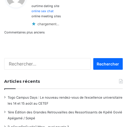
ourtime dating site
:
online sex chat
online meeting sites
chargement…
Navigation
Commentaires plus anciens
dans
les
Rechercher :
commentaires
Articles récents
Togo Campus Days : Le nouveau rendez-vous de l’excellence universitaire
les 14 et 15 août au CETEF
1ère Édition des Grandes Retrouvailles des Ressortissants de Kpélé Govié
Apégamé / Sokpé