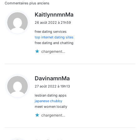
Navigation
Commentaires plus anciens
d
KaitlynnmnMa
dans
i
26 août 2022 à 21h59
t
les
free dating services
:
commentaires
top internet dating sites
free dating and chatting
chargement…
d
DavinamnMa
i
27 août 2022 à 19h13
t
lesbian dating apps
:
japanese chubby
meet women locally
chargement…