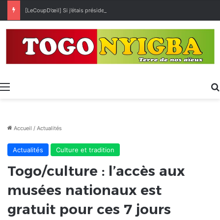
[LeCoupD’œil] Si j’étais président, ce que je ferai des « Évalas »
Menu
Accueil
/
Actualités
Actualités
Culture et tradition
Togo/culture : l’accès aux
musées nationaux est
gratuit pour ces 7 jours