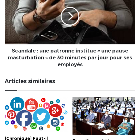
communes
une
patronne
institue
«
une
pause
masturbation
»
Scandale : une patronne institue « une pause
de
masturbation » de 30 minutes par jour pour ses
30
employés
minutes
par
Articles similaires
jour
pour
ses
employés
[Chronique] Faut-il