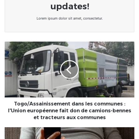
updates!
Lorem ipsum dolor sit amet, consectetur.
Togo/Assainissement
dans
les
communes
:
l'Union
européenne
fait
don
de
Togo/Assainissement dans les communes :
camions-
l'Union européenne fait don de camions-bennes
bennes
et tracteurs aux communes
et
tracteurs
Scandale
aux
: