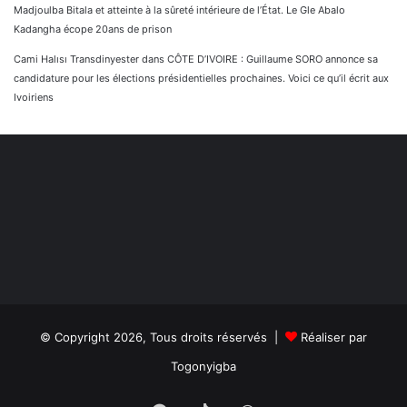
Madjoulba Bitala et atteinte à la sûreté intérieure de l’État. Le Gle Abalo
Kadangha écope 20ans de prison
Cami Halısı Transdinyester
dans
CÔTE D’IVOIRE : Guillaume SORO annonce sa
candidature pour les élections présidentielles prochaines. Voici ce qu’il écrit aux
Ivoiriens
© Copyright 2026, Tous droits réservés |
Réaliser par
Togonyigba