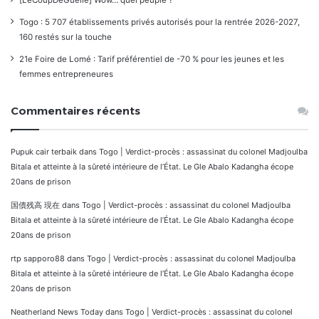
[LeCoupDeGuelle] Wow… quel peuple ?
Togo : 5 707 établissements privés autorisés pour la rentrée 2026-2027,
160 restés sur la touche
21e Foire de Lomé : Tarif préférentiel de -70 % pour les jeunes et les
femmes entrepreneures
Commentaires récents
Pupuk cair terbaik
dans
Togo | Verdict-procès : assassinat du colonel Madjoulba
Bitala et atteinte à la sûreté intérieure de l’État. Le Gle Abalo Kadangha écope
20ans de prison
国債残高 現在
dans
Togo | Verdict-procès : assassinat du colonel Madjoulba
Bitala et atteinte à la sûreté intérieure de l’État. Le Gle Abalo Kadangha écope
20ans de prison
rtp sapporo88
dans
Togo | Verdict-procès : assassinat du colonel Madjoulba
Bitala et atteinte à la sûreté intérieure de l’État. Le Gle Abalo Kadangha écope
20ans de prison
Neatherland News Today
dans
Togo | Verdict-procès : assassinat du colonel