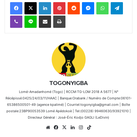
Facebook
X
Linkedin
Pinterest
Reddit
Messenger
WhatsApp
Telegra
Viber
Ligne
Partager par email
Imprimer
TOGONYIGBA
Lomé-Amadanhomé (Togo) | RCCM:TG-LOM 2018 A 5677 | N°
Récépissé:0425/24/03/11/HAAC | Banque:Orabank / Numéro de Compte:06101-
65386500501-49 (agence kpalimé) | Courriel:togonyigba@gmail.com | Boîte
postale:23BP90053539 Lomé Apédokoè | Tel:(00228) 99460630/93921010 |
Directeur Général : José-Éric Kodjo GAGLI (LeDivin)
Website
Facebook
X
Linkedin
Instagram
TikTok