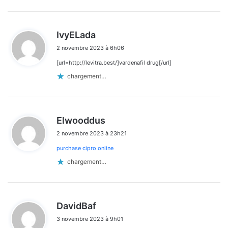
d
IvyELada
i
2 novembre 2023 à 6h06
t
[url=http://levitra.best/]vardenafil drug[/url]
:
chargement…
d
Elwooddus
i
2 novembre 2023 à 23h21
t
purchase cipro online
:
chargement…
d
DavidBaf
i
3 novembre 2023 à 9h01
t