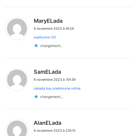
d
MaryELada
i
6 novembre 2023 à 4h26
t
metformin 101
:
chargement…
d
SamELada
i
6 novembre 2023 à 15h39
t
canada buy prednisone online
:
chargement…
d
AlanELada
i
6 novembre 2023 à 23h15
t