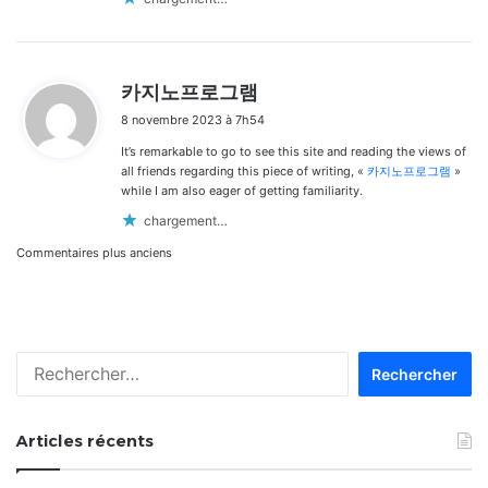
d
카지노프로그램
i
8 novembre 2023 à 7h54
t
It’s remarkable to go to see this site and reading the views of
:
all friends regarding this piece of writing, «
카지노프로그램
»
while I am also eager of getting familiarity.
chargement…
Navigation
Commentaires plus anciens
dans
les
Rechercher :
commentaires
Articles récents