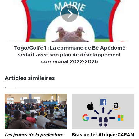
et
:
la
La
gestion
commune
des
de
micros
Bè
entreprises
Apédomé
séduit
avec
Togo/Golfe 1 : La commune de Bè Apédomé
son
séduit avec son plan de développement
plan
communal 2022-2026
de
développement
Articles similaires
communal
2022-
2026
Les jeunes de la préfecture
Bras de fer Afrique-GAFAM