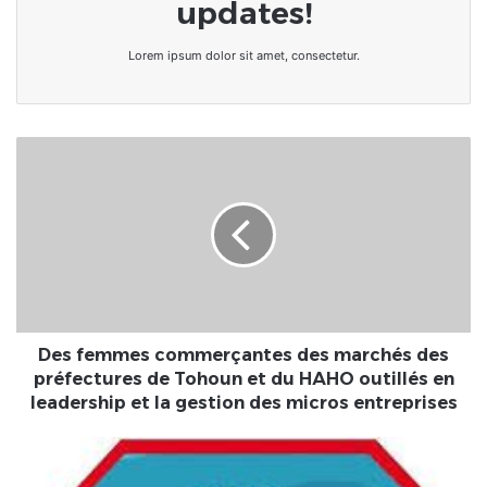
updates!
Lorem ipsum dolor sit amet, consectetur.
Des
femmes
commerçantes
des
marchés
des
préfectures
de
Tohoun
et
Des femmes commerçantes des marchés des
du
préfectures de Tohoun et du HAHO outillés en
HAHO
leadership et la gestion des micros entreprises
outillés
en
Togo/Golfe
leadership
1