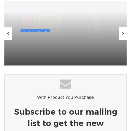
LeCoupD'œil
il y a 2 semaines
[LeCoupD’œil] Si j’étais président, ce
que je ferai des « Évalas »
With Product You Purchase
Subscribe to our mailing
list to get the new