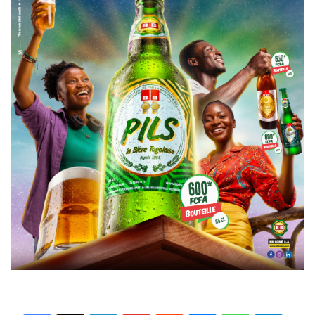
Facebook
X
Linkedin
Pinterest
Reddit
Messenger
WhatsApp
Telegra