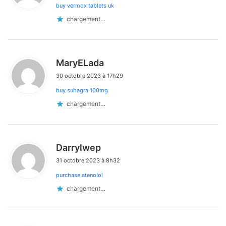
buy vermox tablets uk
:
chargement…
d
MaryELada
i
30 octobre 2023 à 17h29
t
buy suhagra 100mg
:
chargement…
d
Darrylwep
i
31 octobre 2023 à 8h32
t
purchase atenolol
:
chargement…