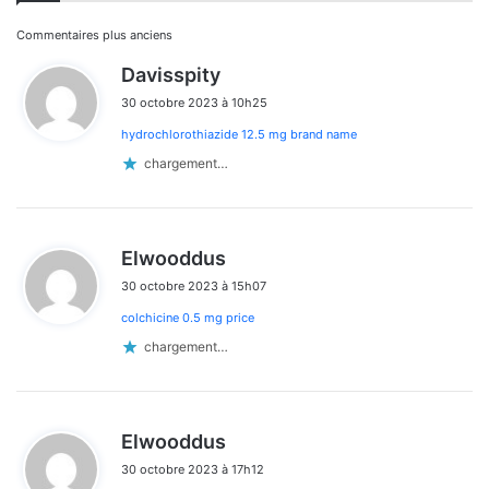
Navigation
Commentaires plus anciens
d
Davisspity
dans
i
30 octobre 2023 à 10h25
t
les
hydrochlorothiazide 12.5 mg brand name
:
commentaires
chargement…
d
Elwooddus
i
30 octobre 2023 à 15h07
t
colchicine 0.5 mg price
:
chargement…
d
Elwooddus
i
30 octobre 2023 à 17h12
t