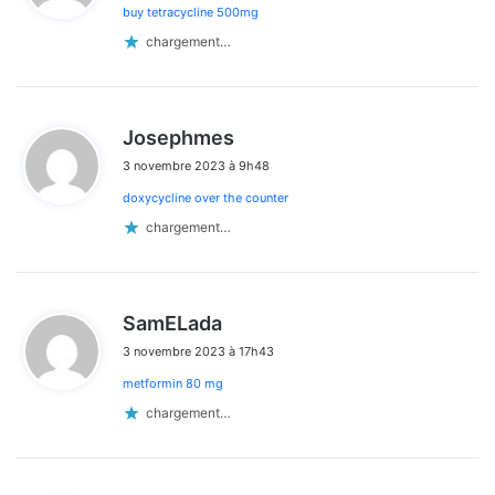
buy tetracycline 500mg
:
chargement…
d
Josephmes
i
3 novembre 2023 à 9h48
t
doxycycline over the counter
:
chargement…
d
SamELada
i
3 novembre 2023 à 17h43
t
metformin 80 mg
:
chargement…