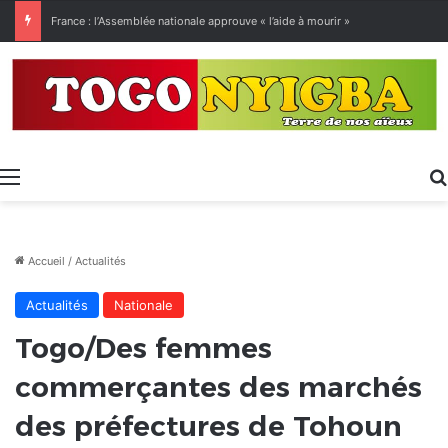
[LeCoupD’œil] Le chassé-croisé entre vacanciers de juillet et d’août a commencé.
Menu
Accueil
/
Actualités
Actualités
Nationale
Togo/Des femmes
commerçantes des marchés
des préfectures de Tohoun