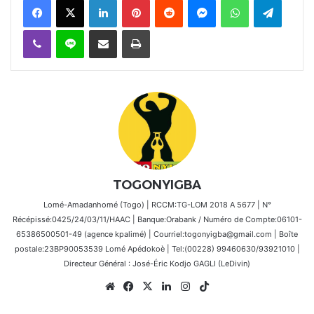
Viber
Ligne
Partager par email
Imprimer
TOGONYIGBA
Lomé-Amadanhomé (Togo) | RCCM:TG-LOM 2018 A 5677 | N°
Récépissé:0425/24/03/11/HAAC | Banque:Orabank / Numéro de Compte:06101-
65386500501-49 (agence kpalimé) | Courriel:togonyigba@gmail.com | Boîte
postale:23BP90053539 Lomé Apédokoè | Tel:(00228) 99460630/93921010 |
Directeur Général : José-Éric Kodjo GAGLI (LeDivin)
Website
Facebook
X
Linkedin
Instagram
TikTok