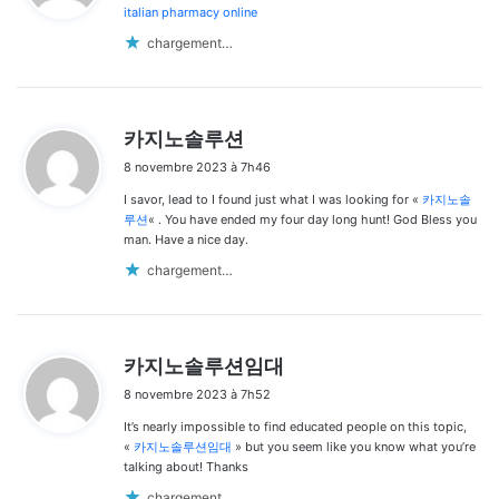
italian pharmacy online
:
chargement…
d
카지노솔루션
i
8 novembre 2023 à 7h46
t
I savor, lead to I found just what I was looking for «
카지노솔
:
루션
« . You have ended my four day long hunt! God Bless you
man. Have a nice day.
chargement…
d
카지노솔루션임대
i
8 novembre 2023 à 7h52
t
It’s nearly impossible to find educated people on this topic,
:
«
카지노솔루션임대
» but you seem like you know what you’re
talking about! Thanks
chargement…