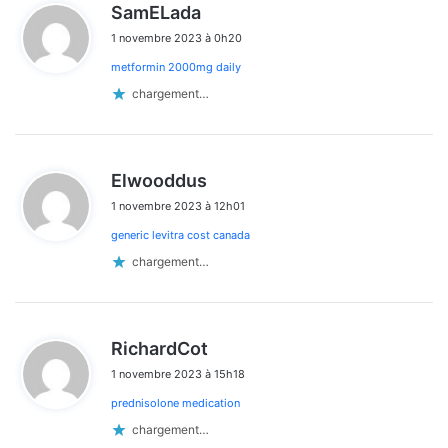
d
SamELada
i
1 novembre 2023 à 0h20
t
metformin 2000mg daily
:
chargement…
d
Elwooddus
i
1 novembre 2023 à 12h01
t
generic levitra cost canada
:
chargement…
d
RichardCot
i
1 novembre 2023 à 15h18
t
prednisolone medication
:
chargement…