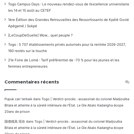
Togo Campus Days : Le nouveau rendez-vous de l’excellence universitaire
les 14 et 15 août au CETEF
1ère Édition des Grandes Retrouvailles des Ressortissants de Kpélé Govié
Apégamé / Sokpé
[LeCoupDeGuelle] Wow… quel peuple ?
Togo : 5 707 établissements privés autorisés pour la rentrée 2026-2027,
160 restés sur la touche
21e Foire de Lomé : Tarif préférentiel de -70 % pour les jeunes et les
femmes entrepreneures
Commentaires récents
Pupuk cair terbaik
dans
Togo | Verdict-procès : assassinat du colonel Madjoulba
Bitala et atteinte à la sûreté intérieure de l’État. Le Gle Abalo Kadangha écope
20ans de prison
国債残高 現在
dans
Togo | Verdict-procès : assassinat du colonel Madjoulba
Bitala et atteinte à la sûreté intérieure de l’État. Le Gle Abalo Kadangha écope
20ans de prison