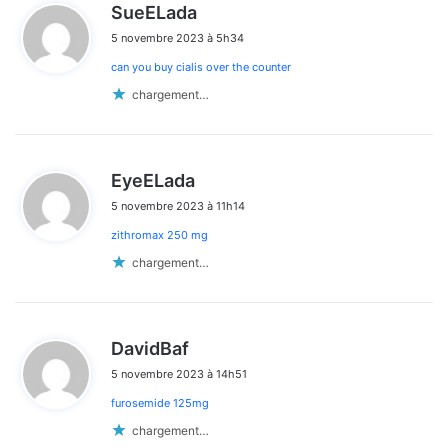
d
SueELada
i
5 novembre 2023 à 5h34
t
can you buy cialis over the counter
:
chargement…
d
EyeELada
i
5 novembre 2023 à 11h14
t
zithromax 250 mg
:
chargement…
d
DavidBaf
i
5 novembre 2023 à 14h51
t
furosemide 125mg
:
chargement…