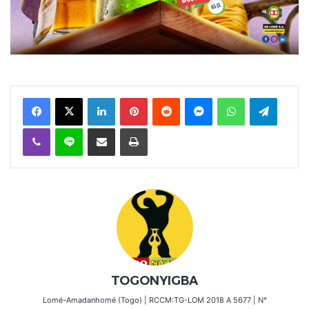
Facebook
X
Linkedin
Pinterest
Reddit
Messenger
WhatsApp
Telegra
Viber
Ligne
Partager par email
Imprimer
TOGONYIGBA
Lomé-Amadanhomé (Togo) | RCCM:TG-LOM 2018 A 5677 | N°