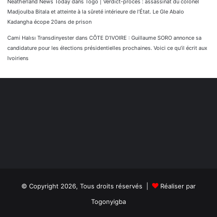
Neatherland News Today
dans
Togo | Verdict-procès : assassinat du colonel
Madjoulba Bitala et atteinte à la sûreté intérieure de l’État. Le Gle Abalo
Kadangha écope 20ans de prison
Cami Halısı Transdinyester
dans
CÔTE D’IVOIRE : Guillaume SORO annonce sa
candidature pour les élections présidentielles prochaines. Voici ce qu’il écrit aux
Ivoiriens
© Copyright 2026, Tous droits réservés |
Réaliser par
Togonyigba