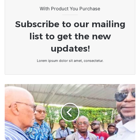
With Product You Purchase
Subscribe to our mailing
list to get the new
updates!
Lorem ipsum dolor sit amet, consectetur.
Togo
:
d’un
régime
présidentiel
à
un
régime
parlementaire