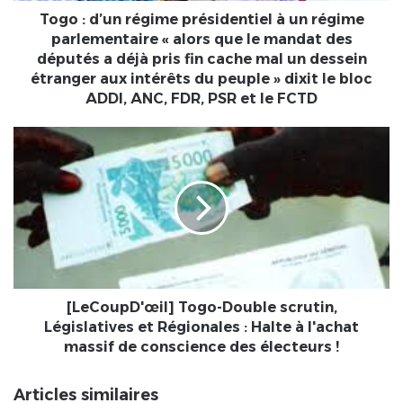
«
Togo : d’un régime présidentiel à un régime
alors
parlementaire « alors que le mandat des
que
députés a déjà pris fin cache mal un dessein
le
étranger aux intérêts du peuple » dixit le bloc
mandat
ADDI, ANC, FDR, PSR et le FCTD
des
députés
[LeCoupD'œil]
a
Togo-
déjà
Double
pris
scrutin,
fin
Législatives
cache
et
mal
Régionales
un
:
dessein
Halte
étranger
à
[LeCoupD'œil] Togo-Double scrutin,
aux
l'achat
Législatives et Régionales : Halte à l'achat
intérêts
massif
massif de conscience des électeurs !
du
de
peuple
conscience
Articles similaires
»
des