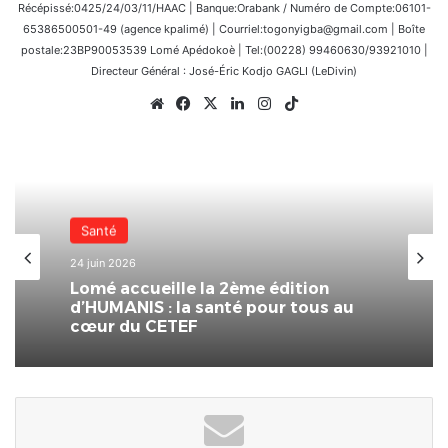
Récépissé:0425/24/03/11/HAAC | Banque:Orabank / Numéro de Compte:06101-
65386500501-49 (agence kpalimé) | Courriel:togonyigba@gmail.com | Boîte
postale:23BP90053539 Lomé Apédokoè | Tel:(00228) 99460630/93921010 |
Directeur Général : José-Éric Kodjo GAGLI (LeDivin)
Website
Facebook
X
Linkedin
Instagram
TikTok
Nationale
31 mai 2026
Santé
CETEF Togo 2000 –
24 juin 2026
(FEST’IMMO/SOLARDAYZ : un franc
succès pour l’édition 2026 du Salon
de l’immobilier et de l’habitat
Lomé accueille la 2ème édition
d’HUMANIS : la santé pour tous au
cœur du CETEF