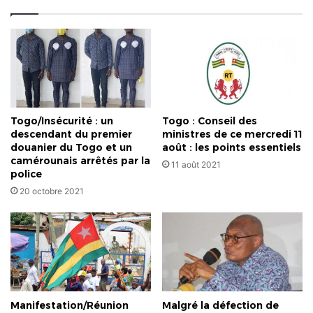
dixit
électeurs
le
!
bloc
ADDI,
ANC,
FDR,
PSR
et
Togo/Insécurité : un
Togo : Conseil des
le
descendant du premier
ministres de ce mercredi 11
FCTD
douanier du Togo et un
août : les points essentiels
camérounais arrêtés par la
11 août 2021
police
20 octobre 2021
Manifestation/Réunion
Malgré la défection de