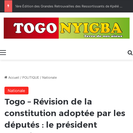
1ère Édition des Grandes Retrouvailles des Ressortissants de Kpélé Govié Apégamé / Sokpé
Menu
Accueil
/
POLITIQUE
/
Nationale
Nationale
Togo – Révision de la
constitution adoptée par les
députés : le président