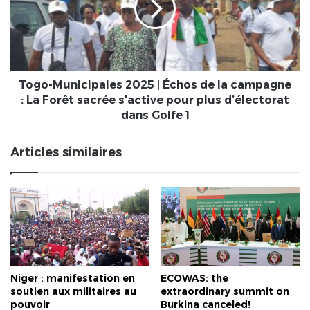
éternité
Échos
de
la
campagne
:
La
Togo-Municipales 2025 | Échos de la campagne
Forêt
: La Forêt sacrée s'active pour plus d’électorat
sacrée
dans Golfe 1
s'active
pour
Articles similaires
plus
d’électorat
dans
Golfe
1
Niger : manifestation en
ECOWAS: the
soutien aux militaires au
extraordinary summit on
pouvoir
Burkina canceled!