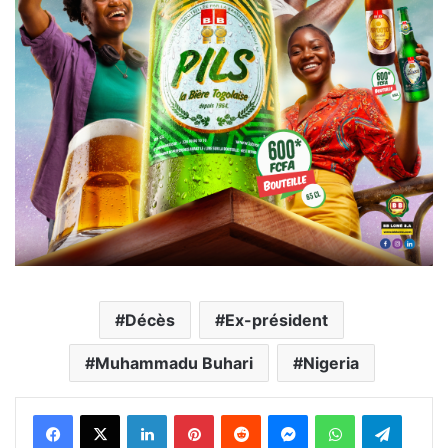
Décès
Ex-président
Muhammadu Buhari
Nigeria
Facebook
X
Linkedin
Pinterest
Reddit
Messenger
WhatsApp
Telegra