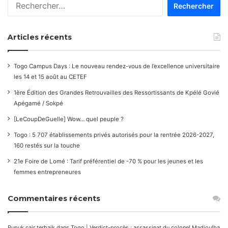
Rechercher :
Articles récents
Togo Campus Days : Le nouveau rendez-vous de l’excellence universitaire
les 14 et 15 août au CETEF
1ère Édition des Grandes Retrouvailles des Ressortissants de Kpélé Govié
Apégamé / Sokpé
[LeCoupDeGuelle] Wow… quel peuple ?
Togo : 5 707 établissements privés autorisés pour la rentrée 2026-2027,
160 restés sur la touche
21e Foire de Lomé : Tarif préférentiel de -70 % pour les jeunes et les
femmes entrepreneures
Commentaires récents
Pupuk cair terbaik
dans
Togo | Verdict-procès : assassinat du colonel Madjoulba