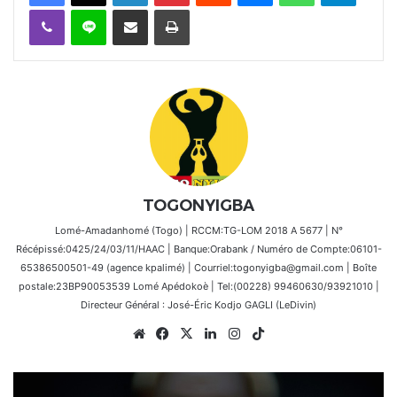
Viber
Ligne
Partager par email
Imprimer
TOGONYIGBA
Lomé-Amadanhomé (Togo) | RCCM:TG-LOM 2018 A 5677 | N°
Récépissé:0425/24/03/11/HAAC | Banque:Orabank / Numéro de Compte:06101-
65386500501-49 (agence kpalimé) | Courriel:togonyigba@gmail.com | Boîte
postale:23BP90053539 Lomé Apédokoè | Tel:(00228) 99460630/93921010 |
Directeur Général : José-Éric Kodjo GAGLI (LeDivin)
Website
Facebook
X
Linkedin
Instagram
TikTok