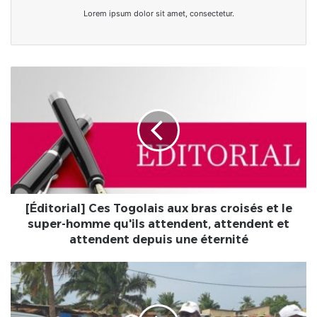
Lorem ipsum dolor sit amet, consectetur.
[Éditorial]
Ces
Togolais
aux
bras
croisés
et
le
super-
homme
[Éditorial] Ces Togolais aux bras croisés et le
qu'ils
super-homme qu'ils attendent, attendent et
attendent,
attendent depuis une éternité
attendent
et
Togo-
attendent
Municipales
depuis
2025
une
|