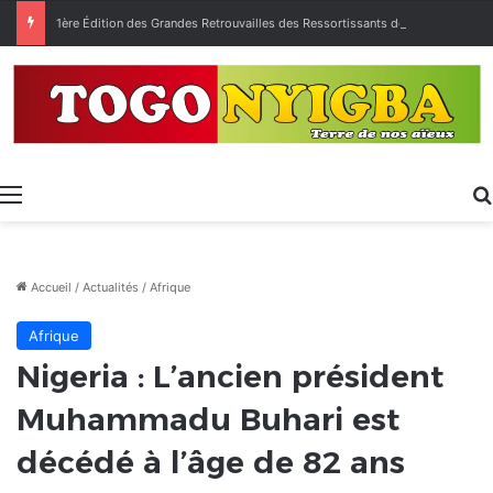
1ère Édition des Grandes Retrouvailles des Ressortissants de Kpélé Govié Apégamé / Sokpé
Menu
Accueil
/
Actualités
/
Afrique
Afrique
Nigeria : L’ancien président
Muhammadu Buhari est
décédé à l’âge de 82 ans