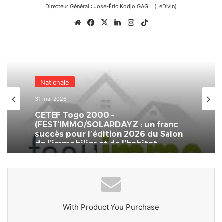
Directeur Général : José-Éric Kodjo GAGLI (LeDivin)
Website
Facebook
X
Linkedin
Instagram
TikTok
Nationale
31 mai 2026
CETEF Togo 2000 –
(FEST’IMMO/SOLARDAYZ : un franc
succès pour l’édition 2026 du Salon
de l’immobilier et de l’habitat
With Product You Purchase