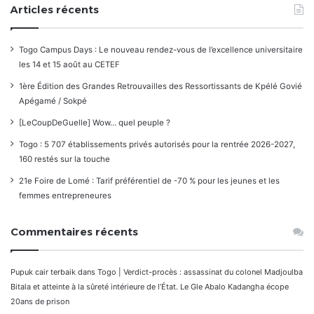
Articles récents
Togo Campus Days : Le nouveau rendez-vous de l’excellence universitaire
les 14 et 15 août au CETEF
1ère Édition des Grandes Retrouvailles des Ressortissants de Kpélé Govié
Apégamé / Sokpé
[LeCoupDeGuelle] Wow… quel peuple ?
Togo : 5 707 établissements privés autorisés pour la rentrée 2026-2027,
160 restés sur la touche
21e Foire de Lomé : Tarif préférentiel de -70 % pour les jeunes et les
femmes entrepreneures
Commentaires récents
Pupuk cair terbaik
dans
Togo | Verdict-procès : assassinat du colonel Madjoulba
Bitala et atteinte à la sûreté intérieure de l’État. Le Gle Abalo Kadangha écope
20ans de prison