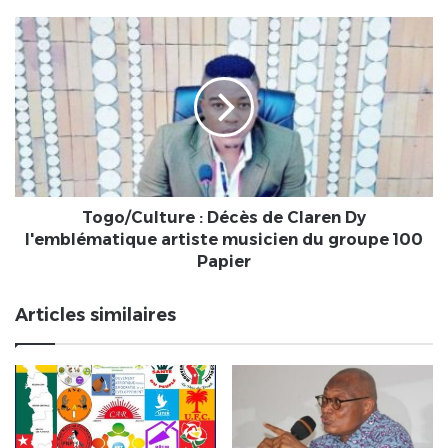
Togo/Culture
:
Décès
de
Claren
Dy
l'emblématique
artiste
musicien
du
Togo/Culture : Décès de Claren Dy
groupe
l'emblématique artiste musicien du groupe 100
100
Papier
Papier
Articles similaires