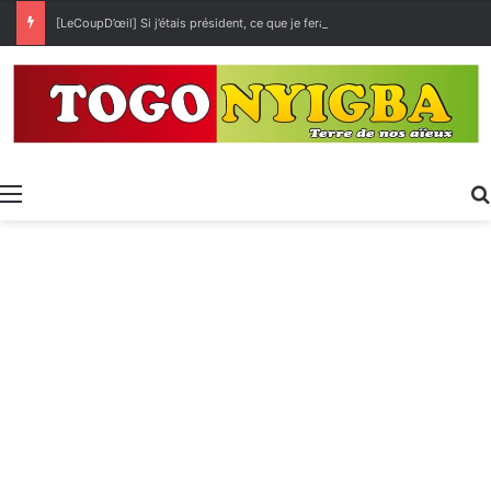
[LeCoupD’œil] Si j’étais président, ce que je ferai des « Évalas »
Menu