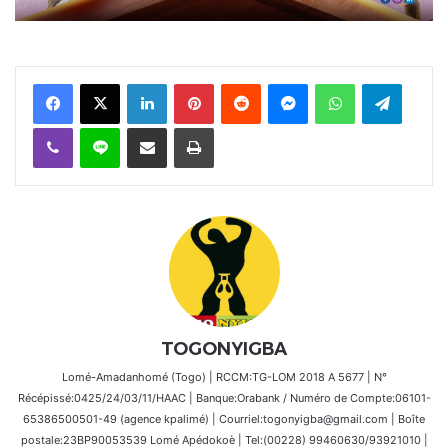
Facebook
X
Linkedin
Pinterest
Reddit
Messenger
WhatsApp
Telegra
Viber
Ligne
Partager par email
Imprimer
TOGONYIGBA
Lomé-Amadanhomé (Togo) | RCCM:TG-LOM 2018 A 5677 | N°
Récépissé:0425/24/03/11/HAAC | Banque:Orabank / Numéro de Compte:06101-
65386500501-49 (agence kpalimé) | Courriel:togonyigba@gmail.com | Boîte
postale:23BP90053539 Lomé Apédokoè | Tel:(00228) 99460630/93921010 |