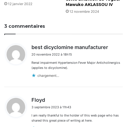
12 janvier 2022
Mawuko AKLASSOU IV
12 novembre 2024
3 commentaires
d
best dicyclomine manufacturer
i
20 novembre 2022 à 18h15
t
Renal impairment Hypertension Fever Major Anticholinergics
:
(applies to dicyclomine).
chargement…
d
Floyd
i
3 septembre 2023 à 11h43
t
I am really thankful to the holder of this web page who has
:
shared this great piece of writing at here.