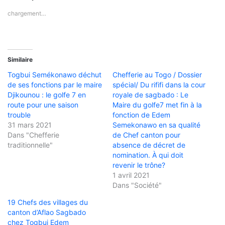
chargement…
Similaire
Togbui Semékonawo déchut
Chefferie au Togo / Dossier
de ses fonctions par le maire
spécial/ Du rififi dans la cour
Djikounou : le golfe 7 en
royale de sagbado : Le
route pour une saison
Maire du golfe7 met fin à la
trouble
fonction de Edem
31 mars 2021
Semekonawo en sa qualité
Dans "Chefferie
de Chef canton pour
traditionnelle"
absence de décret de
nomination. À qui doit
revenir le trône?
1 avril 2021
Dans "Société"
19 Chefs des villages du
canton d’Aflao Sagbado
chez Togbui Edem