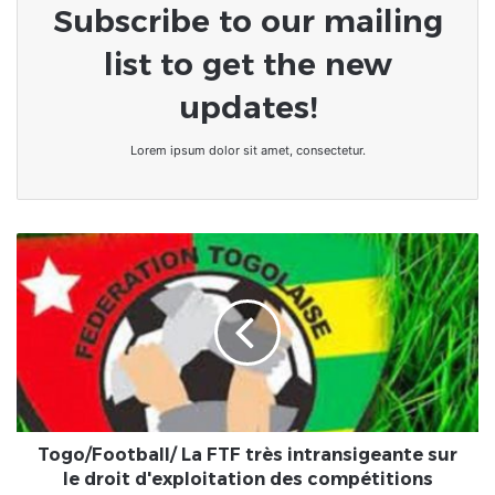
Subscribe to our mailing
list to get the new
updates!
Lorem ipsum dolor sit amet, consectetur.
Togo/Football/
La
FTF
très
intransigeante
sur
le
droit
d'exploitation
des
Togo/Football/ La FTF très intransigeante sur
compétitions
le droit d'exploitation des compétitions