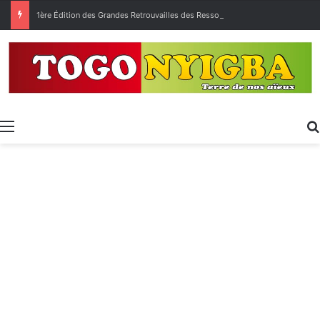
1ère Édition des Grandes Retrouvailles des Ressortissants de Kpélé Govié Apégamé / Sokpé
Menu