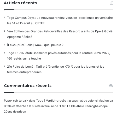
Articles récents
Togo Campus Days : Le nouveau rendez-vous de l’excellence universitaire
les 14 et 15 août au CETEF
1ère Édition des Grandes Retrouvailles des Ressortissants de Kpélé Govié
Apégamé / Sokpé
[LeCoupDeGuelle] Wow… quel peuple ?
Togo : 5 707 établissements privés autorisés pour la rentrée 2026-2027,
160 restés sur la touche
21e Foire de Lomé : Tarif préférentiel de -70 % pour les jeunes et les
femmes entrepreneures
Commentaires récents
Pupuk cair terbaik
dans
Togo | Verdict-procès : assassinat du colonel Madjoulba
Bitala et atteinte à la sûreté intérieure de l’État. Le Gle Abalo Kadangha écope
20ans de prison