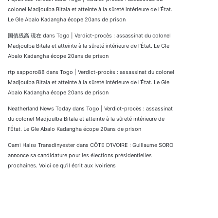
colonel Madjoulba Bitala et atteinte à la sûreté intérieure de l’État.
Le Gle Abalo Kadangha écope 20ans de prison
国債残高 現在
dans
Togo | Verdict-procès : assassinat du colonel
Madjoulba Bitala et atteinte à la sûreté intérieure de l’État. Le Gle
Abalo Kadangha écope 20ans de prison
rtp sapporo88
dans
Togo | Verdict-procès : assassinat du colonel
Madjoulba Bitala et atteinte à la sûreté intérieure de l’État. Le Gle
Abalo Kadangha écope 20ans de prison
Neatherland News Today
dans
Togo | Verdict-procès : assassinat
du colonel Madjoulba Bitala et atteinte à la sûreté intérieure de
l’État. Le Gle Abalo Kadangha écope 20ans de prison
Cami Halısı Transdinyester
dans
CÔTE D’IVOIRE : Guillaume SORO
annonce sa candidature pour les élections présidentielles
prochaines. Voici ce qu’il écrit aux Ivoiriens