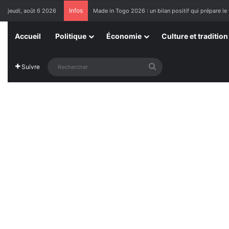
Infos
jeudi, août 6 2026
Made in Togo 2026 : un bilan positif qui prépare le 
Accueil
Politique
Économie
Culture et tradition
Rechercher
Suivre