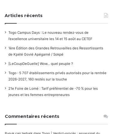
Articles récents
Togo Campus Days : Le nouveau rendez-vous de
l’excellence universitaire les 14 et 15 août au CETEF
1ère Édition des Grandes Retrouvailles des Ressortissants
de Kpélé Govié Apégamé / Sokpé
[LeCoupDeGuelle] Wow… quel peuple ?
Togo : 5 707 établissements privés autorisés pour la rentrée
2026-2027, 160 restés sur la touche
21e Foire de Lomé : Tarif préférentiel de -70 % pour les
jeunes et les femmes entrepreneures
Commentaires récents
Pupuk cair terbaik
dans
Togo | Verdict-procès : assassinat du