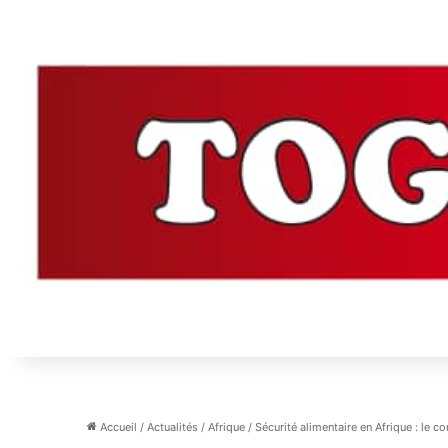
Accueil
/
Actualités
/
Afrique
/
Sécurité alimentaire en Afrique : le co