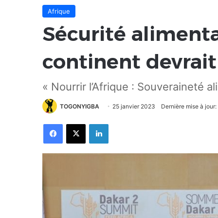
Afrique
Sécurité alimentai
continent devrait
« Nourrir l’Afrique : Souveraineté al
TOGONYIGBA
25 janvier 2023
Dernière mise à jour:
Facebook
X
Linkedin