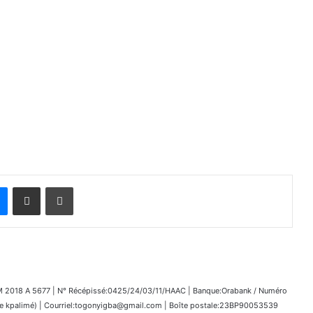
Messenger
Partager par email
Imprimer
018 A 5677 | N° Récépissé:0425/24/03/11/HAAC | Banque:Orabank / Numéro
kpalimé) | Courriel:togonyigba@gmail.com | Boîte postale:23BP90053539