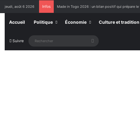
Infos
jeudi, août 6 2026
Made in Togo 2026 : un bilan positif qui prépare le 
Accueil
Politique
Économie
Culture et tradition
Rechercher
Suivre