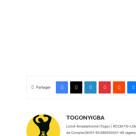
Facebook
X
Linkedin
Pinterest
Reddit
Partager
TOGONYIGBA
Lomé-Amadanhomé (Togo) | RCCM:TG-LOM 2
de Compte:06101-65386500501-49 (agence 