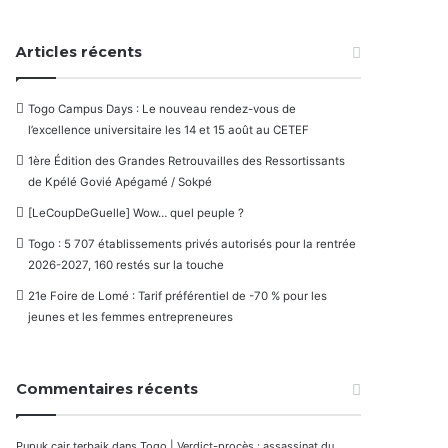
Articles récents
Togo Campus Days : Le nouveau rendez-vous de
l’excellence universitaire les 14 et 15 août au CETEF
1ère Édition des Grandes Retrouvailles des Ressortissants
de Kpélé Govié Apégamé / Sokpé
[LeCoupDeGuelle] Wow… quel peuple ?
Togo : 5 707 établissements privés autorisés pour la rentrée
2026-2027, 160 restés sur la touche
21e Foire de Lomé : Tarif préférentiel de -70 % pour les
jeunes et les femmes entrepreneures
Commentaires récents
Pupuk cair terbaik
dans
Togo | Verdict-procès : assassinat du