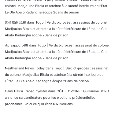
colonel Madjoulba Bitala et atteinte à la sûreté intérieure de l’État.
Le Gle Abalo Kadangha écope 20ans de prison
国債残高 現在
dans
Togo | Verdict-procès : assassinat du colonel
Madjoulba Bitala et atteinte à la sûreté intérieure de l’État. Le Gle
Abalo Kadangha écope 20ans de prison
rtp sapporo88
dans
Togo | Verdict-procès : assassinat du colonel
Madjoulba Bitala et atteinte à la sûreté intérieure de l’État. Le Gle
Abalo Kadangha écope 20ans de prison
Neatherland News Today
dans
Togo | Verdict-procès : assassinat
du colonel Madjoulba Bitala et atteinte à la sûreté intérieure de
l’État. Le Gle Abalo Kadangha écope 20ans de prison
Cami Halısı Transdinyester
dans
CÔTE D’IVOIRE : Guillaume SORO
annonce sa candidature pour les élections présidentielles
prochaines. Voici ce qu’il écrit aux Ivoiriens