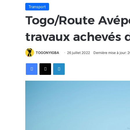
Transport
Togo/Route Avépo
travaux achevés d
TOGONYIGBA
26 juillet 2022
Dernière mise à jour: 2
Facebook
X
Linkedin