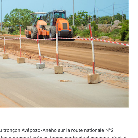
 du tronçon Avépozo-Aného sur la route nationale N°2
et les ouvrages livrés au temps contractuel convenu, c’est-à-