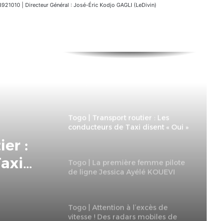
1010 | Directeur Général : José-Éric Kodjo GAGLI (LeDivin)
Togo|FIL 19 : Le CETEF et le
transporteur Gozem en
partenariat pour le bien des
visiteurs
Togo | Transport routier : Les
conducteurs de Taxi disent « Oui »
à la DSR et « Non » à la BM
femme
a
Togo | La première femme pilote
de ligne Jessica Ayélé KOUEVI
hez la
était chez la cheffe du
gouvernement
ment
Togo | Attention à l’excès de
er :
vitesse ! Des radars mobiles de