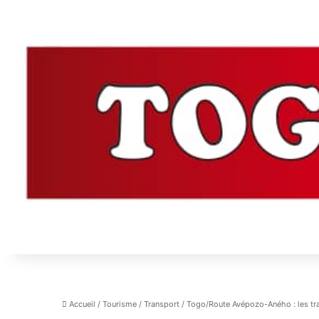
Accueil
/
Tourisme
/
Transport
/
Togo/Route Avépozo-Aného : les trav